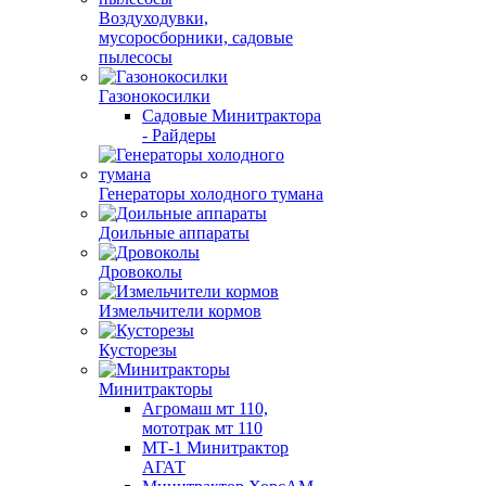
Воздуходувки,
мусоросборники, cадовые
пылесосы
Газонокосилки
Садовые Минитрактора
- Райдеры
Генераторы холодного тумана
Доильные аппараты
Дровоколы
Измельчители кормов
Кусторезы
Минитракторы
Агромаш мт 110,
мототрак мт 110
МТ-1 Минитрактор
АГАТ