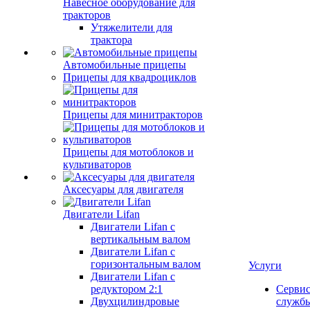
Навесное оборудование для
тракторов
Утяжелители для
трактора
Автомобильные прицепы
Прицепы для квадроциклов
Прицепы для минитракторов
Прицепы для мотоблоков и
культиваторов
Аксесуары для двигателя
Двигатели Lifan
Двигатели Lifan с
вертикальным валом
Двигатели Lifan с
горизонтальным валом
Услуги
Двигатели Lifan с
редуктором 2:1
Серви
Двухцилиндровые
служб