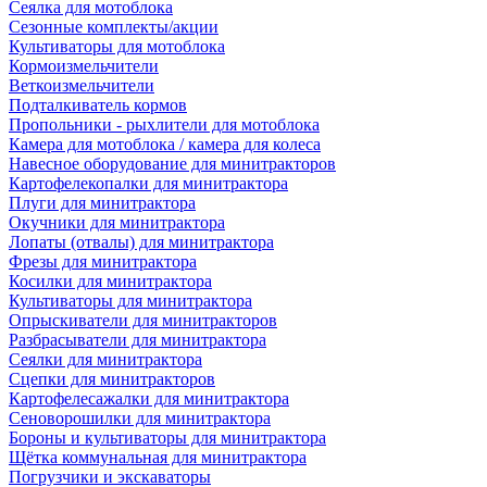
Сеялка для мотоблока
Сезонные комплекты/акции
Культиваторы для мотоблока
Кормоизмельчители
Веткоизмельчители
Подталкиватель кормов
Пропольники - рыхлители для мотоблока
Камера для мотоблока / камера для колеса
Навесное оборудование для минитракторов
Картофелекопалки для минитрактора
Плуги для минитрактора
Окучники для минитрактора
Лопаты (отвалы) для минитрактора
Фрезы для минитрактора
Косилки для минитрактора
Культиваторы для минитрактора
Опрыскиватели для минитракторов
Разбрасыватели для минитрактора
Сеялки для минитрактора
Сцепки для минитракторов
Картофелесажалки для минитрактора
Сеноворошилки для минитрактора
Бороны и культиваторы для минитрактора
Щётка коммунальная для минитрактора
Погрузчики и экскаваторы