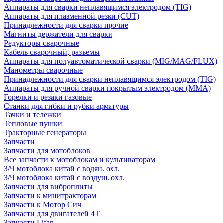
Аппараты для сварки неплавящимся электродом (TIG)
Аппараты для плазменной резки (CUT)
Принадлежности для сварки прочие
Магниты держатели для сварки
Редукторы сварочные
Кабель сварочный, разъемы
Аппараты для полуавтоматической сварки (MIG/MAG/FLUX)
Манометры сварочные
Принадлежности для сварки неплавящимся электродом (TIG)
Аппараты для ручной сварки покрытым электродом (MMA)
Горелки и резаки газовые
Станки для гибки и рубки арматуры
Тачки и тележки
Тепловые пушки
Тракторные генераторы
Запчасти
Запчасти для мотоблоков
Все запчасти к мотоблокам и культиваторам
З/Ч мотоблока китай с водян. охл.
З/Ч мотоблока китай с воздуш. охл.
Запчасти для виброплиты
Запчасти к минитракторам
Запчасти к Мотор Сич
Запчасти для двигателей 4Т
Запчасти Lifan