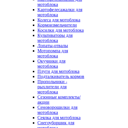
мотоблока
Картофелесажалки для
мотоблока
Колеса для мотоблока
Кормоизмельчители
Косилки для мотоблока
Культиваторы для
мотоблока
Лопаты-отвалы
Мотопомпа для
мотоблока
Окучники для
мотоблока
Плуги для мотоблока
Подталкиватель кормов
Пропольники -
рыхлители для
мотоблока
Сезонные комплекты/
акции
Сеноворошилки для
мотоблока
Сеялка для мотоблока
Снегоуборщик для
мотоблока