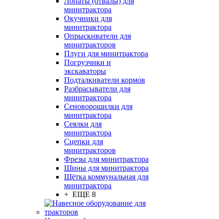
Лопаты (отвалы) для
минитрактора
Окучники для
минитрактора
Опрыскиватели для
минитракторов
Плуги для минитрактора
Погрузчики и
экскаваторы
Подталкиватели кормов
Разбрасыватели для
минитрактора
Сеноворошилки для
минитрактора
Сеялки для
минитрактора
Сцепки для
минитракторов
Фрезы для минитрактора
Шины для минитрактора
Щётка коммунальная для
минитрактора
+ ЕЩЕ 8