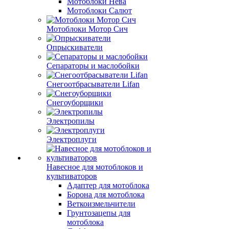
Мотоблоки Нева
Мотоблоки Салют
Мотоблоки Мотор Сич
Опрыскиватели
Сепараторы и маслобойки
Снегоотбрасыватели Lifan
Снегоуборщики
Электропилы
Электроплуги
Навесное для мотоблоков и
культиваторов
Адаптер для мотоблока
Борона для мотоблока
Веткоизмельчители
Грунтозацепы для
мотоблока