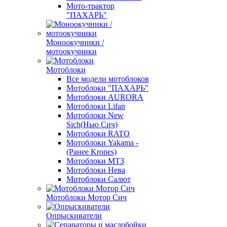
Мото-трактор
"ПАХАРЬ"
Моноокучники /
мотоокучники
Мотоблоки
Все модели мотоблоков
Мотоблоки "ПАХАРЬ"
Мотоблоки AURORA
Мотоблоки Lifan
Мотоблоки New
Sich(Нью Сич)
Мотоблоки RATO
Мотоблоки Yakama -
(Ранее Krones)
Мотоблоки МТЗ
Мотоблоки Нева
Мотоблоки Салют
Мотоблоки Мотор Сич
Опрыскиватели