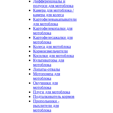
Дифференциалы и
полуоси для мотоблока
Камера для мотоблока /
камера для колеса
Картофелевыкапыватели
для мотоблока
Картофелекопалки для
мотоблока
Картофелесажалки для
мотоблока
Колеса для мотоблока
Кормоизмельчители
Косилки для мотоблока
Культиваторы для
мотоблока
Лопаты-отвалы
Мотопомпа для
мотоблока
Окучники для
мотоблока
Плуги для мотоблока
Подталкиватель кормов
Пропольники -
рыхлители для
мотоблока