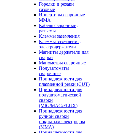
Горелки и резаки
газовые
Инверторы сварочные
ММА
Кабель сварочный,
разъемы
Клеммы заземления
Клеммы заземления,
электродержатели
Магниты держатели для
сварки
Манометры сварочные
Полуавтоматы
сварочные
Принадлежности для
плазменной резки (CUT)
Принадлежности для
полуавтоматической
сварки
(MIG/MAG/FLUX)
Принадлежности для
ручной сварки
покрытым электродом
(MMA)
Принадлежности для