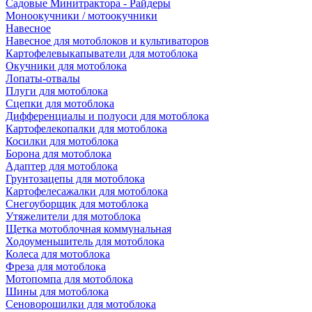
Садовые Минитрактора - Райдеры
Моноокучники / мотоокучники
Навесное
Навесное для мотоблоков и культиваторов
Картофелевыкапыватели для мотоблока
Окучники для мотоблока
Лопаты-отвалы
Плуги для мотоблока
Сцепки для мотоблока
Дифференциалы и полуоси для мотоблока
Картофелекопалки для мотоблока
Косилки для мотоблока
Борона для мотоблока
Адаптер для мотоблока
Грунтозацепы для мотоблока
Картофелесажалки для мотоблока
Снегоуборщик для мотоблока
Утяжелители для мотоблока
Щетка мотоблочная коммунальная
Ходоуменьшитель для мотоблока
Колеса для мотоблока
Фреза для мотоблока
Мотопомпа для мотоблока
Шины для мотоблока
Сеноворошилки для мотоблока