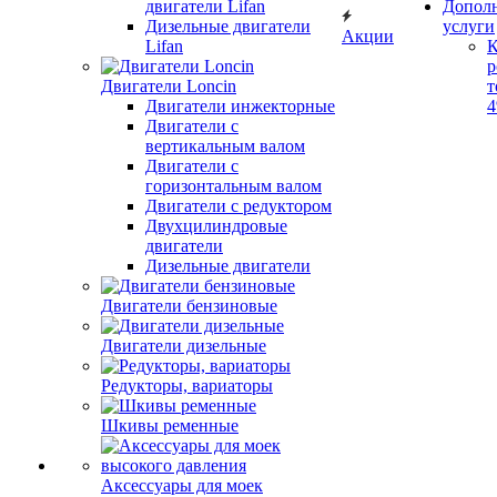
двигатели Lifan
Допол
Дизельные двигатели
услуги
Акции
Lifan
К
р
Двигатели Loncin
т
Двигатели инжекторные
Двигатели с
вертикальным валом
Двигатели с
горизонтальным валом
Двигатели с редуктором
Двухцилиндровые
двигатели
Дизельные двигатели
Двигатели бензиновые
Двигатели дизельные
Редукторы, вариаторы
Шкивы ременные
Аксессуары для моек