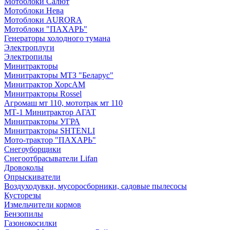
Мотоблоки Салют
Мотоблоки Нева
Мотоблоки AURORA
Мотоблоки "ПАХАРЬ"
Генераторы холодного тумана
Электроплуги
Электропилы
Минитракторы
Минитракторы МТЗ "Беларус"
Минитрактор ХорсАМ
Минитракторы Rossel
Агромаш мт 110, мототрак мт 110
МТ-1 Минитрактор АГАТ
Минитракторы УГРА
Минитракторы SHTENLI
Мото-трактор "ПАХАРЬ"
Снегоуборщики
Снегоотбрасыватели Lifan
Дровоколы
Опрыскиватели
Воздуходувки, мусоросборники, cадовые пылесосы
Кусторезы
Измельчители кормов
Бензопилы
Газонокосилки