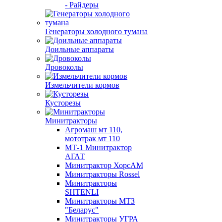
- Райдеры
Генераторы холодного тумана
Доильные аппараты
Дровоколы
Измельчители кормов
Кусторезы
Минитракторы
Агромаш мт 110,
мототрак мт 110
МТ-1 Минитрактор
АГАТ
Минитрактор ХорсАМ
Минитракторы Rossel
Минитракторы
SHTENLI
Минитракторы МТЗ
"Беларус"
Минитракторы УГРА