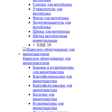
Сцепки для мотоблока
Утяжелители для
мотоблока
Фреза для мотоблока
Ходоуменьшитель для
мотоблока
Шины для мотоблока
Щетка мотоблочная
коммунальная
+ ЕЩЕ 19
Навесное оборудование для
минитракторов
Бороны и культиваторы
для минитрактора
Картофелекопалки для
минитрактора
Картофелесажалки для
минитрактора
Косилки для
минитрактора
Культиваторы для
минитрактора