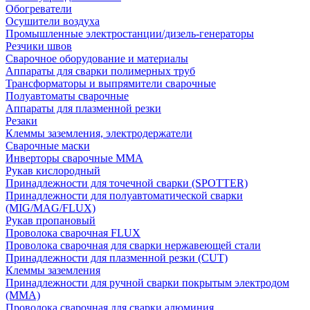
Обогреватели
Осушители воздуха
Промышленные электростанции/дизель-генераторы
Резчики швов
Сварочное оборудование и материалы
Аппараты для сварки полимерных труб
Трансформаторы и выпрямители сварочные
Полуавтоматы сварочные
Аппараты для плазменной резки
Резаки
Клеммы заземления, электродержатели
Сварочные маски
Инверторы сварочные ММА
Рукав кислородный
Принадлежности для точечной сварки (SPOTTER)
Принадлежности для полуавтоматической сварки
(MIG/MAG/FLUX)
Рукав пропановый
Проволока сварочная FLUX
Проволока сварочная для сварки нержавеющей стали
Принадлежности для плазменной резки (CUT)
Клеммы заземления
Принадлежности для ручной сварки покрытым электродом
(MMA)
Проволока сварочная для сварки алюминия