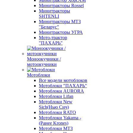
Минитрактор ХорсАМ
Минитракторы Rossel
Минитракторы
SHTENLI
Минитракторы МТЗ
"Беларус"
Минитракторы УГРА
Мото-трактор
"ПАХАРЬ"
Моноокучники /
мотоокучники
Мотоблоки
Все модели мотоблоков
Мотоблоки "ПАХАРЬ"
Мотоблоки AURORA
Мотоблоки Lifan
Мотоблоки New
Sich(Нью Сич)
Мотоблоки RATO
Мотоблоки Yakama -
(Ранее Krones)
Мотоблоки МТЗ