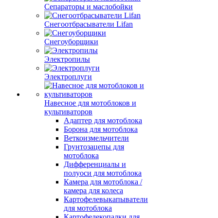
Сепараторы и маслобойки
Снегоотбрасыватели Lifan
Снегоуборщики
Электропилы
Электроплуги
Навесное для мотоблоков и
культиваторов
Адаптер для мотоблока
Борона для мотоблока
Веткоизмельчители
Грунтозацепы для
мотоблока
Дифференциалы и
полуоси для мотоблока
Камера для мотоблока /
камера для колеса
Картофелевыкапыватели
для мотоблока
Картофелекопалки для