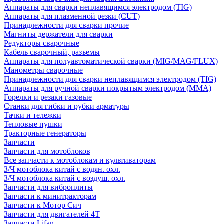
Аппараты для сварки неплавящимся электродом (TIG)
Аппараты для плазменной резки (CUT)
Принадлежности для сварки прочие
Магниты держатели для сварки
Редукторы сварочные
Кабель сварочный, разъемы
Аппараты для полуавтоматической сварки (MIG/MAG/FLUX)
Манометры сварочные
Принадлежности для сварки неплавящимся электродом (TIG)
Аппараты для ручной сварки покрытым электродом (MMA)
Горелки и резаки газовые
Станки для гибки и рубки арматуры
Тачки и тележки
Тепловые пушки
Тракторные генераторы
Запчасти
Запчасти для мотоблоков
Все запчасти к мотоблокам и культиваторам
З/Ч мотоблока китай с водян. охл.
З/Ч мотоблока китай с воздуш. охл.
Запчасти для виброплиты
Запчасти к минитракторам
Запчасти к Мотор Сич
Запчасти для двигателей 4Т
Запчасти Lifan