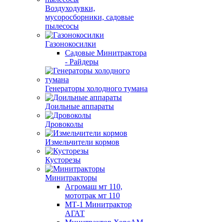
Воздуходувки,
мусоросборники, cадовые
пылесосы
Газонокосилки
Садовые Минитрактора
- Райдеры
Генераторы холодного тумана
Доильные аппараты
Дровоколы
Измельчители кормов
Кусторезы
Минитракторы
Агромаш мт 110,
мототрак мт 110
МТ-1 Минитрактор
АГАТ