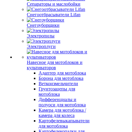
Сепараторы и маслобойки
Снегоотбрасыватели Lifan
Снегоуборщики
Электропилы
Электроплуги
Навесное для мотоблоков и
культиваторов
Адаптер для мотоблока
Борона для мотоблока
Веткоизмельчители
Грунтозацепы для
мотоблока
Дифференциалы и
полуоси для мотоблока
Камера для мотоблока /
камера для колеса
Картофелевыкапыватели
для мотоблока
Картофелекопалки для