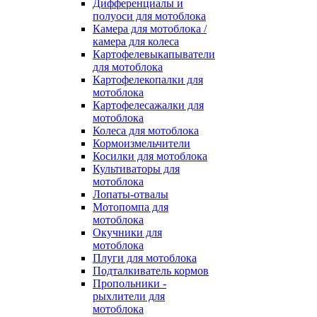
Дифференциалы и
полуоси для мотоблока
Камера для мотоблока /
камера для колеса
Картофелевыкапыватели
для мотоблока
Картофелекопалки для
мотоблока
Картофелесажалки для
мотоблока
Колеса для мотоблока
Кормоизмельчители
Косилки для мотоблока
Культиваторы для
мотоблока
Лопаты-отвалы
Мотопомпа для
мотоблока
Окучники для
мотоблока
Плуги для мотоблока
Подталкиватель кормов
Пропольники -
рыхлители для
мотоблока