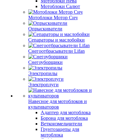
Мотоблоки Нева
Мотоблоки Салют
Мотоблоки Мотор Сич
Опрыскиватели
Сепараторы и маслобойки
Снегоотбрасыватели Lifan
Снегоуборщики
Электропилы
Электроплуги
Навесное для мотоблоков и
культиваторов
Адаптер для мотоблока
Борона для мотоблока
Веткоизмельчители
Грунтозацепы для
мотоблока