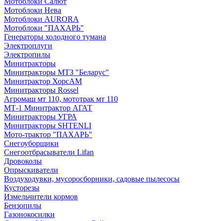
Мотоблоки Салют
Мотоблоки Нева
Мотоблоки AURORA
Мотоблоки "ПАХАРЬ"
Генераторы холодного тумана
Электроплуги
Электропилы
Минитракторы
Минитракторы МТЗ "Беларус"
Минитрактор ХорсАМ
Минитракторы Rossel
Агромаш мт 110, мототрак мт 110
МТ-1 Минитрактор АГАТ
Минитракторы УГРА
Минитракторы SHTENLI
Мото-трактор "ПАХАРЬ"
Снегоуборщики
Снегоотбрасыватели Lifan
Дровоколы
Опрыскиватели
Воздуходувки, мусоросборники, cадовые пылесосы
Кусторезы
Измельчители кормов
Бензопилы
Газонокосилки