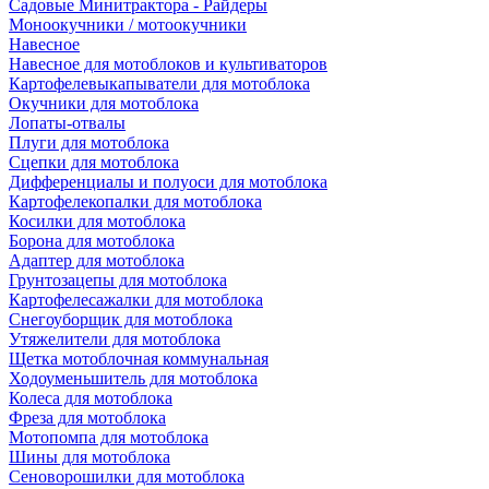
Садовые Минитрактора - Райдеры
Моноокучники / мотоокучники
Навесное
Навесное для мотоблоков и культиваторов
Картофелевыкапыватели для мотоблока
Окучники для мотоблока
Лопаты-отвалы
Плуги для мотоблока
Сцепки для мотоблока
Дифференциалы и полуоси для мотоблока
Картофелекопалки для мотоблока
Косилки для мотоблока
Борона для мотоблока
Адаптер для мотоблока
Грунтозацепы для мотоблока
Картофелесажалки для мотоблока
Снегоуборщик для мотоблока
Утяжелители для мотоблока
Щетка мотоблочная коммунальная
Ходоуменьшитель для мотоблока
Колеса для мотоблока
Фреза для мотоблока
Мотопомпа для мотоблока
Шины для мотоблока
Сеноворошилки для мотоблока