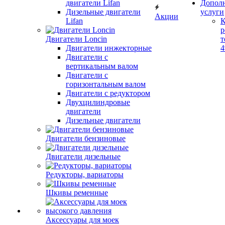
двигатели Lifan
Допол
Дизельные двигатели
услуги
Акции
Lifan
К
р
Двигатели Loncin
т
Двигатели инжекторные
Двигатели с
вертикальным валом
Двигатели с
горизонтальным валом
Двигатели с редуктором
Двухцилиндровые
двигатели
Дизельные двигатели
Двигатели бензиновые
Двигатели дизельные
Редукторы, вариаторы
Шкивы ременные
Аксессуары для моек