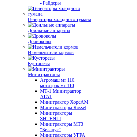
- Райдеры
Генераторы холодного тумана
Доильные аппараты
Дровоколы
Измельчители кормов
Кусторезы
Минитракторы
Агромаш мт 110,
мототрак мт 110
МТ-1 Минитрактор
АГАТ
Минитрактор ХорсАМ
Минитракторы Rossel
Минитракторы
SHTENLI
Минитракторы МТЗ
"Беларус"
Минитракторы УГРА