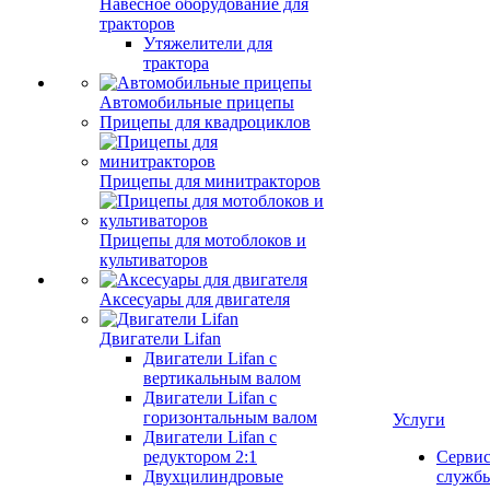
Навесное оборудование для
тракторов
Утяжелители для
трактора
Автомобильные прицепы
Прицепы для квадроциклов
Прицепы для минитракторов
Прицепы для мотоблоков и
культиваторов
Аксесуары для двигателя
Двигатели Lifan
Двигатели Lifan с
вертикальным валом
Двигатели Lifan с
горизонтальным валом
Услуги
Двигатели Lifan с
редуктором 2:1
Серви
Двухцилиндровые
служб