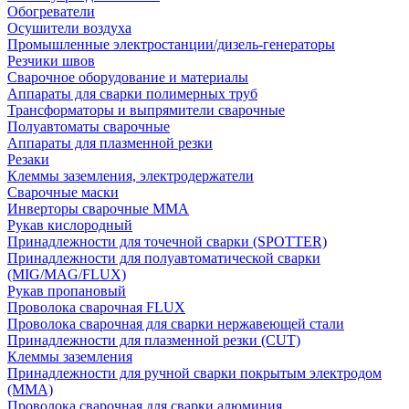
Обогреватели
Осушители воздуха
Промышленные электростанции/дизель-генераторы
Резчики швов
Сварочное оборудование и материалы
Аппараты для сварки полимерных труб
Трансформаторы и выпрямители сварочные
Полуавтоматы сварочные
Аппараты для плазменной резки
Резаки
Клеммы заземления, электродержатели
Сварочные маски
Инверторы сварочные ММА
Рукав кислородный
Принадлежности для точечной сварки (SPOTTER)
Принадлежности для полуавтоматической сварки
(MIG/MAG/FLUX)
Рукав пропановый
Проволока сварочная FLUX
Проволока сварочная для сварки нержавеющей стали
Принадлежности для плазменной резки (CUT)
Клеммы заземления
Принадлежности для ручной сварки покрытым электродом
(MMA)
Проволока сварочная для сварки алюминия