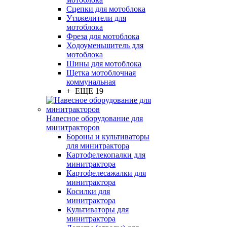
Сцепки для мотоблока
Утяжелители для
мотоблока
Фреза для мотоблока
Ходоуменьшитель для
мотоблока
Шины для мотоблока
Щетка мотоблочная
коммунальная
+ ЕЩЕ 19
Навесное оборудование для
минитракторов
Бороны и культиваторы
для минитрактора
Картофелекопалки для
минитрактора
Картофелесажалки для
минитрактора
Косилки для
минитрактора
Культиваторы для
минитрактора