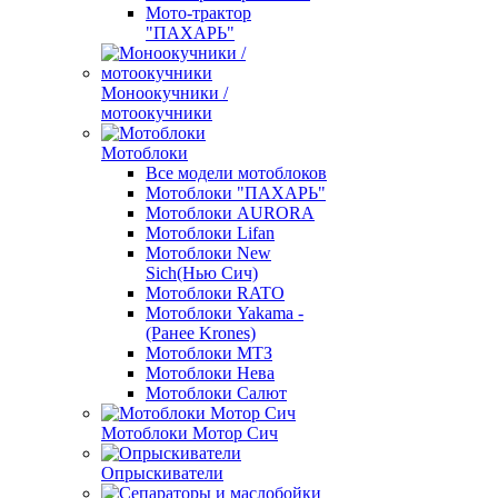
Мото-трактор
"ПАХАРЬ"
Моноокучники /
мотоокучники
Мотоблоки
Все модели мотоблоков
Мотоблоки "ПАХАРЬ"
Мотоблоки AURORA
Мотоблоки Lifan
Мотоблоки New
Sich(Нью Сич)
Мотоблоки RATO
Мотоблоки Yakama -
(Ранее Krones)
Мотоблоки МТЗ
Мотоблоки Нева
Мотоблоки Салют
Мотоблоки Мотор Сич
Опрыскиватели