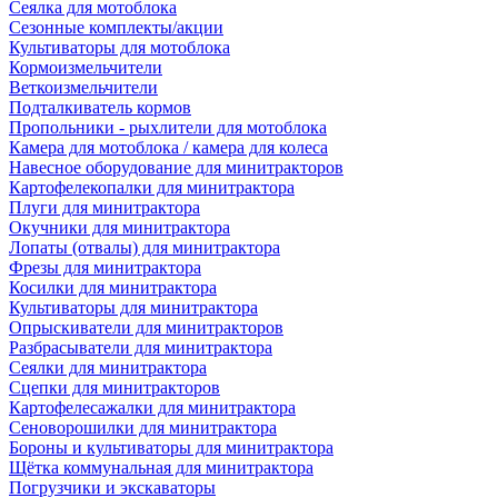
Сеялка для мотоблока
Сезонные комплекты/акции
Культиваторы для мотоблока
Кормоизмельчители
Веткоизмельчители
Подталкиватель кормов
Пропольники - рыхлители для мотоблока
Камера для мотоблока / камера для колеса
Навесное оборудование для минитракторов
Картофелекопалки для минитрактора
Плуги для минитрактора
Окучники для минитрактора
Лопаты (отвалы) для минитрактора
Фрезы для минитрактора
Косилки для минитрактора
Культиваторы для минитрактора
Опрыскиватели для минитракторов
Разбрасыватели для минитрактора
Сеялки для минитрактора
Сцепки для минитракторов
Картофелесажалки для минитрактора
Сеноворошилки для минитрактора
Бороны и культиваторы для минитрактора
Щётка коммунальная для минитрактора
Погрузчики и экскаваторы