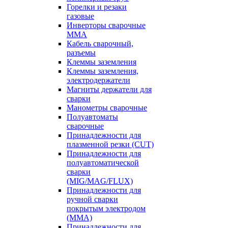
Горелки и резаки
газовые
Инверторы сварочные
ММА
Кабель сварочный,
разъемы
Клеммы заземления
Клеммы заземления,
электродержатели
Магниты держатели для
сварки
Манометры сварочные
Полуавтоматы
сварочные
Принадлежности для
плазменной резки (CUT)
Принадлежности для
полуавтоматической
сварки
(MIG/MAG/FLUX)
Принадлежности для
ручной сварки
покрытым электродом
(MMA)
Принадлежности для