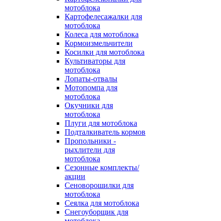
мотоблока
Картофелесажалки для
мотоблока
Колеса для мотоблока
Кормоизмельчители
Косилки для мотоблока
Культиваторы для
мотоблока
Лопаты-отвалы
Мотопомпа для
мотоблока
Окучники для
мотоблока
Плуги для мотоблока
Подталкиватель кормов
Пропольники -
рыхлители для
мотоблока
Сезонные комплекты/
акции
Сеноворошилки для
мотоблока
Сеялка для мотоблока
Снегоуборщик для
мотоблока