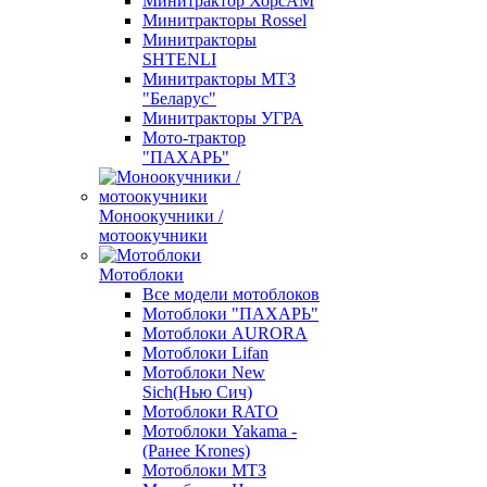
Минитрактор ХорсАМ
Минитракторы Rossel
Минитракторы
SHTENLI
Минитракторы МТЗ
"Беларус"
Минитракторы УГРА
Мото-трактор
"ПАХАРЬ"
Моноокучники /
мотоокучники
Мотоблоки
Все модели мотоблоков
Мотоблоки "ПАХАРЬ"
Мотоблоки AURORA
Мотоблоки Lifan
Мотоблоки New
Sich(Нью Сич)
Мотоблоки RATO
Мотоблоки Yakama -
(Ранее Krones)
Мотоблоки МТЗ