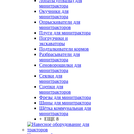
Лопаты (отвалы) для
минитрактора
Окучники для
минитрактора
Опрыскиватели для
минитракторов
Плуги для минитрактора
Погрузчики и
экскаваторы
Подталкиватели кормов
Разбрасыватели для
минитрактора
Сеноворошилки для
минитрактора
Сеялки для
минитрактора
Сцепки для
минитракторов
Фрезы для минитрактора
Шины для минитрактора
Щётка коммунальная для
минитрактора
+ ЕЩЕ 8