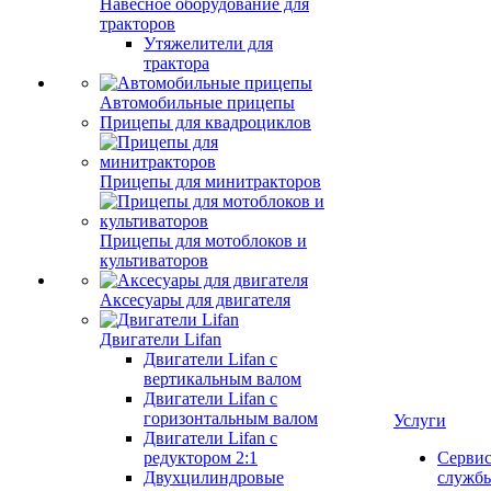
Навесное оборудование для
тракторов
Утяжелители для
трактора
Автомобильные прицепы
Прицепы для квадроциклов
Прицепы для минитракторов
Прицепы для мотоблоков и
культиваторов
Аксесуары для двигателя
Двигатели Lifan
Двигатели Lifan с
вертикальным валом
Двигатели Lifan с
горизонтальным валом
Услуги
Двигатели Lifan с
редуктором 2:1
Серви
Двухцилиндровые
служб