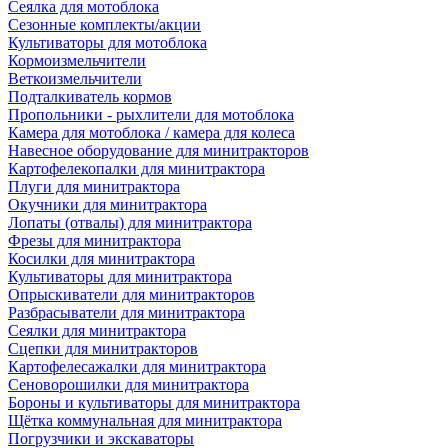
Сеялка для мотоблока
Сезонные комплекты/акции
Культиваторы для мотоблока
Кормоизмельчители
Веткоизмельчители
Подталкиватель кормов
Пропольники - рыхлители для мотоблока
Камера для мотоблока / камера для колеса
Навесное оборудование для минитракторов
Картофелекопалки для минитрактора
Плуги для минитрактора
Окучники для минитрактора
Лопаты (отвалы) для минитрактора
Фрезы для минитрактора
Косилки для минитрактора
Культиваторы для минитрактора
Опрыскиватели для минитракторов
Разбрасыватели для минитрактора
Сеялки для минитрактора
Сцепки для минитракторов
Картофелесажалки для минитрактора
Сеноворошилки для минитрактора
Бороны и культиваторы для минитрактора
Щётка коммунальная для минитрактора
Погрузчики и экскаваторы