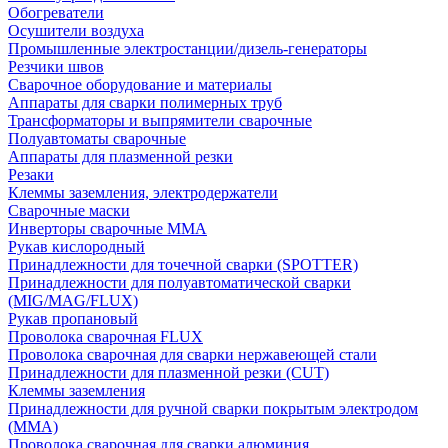
Обогреватели
Осушители воздуха
Промышленные электростанции/дизель-генераторы
Резчики швов
Сварочное оборудование и материалы
Аппараты для сварки полимерных труб
Трансформаторы и выпрямители сварочные
Полуавтоматы сварочные
Аппараты для плазменной резки
Резаки
Клеммы заземления, электродержатели
Сварочные маски
Инверторы сварочные ММА
Рукав кислородный
Принадлежности для точечной сварки (SPOTTER)
Принадлежности для полуавтоматической сварки
(MIG/MAG/FLUX)
Рукав пропановый
Проволока сварочная FLUX
Проволока сварочная для сварки нержавеющей стали
Принадлежности для плазменной резки (CUT)
Клеммы заземления
Принадлежности для ручной сварки покрытым электродом
(MMA)
Проволока сварочная для сварки алюминия