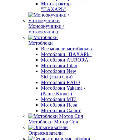
Мото-трактор
"ПАХАРЬ"
Моноокучники /
мотоокучники
Мотоблоки
Все модели мотоблоков
Мотоблоки "ПАХАРЬ"
Мотоблоки AURORA
Мотоблоки Lifan
Мотоблоки New
Sich(Нью Сич)
Мотоблоки RATO
Мотоблоки Yakama -
(Ранее Krones)
Мотоблоки МТЗ
Мотоблоки Нева
Мотоблоки Салют
Мотоблоки Мотор Сич
Опрыскиватели