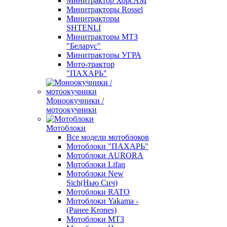
Минитрактор ХорсАМ
Минитракторы Rossel
Минитракторы
SHTENLI
Минитракторы МТЗ
"Беларус"
Минитракторы УГРА
Мото-трактор
"ПАХАРЬ"
Моноокучники /
мотоокучники
Мотоблоки
Все модели мотоблоков
Мотоблоки "ПАХАРЬ"
Мотоблоки AURORA
Мотоблоки Lifan
Мотоблоки New
Sich(Нью Сич)
Мотоблоки RATO
Мотоблоки Yakama -
(Ранее Krones)
Мотоблоки МТЗ