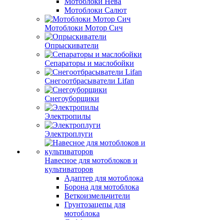
Мотоблоки Нева
Мотоблоки Салют
Мотоблоки Мотор Сич
Опрыскиватели
Сепараторы и маслобойки
Снегоотбрасыватели Lifan
Снегоуборщики
Электропилы
Электроплуги
Навесное для мотоблоков и
культиваторов
Адаптер для мотоблока
Борона для мотоблока
Веткоизмельчители
Грунтозацепы для
мотоблока