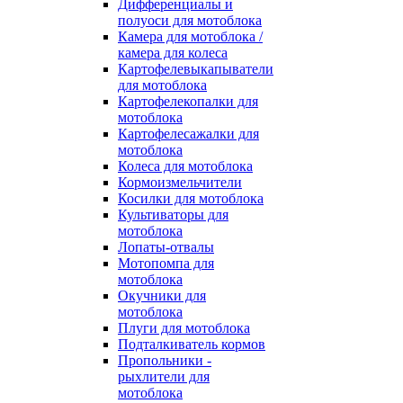
Дифференциалы и
полуоси для мотоблока
Камера для мотоблока /
камера для колеса
Картофелевыкапыватели
для мотоблока
Картофелекопалки для
мотоблока
Картофелесажалки для
мотоблока
Колеса для мотоблока
Кормоизмельчители
Косилки для мотоблока
Культиваторы для
мотоблока
Лопаты-отвалы
Мотопомпа для
мотоблока
Окучники для
мотоблока
Плуги для мотоблока
Подталкиватель кормов
Пропольники -
рыхлители для
мотоблока