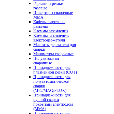
Горелки и резаки
газовые
Инверторы сварочные
ММА
Кабель сварочный,
разъемы
Клеммы заземления
Клеммы заземления,
электродержатели
Магниты держатели для
сварки
Манометры сварочные
Полуавтоматы
сварочные
Принадлежности для
плазменной резки (CUT)
Принадлежности для
полуавтоматической
сварки
(MIG/MAG/FLUX)
Принадлежности для
ручной сварки
покрытым электродом
(MMA)
Принадлежности для