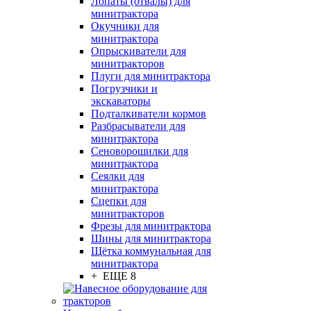
Лопаты (отвалы) для
минитрактора
Окучники для
минитрактора
Опрыскиватели для
минитракторов
Плуги для минитрактора
Погрузчики и
экскаваторы
Подталкиватели кормов
Разбрасыватели для
минитрактора
Сеноворошилки для
минитрактора
Сеялки для
минитрактора
Сцепки для
минитракторов
Фрезы для минитрактора
Шины для минитрактора
Щётка коммунальная для
минитрактора
+ ЕЩЕ 8