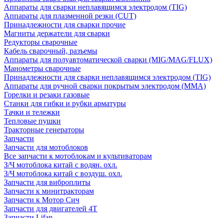
Аппараты для сварки неплавящимся электродом (TIG)
Аппараты для плазменной резки (CUT)
Принадлежности для сварки прочие
Магниты держатели для сварки
Редукторы сварочные
Кабель сварочный, разъемы
Аппараты для полуавтоматической сварки (MIG/MAG/FLUX)
Манометры сварочные
Принадлежности для сварки неплавящимся электродом (TIG)
Аппараты для ручной сварки покрытым электродом (MMA)
Горелки и резаки газовые
Станки для гибки и рубки арматуры
Тачки и тележки
Тепловые пушки
Тракторные генераторы
Запчасти
Запчасти для мотоблоков
Все запчасти к мотоблокам и культиваторам
З/Ч мотоблока китай с водян. охл.
З/Ч мотоблока китай с воздуш. охл.
Запчасти для виброплиты
Запчасти к минитракторам
Запчасти к Мотор Сич
Запчасти для двигателей 4Т
Запчасти Lifan