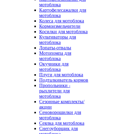
мотоблока
Картофелесажалки для
мотоблока
Колеса для мотоблока
Кормоизмельчители
Косилки для мотоблока
Культиваторы для
мотоблока
Лопаты-отвалы
Мотопомпа для
мотоблока
Окучники для
мотоблока
Плуги для мотоблока
Подталкиватель кормов
Пропольники -
рыхлители для
мотоблока
Сезонные комплекты/
акции
Сеноворошилки для
мотоблока
Сеялка для мотоблока
Снегоуборщик для
мотоблока