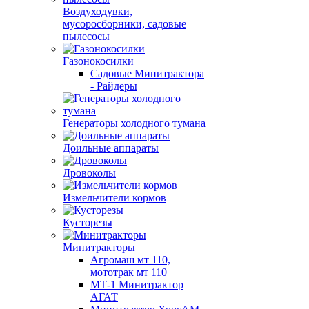
Воздуходувки,
мусоросборники, cадовые
пылесосы
Газонокосилки
Садовые Минитрактора
- Райдеры
Генераторы холодного тумана
Доильные аппараты
Дровоколы
Измельчители кормов
Кусторезы
Минитракторы
Агромаш мт 110,
мототрак мт 110
МТ-1 Минитрактор
АГАТ