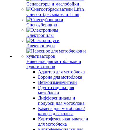
Сепараторы и маслобойки
Снегоотбрасыватели Lifan
Снегоуборщики
Электропилы
Электроплуги
Навесное для мотоблоков и
культиваторов
Адаптер для мотоблока
Борона для мотоблока
Веткоизмельчители
Грунтозацепы для
мотоблока
Дифференциалы и
полуоси для мотоблока
Камера для мотоблока /
камера для колеса
Картофелевыкапыватели
для мотоблока
Картофелекопалки для