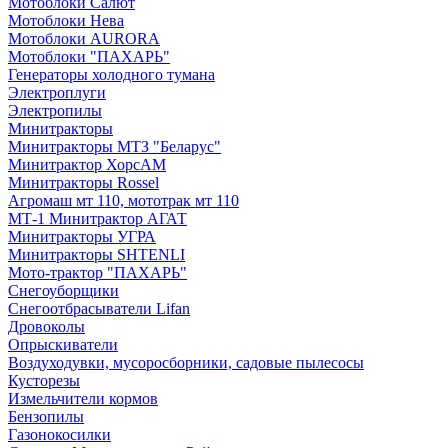
Мотоблоки Салют
Мотоблоки Нева
Мотоблоки AURORA
Мотоблоки "ПАХАРЬ"
Генераторы холодного тумана
Электроплуги
Электропилы
Минитракторы
Минитракторы МТЗ "Беларус"
Минитрактор ХорсАМ
Минитракторы Rossel
Агромаш мт 110, мототрак мт 110
МТ-1 Минитрактор АГАТ
Минитракторы УГРА
Минитракторы SHTENLI
Мото-трактор "ПАХАРЬ"
Снегоуборщики
Снегоотбрасыватели Lifan
Дровоколы
Опрыскиватели
Воздуходувки, мусоросборники, cадовые пылесосы
Кусторезы
Измельчители кормов
Бензопилы
Газонокосилки