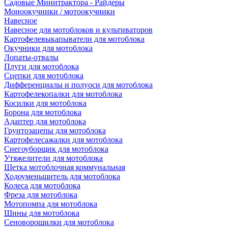
Садовые Минитрактора - Райдеры
Моноокучники / мотоокучники
Навесное
Навесное для мотоблоков и культиваторов
Картофелевыкапыватели для мотоблока
Окучники для мотоблока
Лопаты-отвалы
Плуги для мотоблока
Сцепки для мотоблока
Дифференциалы и полуоси для мотоблока
Картофелекопалки для мотоблока
Косилки для мотоблока
Борона для мотоблока
Адаптер для мотоблока
Грунтозацепы для мотоблока
Картофелесажалки для мотоблока
Снегоуборщик для мотоблока
Утяжелители для мотоблока
Щетка мотоблочная коммунальная
Ходоуменьшитель для мотоблока
Колеса для мотоблока
Фреза для мотоблока
Мотопомпа для мотоблока
Шины для мотоблока
Сеноворошилки для мотоблока