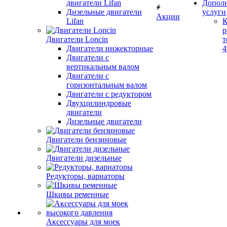
двигатели Lifan
Допол
Дизельные двигатели
услуги
Акции
Lifan
К
р
Двигатели Loncin
т
Двигатели инжекторные
Двигатели с
вертикальным валом
Двигатели с
горизонтальным валом
Двигатели с редуктором
Двухцилиндровые
двигатели
Дизельные двигатели
Двигатели бензиновые
Двигатели дизельные
Редукторы, вариаторы
Шкивы ременные
Аксессуары для моек