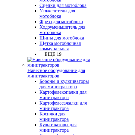
Сцепки для мотоблока
Утяжелители для
мотоблока
Фреза для мотоблока
Ходоуменьшитель для
мотоблока
Шины для мотоблока
Щетка мотоблочная
коммунальная
+ ЕЩЕ 19
Навесное оборудование для
минитракторов
Бороны и культиваторы
для минитрактора
Картофелекопалки для
минитрактора
Картофелесажалки для
минитрактора
Косилки для
минитрактора
Культиваторы для
минитрактора