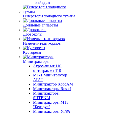
- Райдеры
Генераторы холодного тумана
Доильные аппараты
Дровоколы
Измельчители кормов
Кусторезы
Минитракторы
Агромаш мт 110,
мототрак мт 110
МТ-1 Минитрактор
АГАТ
Минитрактор ХорсАМ
Минитракторы Rossel
Минитракторы
SHTENLI
Минитракторы МТЗ
"Беларус"
Минитракторы УГРА