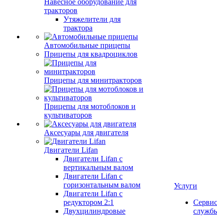
Навесное оборудование для
тракторов
Утяжелители для
трактора
Автомобильные прицепы
Прицепы для квадроциклов
Прицепы для минитракторов
Прицепы для мотоблоков и
культиваторов
Аксесуары для двигателя
Двигатели Lifan
Двигатели Lifan с
вертикальным валом
Двигатели Lifan с
горизонтальным валом
Услуги
Двигатели Lifan с
редуктором 2:1
Серви
Двухцилиндровые
служб