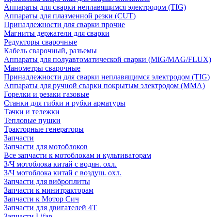
Аппараты для сварки неплавящимся электродом (TIG)
Аппараты для плазменной резки (CUT)
Принадлежности для сварки прочие
Магниты держатели для сварки
Редукторы сварочные
Кабель сварочный, разъемы
Аппараты для полуавтоматической сварки (MIG/MAG/FLUX)
Манометры сварочные
Принадлежности для сварки неплавящимся электродом (TIG)
Аппараты для ручной сварки покрытым электродом (MMA)
Горелки и резаки газовые
Станки для гибки и рубки арматуры
Тачки и тележки
Тепловые пушки
Тракторные генераторы
Запчасти
Запчасти для мотоблоков
Все запчасти к мотоблокам и культиваторам
З/Ч мотоблока китай с водян. охл.
З/Ч мотоблока китай с воздуш. охл.
Запчасти для виброплиты
Запчасти к минитракторам
Запчасти к Мотор Сич
Запчасти для двигателей 4Т
Запчасти Lifan