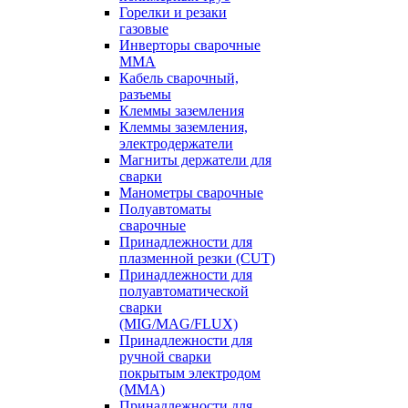
Горелки и резаки
газовые
Инверторы сварочные
ММА
Кабель сварочный,
разъемы
Клеммы заземления
Клеммы заземления,
электродержатели
Магниты держатели для
сварки
Манометры сварочные
Полуавтоматы
сварочные
Принадлежности для
плазменной резки (CUT)
Принадлежности для
полуавтоматической
сварки
(MIG/MAG/FLUX)
Принадлежности для
ручной сварки
покрытым электродом
(MMA)
Принадлежности для