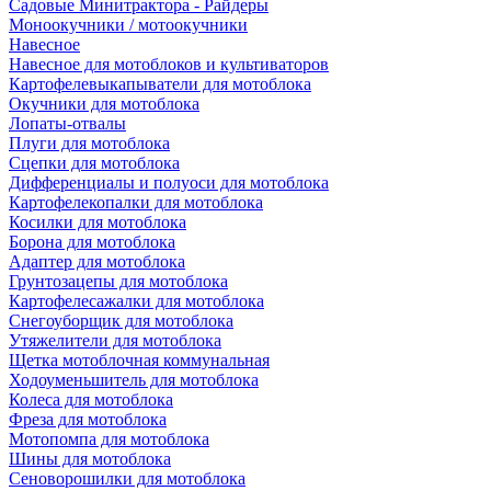
Садовые Минитрактора - Райдеры
Моноокучники / мотоокучники
Навесное
Навесное для мотоблоков и культиваторов
Картофелевыкапыватели для мотоблока
Окучники для мотоблока
Лопаты-отвалы
Плуги для мотоблока
Сцепки для мотоблока
Дифференциалы и полуоси для мотоблока
Картофелекопалки для мотоблока
Косилки для мотоблока
Борона для мотоблока
Адаптер для мотоблока
Грунтозацепы для мотоблока
Картофелесажалки для мотоблока
Снегоуборщик для мотоблока
Утяжелители для мотоблока
Щетка мотоблочная коммунальная
Ходоуменьшитель для мотоблока
Колеса для мотоблока
Фреза для мотоблока
Мотопомпа для мотоблока
Шины для мотоблока
Сеноворошилки для мотоблока