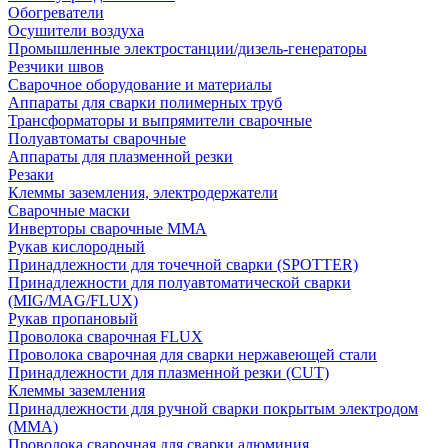
Обогреватели
Осушители воздуха
Промышленные электростанции/дизель-генераторы
Резчики швов
Сварочное оборудование и материалы
Аппараты для сварки полимерных труб
Трансформаторы и выпрямители сварочные
Полуавтоматы сварочные
Аппараты для плазменной резки
Резаки
Клеммы заземления, электродержатели
Сварочные маски
Инверторы сварочные ММА
Рукав кислородный
Принадлежности для точечной сварки (SPOTTER)
Принадлежности для полуавтоматической сварки
(MIG/MAG/FLUX)
Рукав пропановый
Проволока сварочная FLUX
Проволока сварочная для сварки нержавеющей стали
Принадлежности для плазменной резки (CUT)
Клеммы заземления
Принадлежности для ручной сварки покрытым электродом
(MMA)
Проволока сварочная для сварки алюминия