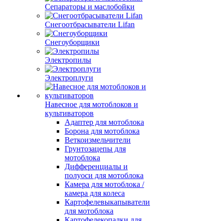
Сепараторы и маслобойки
Снегоотбрасыватели Lifan
Снегоуборщики
Электропилы
Электроплуги
Навесное для мотоблоков и
культиваторов
Адаптер для мотоблока
Борона для мотоблока
Веткоизмельчители
Грунтозацепы для
мотоблока
Дифференциалы и
полуоси для мотоблока
Камера для мотоблока /
камера для колеса
Картофелевыкапыватели
для мотоблока
Картофелекопалки для