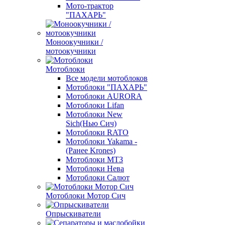
Мото-трактор
"ПАХАРЬ"
Моноокучники /
мотоокучники
Мотоблоки
Все модели мотоблоков
Мотоблоки "ПАХАРЬ"
Мотоблоки AURORA
Мотоблоки Lifan
Мотоблоки New
Sich(Нью Сич)
Мотоблоки RATO
Мотоблоки Yakama -
(Ранее Krones)
Мотоблоки МТЗ
Мотоблоки Нева
Мотоблоки Салют
Мотоблоки Мотор Сич
Опрыскиватели