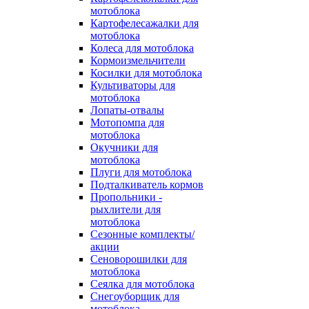
мотоблока
Картофелесажалки для
мотоблока
Колеса для мотоблока
Кормоизмельчители
Косилки для мотоблока
Культиваторы для
мотоблока
Лопаты-отвалы
Мотопомпа для
мотоблока
Окучники для
мотоблока
Плуги для мотоблока
Подталкиватель кормов
Пропольники -
рыхлители для
мотоблока
Сезонные комплекты/
акции
Сеноворошилки для
мотоблока
Сеялка для мотоблока
Снегоуборщик для
мотоблока