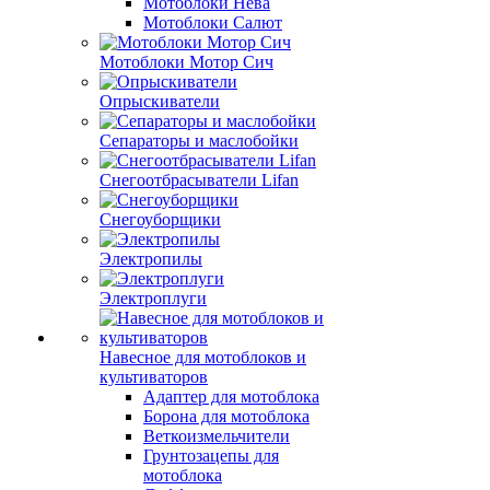
Мотоблоки Нева
Мотоблоки Салют
Мотоблоки Мотор Сич
Опрыскиватели
Сепараторы и маслобойки
Снегоотбрасыватели Lifan
Снегоуборщики
Электропилы
Электроплуги
Навесное для мотоблоков и
культиваторов
Адаптер для мотоблока
Борона для мотоблока
Веткоизмельчители
Грунтозацепы для
мотоблока