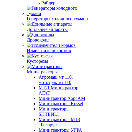
- Райдеры
Генераторы холодного тумана
Доильные аппараты
Дровоколы
Измельчители кормов
Кусторезы
Минитракторы
Агромаш мт 110,
мототрак мт 110
МТ-1 Минитрактор
АГАТ
Минитрактор ХорсАМ
Минитракторы Rossel
Минитракторы
SHTENLI
Минитракторы МТЗ
"Беларус"
Минитракторы УГРА