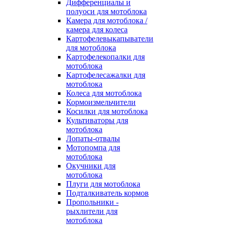
Дифференциалы и
полуоси для мотоблока
Камера для мотоблока /
камера для колеса
Картофелевыкапыватели
для мотоблока
Картофелекопалки для
мотоблока
Картофелесажалки для
мотоблока
Колеса для мотоблока
Кормоизмельчители
Косилки для мотоблока
Культиваторы для
мотоблока
Лопаты-отвалы
Мотопомпа для
мотоблока
Окучники для
мотоблока
Плуги для мотоблока
Подталкиватель кормов
Пропольники -
рыхлители для
мотоблока