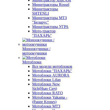
Минитрактор ХорсАМ
Минитракторы Rossel
Минитракторы
SHTENLI
Минитракторы МТЗ
"Беларус"
Минитракторы УГРА
Мото-трактор
"ПАХАРЬ"
Моноокучники /
мотоокучники
Мотоблоки
Все модели мотоблоков
Мотоблоки "ПАХАРЬ"
Мотоблоки AURORA
Мотоблоки Lifan
Мотоблоки New
Sich(Нью Сич)
Мотоблоки RATO
Мотоблоки Yakama -
(Ранее Krones)
Мотоблоки МТЗ