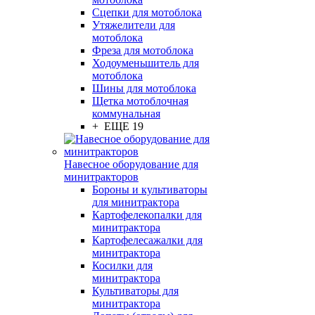
Сцепки для мотоблока
Утяжелители для
мотоблока
Фреза для мотоблока
Ходоуменьшитель для
мотоблока
Шины для мотоблока
Щетка мотоблочная
коммунальная
+ ЕЩЕ 19
Навесное оборудование для
минитракторов
Бороны и культиваторы
для минитрактора
Картофелекопалки для
минитрактора
Картофелесажалки для
минитрактора
Косилки для
минитрактора
Культиваторы для
минитрактора