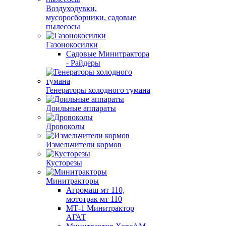
Воздуходувки,
мусоросборники, cадовые
пылесосы
Газонокосилки
Садовые Минитрактора
- Райдеры
Генераторы холодного тумана
Доильные аппараты
Дровоколы
Измельчители кормов
Кусторезы
Минитракторы
Агромаш мт 110,
мототрак мт 110
МТ-1 Минитрактор
АГАТ