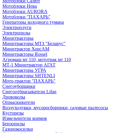
Мотоблоки Салют
Мотоблоки Нева
Мотоблоки AURORA
Мотоблоки "ПАХАРЬ"
Генераторы холодного тумана
Электроплуги
Электропилы
Минитракторы
Минитракторы МТЗ "Беларус"
Минитрактор ХорсАМ
Минитракторы Rossel
Агромаш мт 110, мототрак мт 110
МТ-1 Минитрактор АГАТ
Минитракторы УГРА
Минитракторы SHTENLI
Мото-трактор "ПАХАРЬ"
Снегоуборщики
Снегоотбрасыватели Lifan
Дровоколы
Опрыскиватели
Воздуходувки, мусоросборники, cадовые пылесосы
Кусторезы
Измельчители кормов
Бензопилы
Газонокосилки