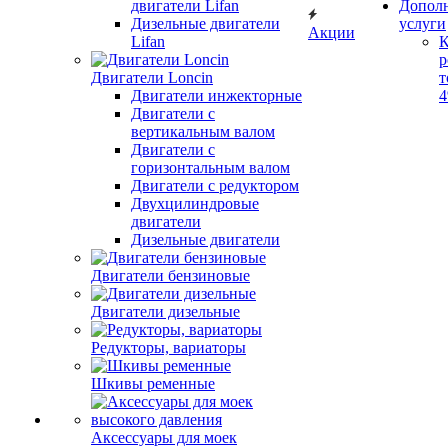
двигатели Lifan
Допол
Дизельные двигатели
услуги
Акции
Lifan
К
р
Двигатели Loncin
т
Двигатели инжекторные
Двигатели с
вертикальным валом
Двигатели с
горизонтальным валом
Двигатели с редуктором
Двухцилиндровые
двигатели
Дизельные двигатели
Двигатели бензиновые
Двигатели дизельные
Редукторы, вариаторы
Шкивы ременные
Аксессуары для моек