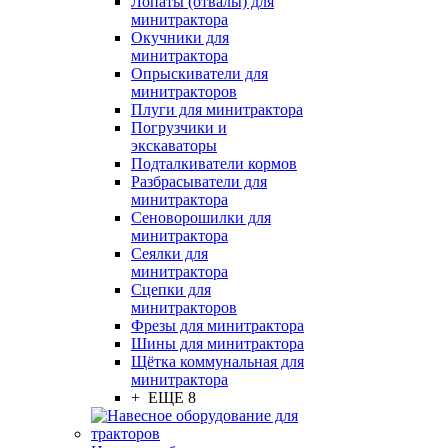
Лопаты (отвалы) для
минитрактора
Окучники для
минитрактора
Опрыскиватели для
минитракторов
Плуги для минитрактора
Погрузчики и
экскаваторы
Подталкиватели кормов
Разбрасыватели для
минитрактора
Сеноворошилки для
минитрактора
Сеялки для
минитрактора
Сцепки для
минитракторов
Фрезы для минитрактора
Шины для минитрактора
Щётка коммунальная для
минитрактора
+ ЕЩЕ 8