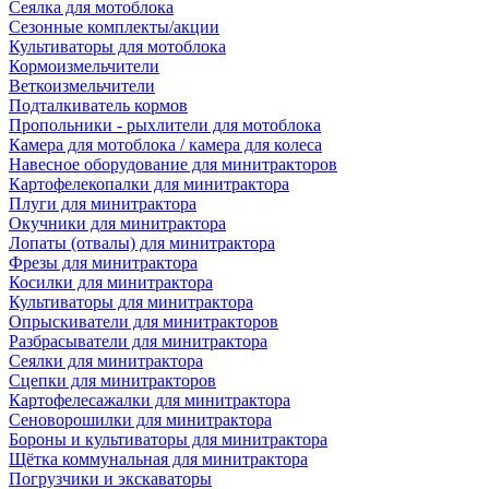
Сеялка для мотоблока
Сезонные комплекты/акции
Культиваторы для мотоблока
Кормоизмельчители
Веткоизмельчители
Подталкиватель кормов
Пропольники - рыхлители для мотоблока
Камера для мотоблока / камера для колеса
Навесное оборудование для минитракторов
Картофелекопалки для минитрактора
Плуги для минитрактора
Окучники для минитрактора
Лопаты (отвалы) для минитрактора
Фрезы для минитрактора
Косилки для минитрактора
Культиваторы для минитрактора
Опрыскиватели для минитракторов
Разбрасыватели для минитрактора
Сеялки для минитрактора
Сцепки для минитракторов
Картофелесажалки для минитрактора
Сеноворошилки для минитрактора
Бороны и культиваторы для минитрактора
Щётка коммунальная для минитрактора
Погрузчики и экскаваторы