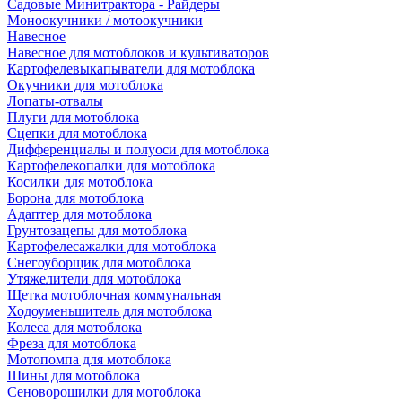
Садовые Минитрактора - Райдеры
Моноокучники / мотоокучники
Навесное
Навесное для мотоблоков и культиваторов
Картофелевыкапыватели для мотоблока
Окучники для мотоблока
Лопаты-отвалы
Плуги для мотоблока
Сцепки для мотоблока
Дифференциалы и полуоси для мотоблока
Картофелекопалки для мотоблока
Косилки для мотоблока
Борона для мотоблока
Адаптер для мотоблока
Грунтозацепы для мотоблока
Картофелесажалки для мотоблока
Снегоуборщик для мотоблока
Утяжелители для мотоблока
Щетка мотоблочная коммунальная
Ходоуменьшитель для мотоблока
Колеса для мотоблока
Фреза для мотоблока
Мотопомпа для мотоблока
Шины для мотоблока
Сеноворошилки для мотоблока