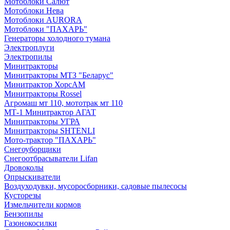
Мотоблоки Салют
Мотоблоки Нева
Мотоблоки AURORA
Мотоблоки "ПАХАРЬ"
Генераторы холодного тумана
Электроплуги
Электропилы
Минитракторы
Минитракторы МТЗ "Беларус"
Минитрактор ХорсАМ
Минитракторы Rossel
Агромаш мт 110, мототрак мт 110
МТ-1 Минитрактор АГАТ
Минитракторы УГРА
Минитракторы SHTENLI
Мото-трактор "ПАХАРЬ"
Снегоуборщики
Снегоотбрасыватели Lifan
Дровоколы
Опрыскиватели
Воздуходувки, мусоросборники, cадовые пылесосы
Кусторезы
Измельчители кормов
Бензопилы
Газонокосилки