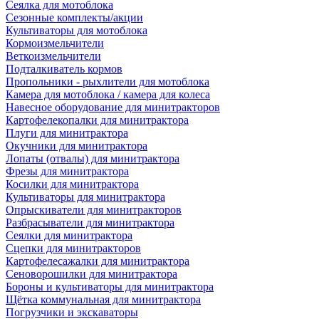
Сеялка для мотоблока
Сезонные комплекты/акции
Культиваторы для мотоблока
Кормоизмельчители
Веткоизмельчители
Подталкиватель кормов
Пропольники - рыхлители для мотоблока
Камера для мотоблока / камера для колеса
Навесное оборудование для минитракторов
Картофелекопалки для минитрактора
Плуги для минитрактора
Окучники для минитрактора
Лопаты (отвалы) для минитрактора
Фрезы для минитрактора
Косилки для минитрактора
Культиваторы для минитрактора
Опрыскиватели для минитракторов
Разбрасыватели для минитрактора
Сеялки для минитрактора
Сцепки для минитракторов
Картофелесажалки для минитрактора
Сеноворошилки для минитрактора
Бороны и культиваторы для минитрактора
Щётка коммунальная для минитрактора
Погрузчики и экскаваторы