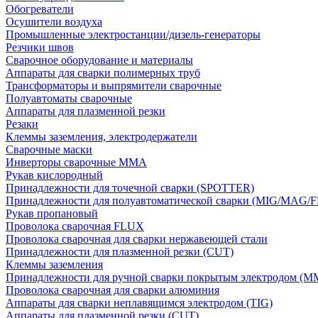
Обогреватели
Осушители воздуха
Промышленные электростанции/дизель-генераторы
Резчики швов
Сварочное оборудование и материалы
Аппараты для сварки полимерных труб
Трансформаторы и выпрямители сварочные
Полуавтоматы сварочные
Аппараты для плазменной резки
Резаки
Клеммы заземления, электродержатели
Сварочные маски
Инверторы сварочные ММА
Рукав кислородный
Принадлежности для точечной сварки (SPOTTER)
Принадлежности для полуавтоматической сварки (MIG/MAG/
Рукав пропановый
Проволока сварочная FLUX
Проволока сварочная для сварки нержавеющей стали
Принадлежности для плазменной резки (CUT)
Клеммы заземления
Принадлежности для ручной сварки покрытым электродом (M
Проволока сварочная для сварки алюминия
Аппараты для сварки неплавящимся электродом (TIG)
Аппараты для плазменной резки (CUT)