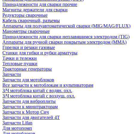
Принадлежности для сварки прочие
Магниты держатели для сварки
Редукторы сварочные
Кабель сварочный, разъемы
Аппараты для полуавтоматической сварки (MIG/MAG/FLUX)
Манометры сварочные
Принадлежности для сварки неплавящимся электродом (TIG)
Аппараты для ручной сварки покрытым электродом (MMA)
Горелки и резаки газовые
Станки для гибки и рубки арматуры
Тачки и тележки
Тепловые пушки
Тракторные генераторы
Запчасти
Запчасти для мотоблоков
Все запчасти к мотоблокам и культиваторам
З/Ч мотоблока китай с водян. охл.
З/Ч мотоблока китай с воздуш. охл.
Запчасти для виброплиты
Запчасти к минитракторам
Запчасти к Мотор Сич
Запчасти для двигателей 4Т
Запчасти Lifan
Для мотопомп
Для мотоблоков