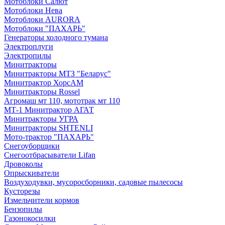
Мотоблоки Салют
Мотоблоки Нева
Мотоблоки AURORA
Мотоблоки "ПАХАРЬ"
Генераторы холодного тумана
Электроплуги
Электропилы
Минитракторы
Минитракторы МТЗ "Беларус"
Минитрактор ХорсАМ
Минитракторы Rossel
Агромаш мт 110, мототрак мт 110
МТ-1 Минитрактор АГАТ
Минитракторы УГРА
Минитракторы SHTENLI
Мото-трактор "ПАХАРЬ"
Снегоуборщики
Снегоотбрасыватели Lifan
Дровоколы
Опрыскиватели
Воздуходувки, мусоросборники, cадовые пылесосы
Кусторезы
Измельчители кормов
Бензопилы
Газонокосилки