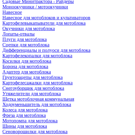
Садовые Минитрактора - Райдеры
Моноокучники / мотоокучники
Навесное
Навесное для мотоблоков и культиваторов
Картофелевыкапыватели для мотоблока
Окучники для мотоблока
Лопаты-отвалы
Плуги для мотоблока
Сцепки для мотоблока
Дифференциалы и полуоси для мотоблока
Картофелекопалки для мотоблока
Косилки для мотоблока
Борона для мотоблока
Адаптер для мотоблока
Грунтозацепы для мотоблока
Картофелесажалки для мотоблока
Снегоуборщик для мотоблока
Утяжелители для мотоблока
Щетка мотоблочная коммунальная
Ходоуменьшитель для мотоблока
Колеса для мотоблока
Фреза для мотоблока
Мотопомпа для мотоблока
Шины для мотоблока
Сеноворошилки для мотоблока