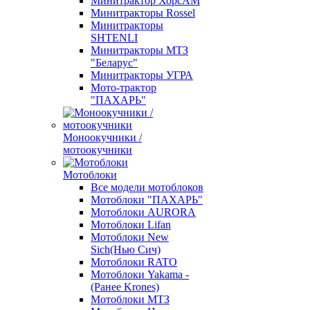
Минитрактор ХорсАМ
Минитракторы Rossel
Минитракторы
SHTENLI
Минитракторы МТЗ
"Беларус"
Минитракторы УГРА
Мото-трактор
"ПАХАРЬ"
Моноокучники /
мотоокучники
Мотоблоки
Все модели мотоблоков
Мотоблоки "ПАХАРЬ"
Мотоблоки AURORA
Мотоблоки Lifan
Мотоблоки New
Sich(Нью Сич)
Мотоблоки RATO
Мотоблоки Yakama -
(Ранее Krones)
Мотоблоки МТЗ