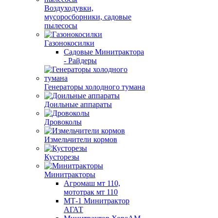
Воздуходувки,
мусоросборники, cадовые
пылесосы
Газонокосилки
Садовые Минитрактора
- Райдеры
Генераторы холодного тумана
Доильные аппараты
Дровоколы
Измельчители кормов
Кусторезы
Минитракторы
Агромаш мт 110,
мототрак мт 110
МТ-1 Минитрактор
АГАТ