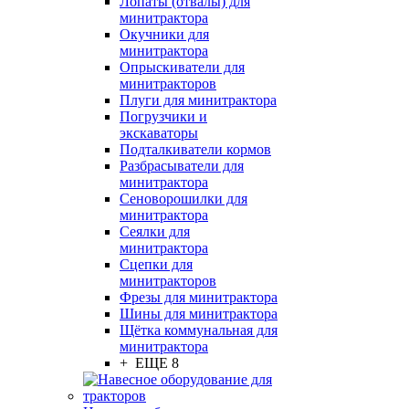
Лопаты (отвалы) для
минитрактора
Окучники для
минитрактора
Опрыскиватели для
минитракторов
Плуги для минитрактора
Погрузчики и
экскаваторы
Подталкиватели кормов
Разбрасыватели для
минитрактора
Сеноворошилки для
минитрактора
Сеялки для
минитрактора
Сцепки для
минитракторов
Фрезы для минитрактора
Шины для минитрактора
Щётка коммунальная для
минитрактора
+ ЕЩЕ 8