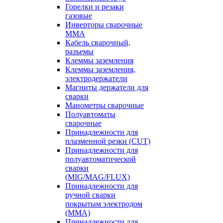
Горелки и резаки
газовые
Инверторы сварочные
ММА
Кабель сварочный,
разъемы
Клеммы заземления
Клеммы заземления,
электродержатели
Магниты держатели для
сварки
Манометры сварочные
Полуавтоматы
сварочные
Принадлежности для
плазменной резки (CUT)
Принадлежности для
полуавтоматической
сварки
(MIG/MAG/FLUX)
Принадлежности для
ручной сварки
покрытым электродом
(MMA)
Принадлежности для