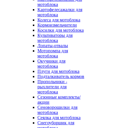
мотоблока
Картофелесажалки для
мотоблока
Колеса для мотоблока
Кормоизмельчители
Косилки для мотоблока
Культиваторы для
мотоблока
Лопаты-отвалы
Мотопомпа для
мотоблока
Окучники для
мотоблока
Плуги для мотоблока
Подталкиватель кормов
Пропольники -
рыхлители для
мотоблока
Сезонные комплекты/
акции
Сеноворошилки для
мотоблока
Сеялка для мотоблока
Снегоуборщик для
мотоблока