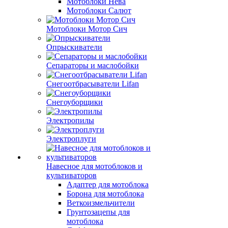
Мотоблоки Нева
Мотоблоки Салют
Мотоблоки Мотор Сич
Опрыскиватели
Сепараторы и маслобойки
Снегоотбрасыватели Lifan
Снегоуборщики
Электропилы
Электроплуги
Навесное для мотоблоков и
культиваторов
Адаптер для мотоблока
Борона для мотоблока
Веткоизмельчители
Грунтозацепы для
мотоблока