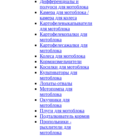
Дифференциалы и
полуоси для мотоблока
Камера для мотоблока /
камера для колеса
Картофелевыкапыватели
для мотоблока
Картофелекопалки для
мотоблока
Картофелесажалки для
мотоблока
Колеса для мотоблока
Кормоизмельчители
Косилки для мотоблока
Культиваторы для
мотоблока
Лопаты-отвалы
Мотопомпа для
мотоблока
Окучники для
мотоблока
Плуги для мотоблока
Подталкиватель кормов
Пропольники -
рыхлители для
мотоблока