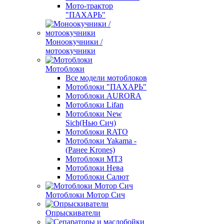
Мото-трактор
"ПАХАРЬ"
Моноокучники /
мотоокучники
Мотоблоки
Все модели мотоблоков
Мотоблоки "ПАХАРЬ"
Мотоблоки AURORA
Мотоблоки Lifan
Мотоблоки New
Sich(Нью Сич)
Мотоблоки RATO
Мотоблоки Yakama -
(Ранее Krones)
Мотоблоки МТЗ
Мотоблоки Нева
Мотоблоки Салют
Мотоблоки Мотор Сич
Опрыскиватели