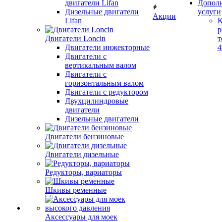
двигатели Lifan
Допол
Дизельные двигатели
услуги
Акции
Lifan
К
р
Двигатели Loncin
т
Двигатели инжекторные
Двигатели с
вертикальным валом
Двигатели с
горизонтальным валом
Двигатели с редуктором
Двухцилиндровые
двигатели
Дизельные двигатели
Двигатели бензиновые
Двигатели дизельные
Редукторы, вариаторы
Шкивы ременные
Аксессуары для моек