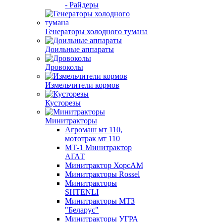
- Райдеры
Генераторы холодного тумана
Доильные аппараты
Дровоколы
Измельчители кормов
Кусторезы
Минитракторы
Агромаш мт 110,
мототрак мт 110
МТ-1 Минитрактор
АГАТ
Минитрактор ХорсАМ
Минитракторы Rossel
Минитракторы
SHTENLI
Минитракторы МТЗ
"Беларус"
Минитракторы УГРА