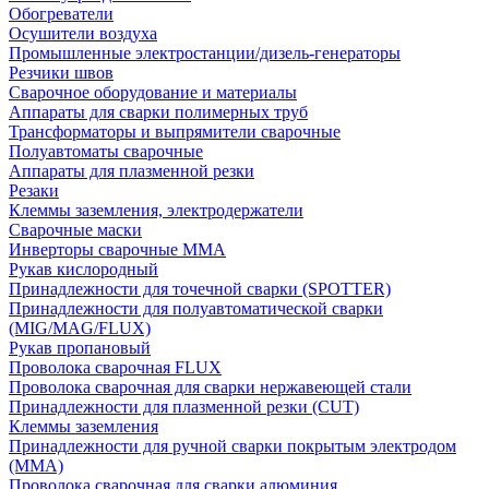
Обогреватели
Осушители воздуха
Промышленные электростанции/дизель-генераторы
Резчики швов
Сварочное оборудование и материалы
Аппараты для сварки полимерных труб
Трансформаторы и выпрямители сварочные
Полуавтоматы сварочные
Аппараты для плазменной резки
Резаки
Клеммы заземления, электродержатели
Сварочные маски
Инверторы сварочные ММА
Рукав кислородный
Принадлежности для точечной сварки (SPOTTER)
Принадлежности для полуавтоматической сварки
(MIG/MAG/FLUX)
Рукав пропановый
Проволока сварочная FLUX
Проволока сварочная для сварки нержавеющей стали
Принадлежности для плазменной резки (CUT)
Клеммы заземления
Принадлежности для ручной сварки покрытым электродом
(MMA)
Проволока сварочная для сварки алюминия