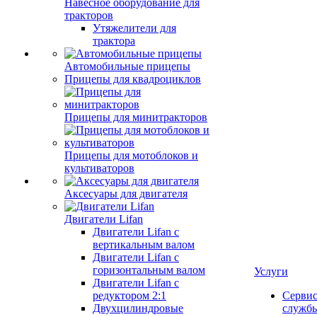
Навесное оборудование для
тракторов
Утяжелители для
трактора
Автомобильные прицепы
Прицепы для квадроциклов
Прицепы для минитракторов
Прицепы для мотоблоков и
культиваторов
Аксесуары для двигателя
Двигатели Lifan
Двигатели Lifan с
вертикальным валом
Двигатели Lifan с
горизонтальным валом
Услуги
Двигатели Lifan с
редуктором 2:1
Серви
Двухцилиндровые
служб