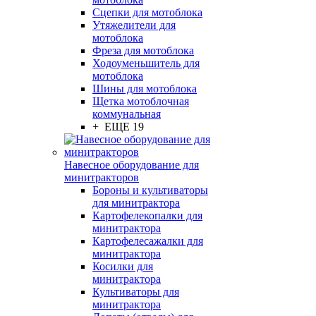
Сцепки для мотоблока
Утяжелители для
мотоблока
Фреза для мотоблока
Ходоуменьшитель для
мотоблока
Шины для мотоблока
Щетка мотоблочная
коммунальная
+ ЕЩЕ 19
Навесное оборудование для
минитракторов
Бороны и культиваторы
для минитрактора
Картофелекопалки для
минитрактора
Картофелесажалки для
минитрактора
Косилки для
минитрактора
Культиваторы для
минитрактора