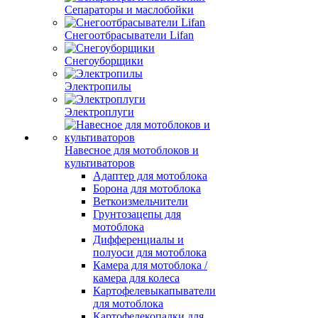
Сепараторы и маслобойки
Снегоотбрасыватели Lifan
Снегоуборщики
Электропилы
Электроплуги
Навесное для мотоблоков и
культиваторов
Адаптер для мотоблока
Борона для мотоблока
Веткоизмельчители
Грунтозацепы для
мотоблока
Дифференциалы и
полуоси для мотоблока
Камера для мотоблока /
камера для колеса
Картофелевыкапыватели
для мотоблока
Картофелекопалки для