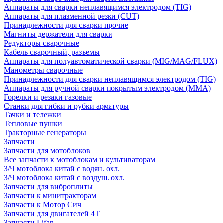
Аппараты для сварки неплавящимся электродом (TIG)
Аппараты для плазменной резки (CUT)
Принадлежности для сварки прочие
Магниты держатели для сварки
Редукторы сварочные
Кабель сварочный, разъемы
Аппараты для полуавтоматической сварки (MIG/MAG/FLUX)
Манометры сварочные
Принадлежности для сварки неплавящимся электродом (TIG)
Аппараты для ручной сварки покрытым электродом (MMA)
Горелки и резаки газовые
Станки для гибки и рубки арматуры
Тачки и тележки
Тепловые пушки
Тракторные генераторы
Запчасти
Запчасти для мотоблоков
Все запчасти к мотоблокам и культиваторам
З/Ч мотоблока китай с водян. охл.
З/Ч мотоблока китай с воздуш. охл.
Запчасти для виброплиты
Запчасти к минитракторам
Запчасти к Мотор Сич
Запчасти для двигателей 4Т
Запчасти Lifan