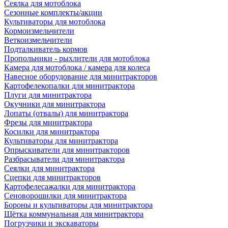
Сеялка для мотоблока
Сезонные комплекты/акции
Культиваторы для мотоблока
Кормоизмельчители
Веткоизмельчители
Подталкиватель кормов
Пропольники - рыхлители для мотоблока
Камера для мотоблока / камера для колеса
Навесное оборудование для минитракторов
Картофелекопалки для минитрактора
Плуги для минитрактора
Окучники для минитрактора
Лопаты (отвалы) для минитрактора
Фрезы для минитрактора
Косилки для минитрактора
Культиваторы для минитрактора
Опрыскиватели для минитракторов
Разбрасыватели для минитрактора
Сеялки для минитрактора
Сцепки для минитракторов
Картофелесажалки для минитрактора
Сеноворошилки для минитрактора
Бороны и культиваторы для минитрактора
Щётка коммунальная для минитрактора
Погрузчики и экскаваторы