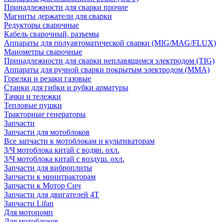
Принадлежности для сварки прочие
Магниты держатели для сварки
Редукторы сварочные
Кабель сварочный, разъемы
Аппараты для полуавтоматической сварки (MIG/MAG/FLUX)
Манометры сварочные
Принадлежности для сварки неплавящимся электродом (TIG)
Аппараты для ручной сварки покрытым электродом (MMA)
Горелки и резаки газовые
Станки для гибки и рубки арматуры
Тачки и тележки
Тепловые пушки
Тракторные генераторы
Запчасти
Запчасти для мотоблоков
Все запчасти к мотоблокам и культиваторам
З/Ч мотоблока китай с водян. охл.
З/Ч мотоблока китай с воздуш. охл.
Запчасти для виброплиты
Запчасти к минитракторам
Запчасти к Мотор Сич
Запчасти для двигателей 4Т
Запчасти Lifan
Для мотопомп
Для мотоблоков