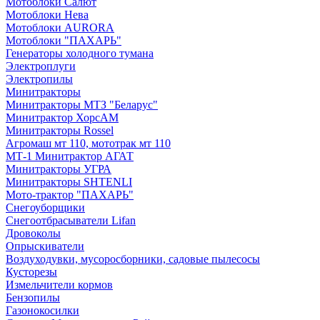
Мотоблоки Салют
Мотоблоки Нева
Мотоблоки AURORA
Мотоблоки "ПАХАРЬ"
Генераторы холодного тумана
Электроплуги
Электропилы
Минитракторы
Минитракторы МТЗ "Беларус"
Минитрактор ХорсАМ
Минитракторы Rossel
Агромаш мт 110, мототрак мт 110
МТ-1 Минитрактор АГАТ
Минитракторы УГРА
Минитракторы SHTENLI
Мото-трактор "ПАХАРЬ"
Снегоуборщики
Снегоотбрасыватели Lifan
Дровоколы
Опрыскиватели
Воздуходувки, мусоросборники, cадовые пылесосы
Кусторезы
Измельчители кормов
Бензопилы
Газонокосилки