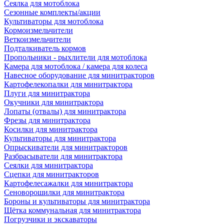
Сеялка для мотоблока
Сезонные комплекты/акции
Культиваторы для мотоблока
Кормоизмельчители
Веткоизмельчители
Подталкиватель кормов
Пропольники - рыхлители для мотоблока
Камера для мотоблока / камера для колеса
Навесное оборудование для минитракторов
Картофелекопалки для минитрактора
Плуги для минитрактора
Окучники для минитрактора
Лопаты (отвалы) для минитрактора
Фрезы для минитрактора
Косилки для минитрактора
Культиваторы для минитрактора
Опрыскиватели для минитракторов
Разбрасыватели для минитрактора
Сеялки для минитрактора
Сцепки для минитракторов
Картофелесажалки для минитрактора
Сеноворошилки для минитрактора
Бороны и культиваторы для минитрактора
Щётка коммунальная для минитрактора
Погрузчики и экскаваторы