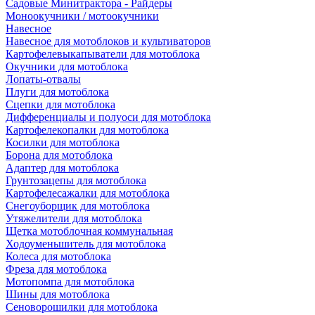
Садовые Минитрактора - Райдеры
Моноокучники / мотоокучники
Навесное
Навесное для мотоблоков и культиваторов
Картофелевыкапыватели для мотоблока
Окучники для мотоблока
Лопаты-отвалы
Плуги для мотоблока
Сцепки для мотоблока
Дифференциалы и полуоси для мотоблока
Картофелекопалки для мотоблока
Косилки для мотоблока
Борона для мотоблока
Адаптер для мотоблока
Грунтозацепы для мотоблока
Картофелесажалки для мотоблока
Снегоуборщик для мотоблока
Утяжелители для мотоблока
Щетка мотоблочная коммунальная
Ходоуменьшитель для мотоблока
Колеса для мотоблока
Фреза для мотоблока
Мотопомпа для мотоблока
Шины для мотоблока
Сеноворошилки для мотоблока