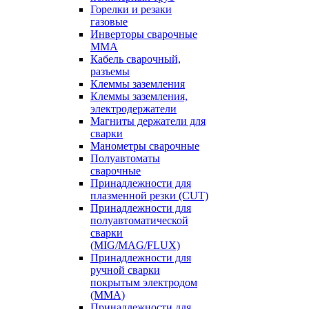
Горелки и резаки
газовые
Инверторы сварочные
ММА
Кабель сварочный,
разъемы
Клеммы заземления
Клеммы заземления,
электродержатели
Магниты держатели для
сварки
Манометры сварочные
Полуавтоматы
сварочные
Принадлежности для
плазменной резки (CUT)
Принадлежности для
полуавтоматической
сварки
(MIG/MAG/FLUX)
Принадлежности для
ручной сварки
покрытым электродом
(MMA)
Принадлежности для