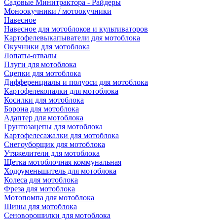
Садовые Минитрактора - Райдеры
Моноокучники / мотоокучники
Навесное
Навесное для мотоблоков и культиваторов
Картофелевыкапыватели для мотоблока
Окучники для мотоблока
Лопаты-отвалы
Плуги для мотоблока
Сцепки для мотоблока
Дифференциалы и полуоси для мотоблока
Картофелекопалки для мотоблока
Косилки для мотоблока
Борона для мотоблока
Адаптер для мотоблока
Грунтозацепы для мотоблока
Картофелесажалки для мотоблока
Снегоуборщик для мотоблока
Утяжелители для мотоблока
Щетка мотоблочная коммунальная
Ходоуменьшитель для мотоблока
Колеса для мотоблока
Фреза для мотоблока
Мотопомпа для мотоблока
Шины для мотоблока
Сеноворошилки для мотоблока