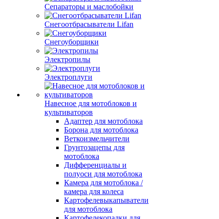
Сепараторы и маслобойки
Снегоотбрасыватели Lifan
Снегоуборщики
Электропилы
Электроплуги
Навесное для мотоблоков и
культиваторов
Адаптер для мотоблока
Борона для мотоблока
Веткоизмельчители
Грунтозацепы для
мотоблока
Дифференциалы и
полуоси для мотоблока
Камера для мотоблока /
камера для колеса
Картофелевыкапыватели
для мотоблока
Картофелекопалки для