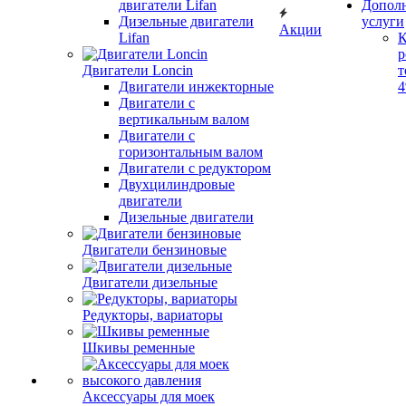
двигатели Lifan
Допол
Дизельные двигатели
услуги
Акции
Lifan
К
р
Двигатели Loncin
т
Двигатели инжекторные
Двигатели с
вертикальным валом
Двигатели с
горизонтальным валом
Двигатели с редуктором
Двухцилиндровые
двигатели
Дизельные двигатели
Двигатели бензиновые
Двигатели дизельные
Редукторы, вариаторы
Шкивы ременные
Аксессуары для моек