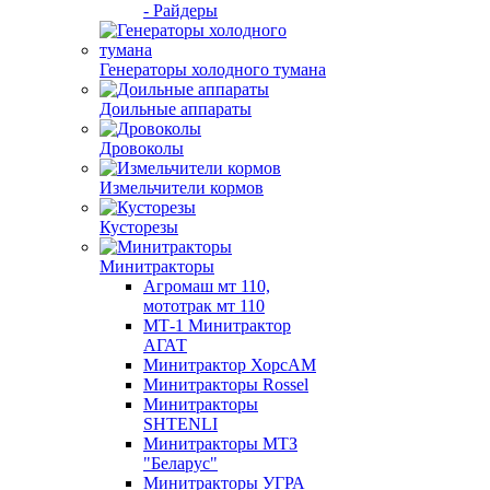
- Райдеры
Генераторы холодного тумана
Доильные аппараты
Дровоколы
Измельчители кормов
Кусторезы
Минитракторы
Агромаш мт 110,
мототрак мт 110
МТ-1 Минитрактор
АГАТ
Минитрактор ХорсАМ
Минитракторы Rossel
Минитракторы
SHTENLI
Минитракторы МТЗ
"Беларус"
Минитракторы УГРА