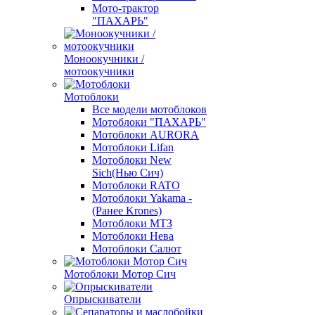
Мото-трактор
"ПАХАРЬ"
Моноокучники /
мотоокучники
Мотоблоки
Все модели мотоблоков
Мотоблоки "ПАХАРЬ"
Мотоблоки AURORA
Мотоблоки Lifan
Мотоблоки New
Sich(Нью Сич)
Мотоблоки RATO
Мотоблоки Yakama -
(Ранее Krones)
Мотоблоки МТЗ
Мотоблоки Нева
Мотоблоки Салют
Мотоблоки Мотор Сич
Опрыскиватели