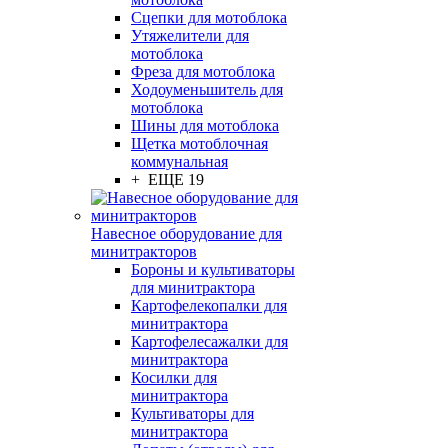
Сцепки для мотоблока
Утяжелители для
мотоблока
Фреза для мотоблока
Ходоуменьшитель для
мотоблока
Шины для мотоблока
Щетка мотоблочная
коммунальная
+ ЕЩЕ 19
Навесное оборудование для
минитракторов
Бороны и культиваторы
для минитрактора
Картофелекопалки для
минитрактора
Картофелесажалки для
минитрактора
Косилки для
минитрактора
Культиваторы для
минитрактора