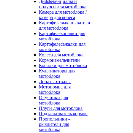
Дифференциалы и
полуоси для мотоблока
Камера для мотоблока /
камера для колеса
Картофелевыкапыватели
для мотоблока
Картофелекопалки для
мотоблока
Картофелесажалки для
мотоблока
Колеса для мотоблока
Кормоизмельчители
Косилки для мотоблока
Культиваторы для
мотоблока
Лопаты-отвалы
Мотопомпа для
мотоблока
Окучники для
мотоблока
Плуги для мотоблока
Подталкиватель кормов
Пропольники -
рыхлители для
мотоблока