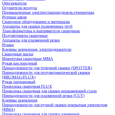
Обогреватели
Осушители воздуха
Промышленные электростанции/дизель-генераторы
Резчики швов
Сварочное оборудование и материалы
Аппараты для сварки полимерных труб
Трансформаторы и выпрямители сварочные
Полуавтоматы сварочные
Аппараты для плазменной резки
Резаки
Клеммы заземления, электродержатели
Сварочные маски
Инверторы сварочные ММА
Рукав кислородный
Принадлежности для точечной сварки (SPOTTER)
Принадлежности для полуавтоматической сварки
(MIG/MAG/FLUX)
Рукав пропановый
Проволока сварочная FLUX
Проволока сварочная для сварки нержавеющей стали
Принадлежности для плазменной резки (CUT)
Клеммы заземления
Принадлежности для ручной сварки покрытым электродом
(MMA)
Проволока сварочная для сварки алюминия