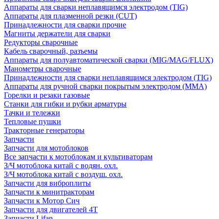
Аппараты для сварки неплавящимся электродом (TIG)
Аппараты для плазменной резки (CUT)
Принадлежности для сварки прочие
Магниты держатели для сварки
Редукторы сварочные
Кабель сварочный, разъемы
Аппараты для полуавтоматической сварки (MIG/MAG/FLUX)
Манометры сварочные
Принадлежности для сварки неплавящимся электродом (TIG)
Аппараты для ручной сварки покрытым электродом (MMA)
Горелки и резаки газовые
Станки для гибки и рубки арматуры
Тачки и тележки
Тепловые пушки
Тракторные генераторы
Запчасти
Запчасти для мотоблоков
Все запчасти к мотоблокам и культиваторам
З/Ч мотоблока китай с водян. охл.
З/Ч мотоблока китай с воздуш. охл.
Запчасти для виброплиты
Запчасти к минитракторам
Запчасти к Мотор Сич
Запчасти для двигателей 4Т
Запчасти Lifan