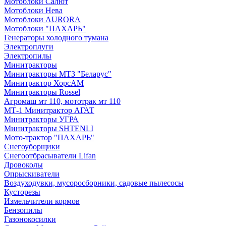
Мотоблоки Салют
Мотоблоки Нева
Мотоблоки AURORA
Мотоблоки "ПАХАРЬ"
Генераторы холодного тумана
Электроплуги
Электропилы
Минитракторы
Минитракторы МТЗ "Беларус"
Минитрактор ХорсАМ
Минитракторы Rossel
Агромаш мт 110, мототрак мт 110
МТ-1 Минитрактор АГАТ
Минитракторы УГРА
Минитракторы SHTENLI
Мото-трактор "ПАХАРЬ"
Снегоуборщики
Снегоотбрасыватели Lifan
Дровоколы
Опрыскиватели
Воздуходувки, мусоросборники, cадовые пылесосы
Кусторезы
Измельчители кормов
Бензопилы
Газонокосилки