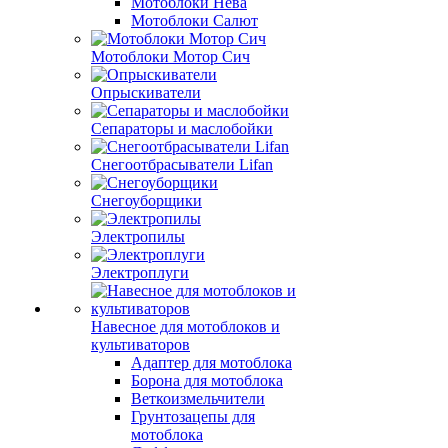
Мотоблоки Нева
Мотоблоки Салют
Мотоблоки Мотор Сич
Опрыскиватели
Сепараторы и маслобойки
Снегоотбрасыватели Lifan
Снегоуборщики
Электропилы
Электроплуги
Навесное для мотоблоков и
культиваторов
Адаптер для мотоблока
Борона для мотоблока
Веткоизмельчители
Грунтозацепы для
мотоблока