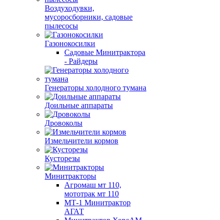
Воздуходувки,
мусоросборники, cадовые
пылесосы
Газонокосилки
Садовые Минитрактора
- Райдеры
Генераторы холодного тумана
Доильные аппараты
Дровоколы
Измельчители кормов
Кусторезы
Минитракторы
Агромаш мт 110,
мототрак мт 110
МТ-1 Минитрактор
АГАТ