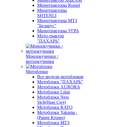
Минитрактор ХорсАМ
Минитракторы Rossel
Минитракторы
SHTENLI
Минитракторы МТЗ
"Беларус"
Минитракторы УГРА
Мото-трактор
"ПАХАРЬ"
Моноокучники /
мотоокучники
Мотоблоки
Все модели мотоблоков
Мотоблоки "ПАХАРЬ"
Мотоблоки AURORA
Мотоблоки Lifan
Мотоблоки New
Sich(Нью Сич)
Мотоблоки RATO
Мотоблоки Yakama -
(Ранее Krones)
Мотоблоки МТЗ