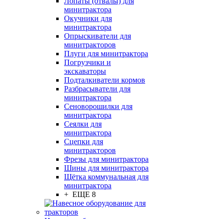
Лопаты (отвалы) для
минитрактора
Окучники для
минитрактора
Опрыскиватели для
минитракторов
Плуги для минитрактора
Погрузчики и
экскаваторы
Подталкиватели кормов
Разбрасыватели для
минитрактора
Сеноворошилки для
минитрактора
Сеялки для
минитрактора
Сцепки для
минитракторов
Фрезы для минитрактора
Шины для минитрактора
Щётка коммунальная для
минитрактора
+ ЕЩЕ 8