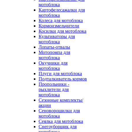
мотоблока
Картофелесажалки для
мотоблока
Колеса для мотоблока
Кормоизмельчители
Косилки для мотоблока
Культиваторы для
мотоблока
Лопаты-отвалы
Мотопомпа для
мотоблока
Окучники для
мотоблока
Плуги для мотоблока
Подталкиватель кормов
Пропольники -
рыхлители для
мотоблока
Сезонные комплекты/
акции
Сеноворошилки для
мотоблока
Сеялка для мотоблока
Снегоуборщик для
мотоблока