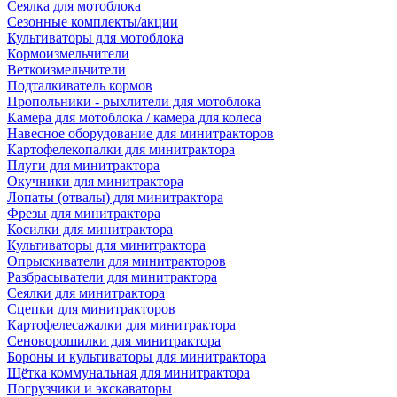
Сеялка для мотоблока
Сезонные комплекты/акции
Культиваторы для мотоблока
Кормоизмельчители
Веткоизмельчители
Подталкиватель кормов
Пропольники - рыхлители для мотоблока
Камера для мотоблока / камера для колеса
Навесное оборудование для минитракторов
Картофелекопалки для минитрактора
Плуги для минитрактора
Окучники для минитрактора
Лопаты (отвалы) для минитрактора
Фрезы для минитрактора
Косилки для минитрактора
Культиваторы для минитрактора
Опрыскиватели для минитракторов
Разбрасыватели для минитрактора
Сеялки для минитрактора
Сцепки для минитракторов
Картофелесажалки для минитрактора
Сеноворошилки для минитрактора
Бороны и культиваторы для минитрактора
Щётка коммунальная для минитрактора
Погрузчики и экскаваторы