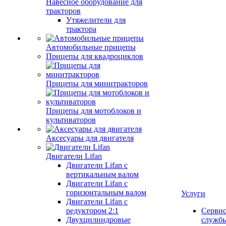
Навесное оборудование для
тракторов
Утяжелители для
трактора
Автомобильные прицепы
Прицепы для квадроциклов
Прицепы для минитракторов
Прицепы для мотоблоков и
культиваторов
Аксесуары для двигателя
Двигатели Lifan
Двигатели Lifan с
вертикальным валом
Двигатели Lifan с
горизонтальным валом
Услуги
Двигатели Lifan с
редуктором 2:1
Серви
Двухцилиндровые
служб