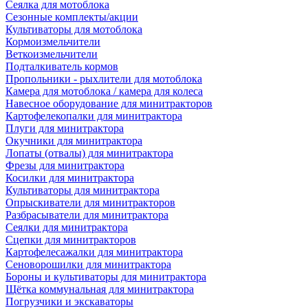
Сеялка для мотоблока
Сезонные комплекты/акции
Культиваторы для мотоблока
Кормоизмельчители
Веткоизмельчители
Подталкиватель кормов
Пропольники - рыхлители для мотоблока
Камера для мотоблока / камера для колеса
Навесное оборудование для минитракторов
Картофелекопалки для минитрактора
Плуги для минитрактора
Окучники для минитрактора
Лопаты (отвалы) для минитрактора
Фрезы для минитрактора
Косилки для минитрактора
Культиваторы для минитрактора
Опрыскиватели для минитракторов
Разбрасыватели для минитрактора
Сеялки для минитрактора
Сцепки для минитракторов
Картофелесажалки для минитрактора
Сеноворошилки для минитрактора
Бороны и культиваторы для минитрактора
Щётка коммунальная для минитрактора
Погрузчики и экскаваторы