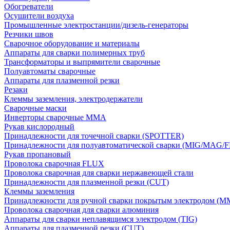
Обогреватели
Осушители воздуха
Промышленные электростанции/дизель-генераторы
Резчики швов
Сварочное оборудование и материалы
Аппараты для сварки полимерных труб
Трансформаторы и выпрямители сварочные
Полуавтоматы сварочные
Аппараты для плазменной резки
Резаки
Клеммы заземления, электродержатели
Сварочные маски
Инверторы сварочные ММА
Рукав кислородный
Принадлежности для точечной сварки (SPOTTER)
Принадлежности для полуавтоматической сварки (MIG/MAG/
Рукав пропановый
Проволока сварочная FLUX
Проволока сварочная для сварки нержавеющей стали
Принадлежности для плазменной резки (CUT)
Клеммы заземления
Принадлежности для ручной сварки покрытым электродом (M
Проволока сварочная для сварки алюминия
Аппараты для сварки неплавящимся электродом (TIG)
Аппараты для плазменной резки (CUT)