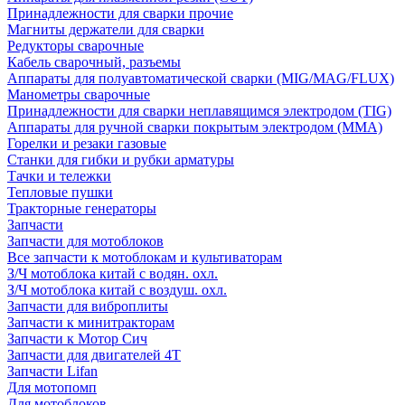
Принадлежности для сварки прочие
Магниты держатели для сварки
Редукторы сварочные
Кабель сварочный, разъемы
Аппараты для полуавтоматической сварки (MIG/MAG/FLUX)
Манометры сварочные
Принадлежности для сварки неплавящимся электродом (TIG)
Аппараты для ручной сварки покрытым электродом (MMA)
Горелки и резаки газовые
Станки для гибки и рубки арматуры
Тачки и тележки
Тепловые пушки
Тракторные генераторы
Запчасти
Запчасти для мотоблоков
Все запчасти к мотоблокам и культиваторам
З/Ч мотоблока китай с водян. охл.
З/Ч мотоблока китай с воздуш. охл.
Запчасти для виброплиты
Запчасти к минитракторам
Запчасти к Мотор Сич
Запчасти для двигателей 4Т
Запчасти Lifan
Для мотопомп
Для мотоблоков