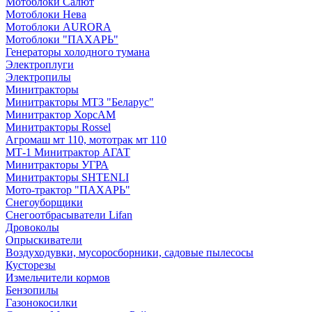
Мотоблоки Салют
Мотоблоки Нева
Мотоблоки AURORA
Мотоблоки "ПАХАРЬ"
Генераторы холодного тумана
Электроплуги
Электропилы
Минитракторы
Минитракторы МТЗ "Беларус"
Минитрактор ХорсАМ
Минитракторы Rossel
Агромаш мт 110, мототрак мт 110
МТ-1 Минитрактор АГАТ
Минитракторы УГРА
Минитракторы SHTENLI
Мото-трактор "ПАХАРЬ"
Снегоуборщики
Снегоотбрасыватели Lifan
Дровоколы
Опрыскиватели
Воздуходувки, мусоросборники, cадовые пылесосы
Кусторезы
Измельчители кормов
Бензопилы
Газонокосилки