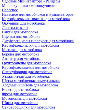
Садовые Минитрактора - Райдеры
Моноокучники / мотоокучники
Навесное
Навесное для мотоблоков и культиваторов
Картофелевыкапыватели для мотоблока
Окучники для мотоблока
Лопаты-отвалы
Плуги для мотоблока
Сцепки для мотоблока
Дифференциалы и полуоси для мотоблока
Картофелекопалки для мотоблока
Косилки для мотоблока
Борона для мотоблока
Адаптер для мотоблока
Грунтозацепы для мотоблока
Картофелесажалки для мотоблока
Снегоуборщик для мотоблока
Утяжелители для мотоблока
Щетка мотоблочная коммунальная
Ходоуменьшитель для мотоблока
Колеса для мотоблока
Фреза для мотоблока
Мотопомпа для мотоблока
Шины для мотоблока
Сеноворошилки для мотоблока