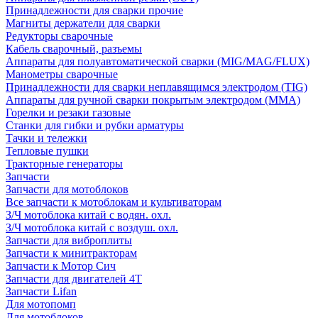
Принадлежности для сварки прочие
Магниты держатели для сварки
Редукторы сварочные
Кабель сварочный, разъемы
Аппараты для полуавтоматической сварки (MIG/MAG/FLUX)
Манометры сварочные
Принадлежности для сварки неплавящимся электродом (TIG)
Аппараты для ручной сварки покрытым электродом (MMA)
Горелки и резаки газовые
Станки для гибки и рубки арматуры
Тачки и тележки
Тепловые пушки
Тракторные генераторы
Запчасти
Запчасти для мотоблоков
Все запчасти к мотоблокам и культиваторам
З/Ч мотоблока китай с водян. охл.
З/Ч мотоблока китай с воздуш. охл.
Запчасти для виброплиты
Запчасти к минитракторам
Запчасти к Мотор Сич
Запчасти для двигателей 4Т
Запчасти Lifan
Для мотопомп
Для мотоблоков