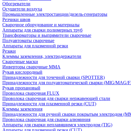
Обогреватели
Осушители воздуха
Промышленные электростанции/дизель-генераторы
Резчики швов
Сварочное оборудование и материалы
Аппараты для сварки полимерных труб
Трансформаторы и выпрямители сварочные
Полуавтоматы сварочные
Аппараты для плазменной резки
Резаки
Клеммы заземления, электродержатели
Сварочные маски
Инверторы сварочные ММА
Рукав кислородный
Принадлежности для точечной сварки (SPOTTER)
Принадлежности для полуавтоматической сварки (MIG/MAG/
Рукав пропановый
Проволока сварочная FLUX
Проволока сварочная для сварки нержавеющей стали
Принадлежности для плазменной резки (CUT)
Клеммы заземления
Принадлежности для ручной сварки покрытым электродом (M
Проволока сварочная для сварки алюминия
Аппараты для сварки неплавящимся электродом (TIG)
Аппараты для плазменной резки (CUT)