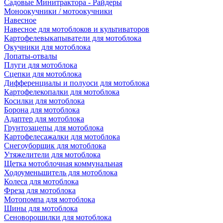
Садовые Минитрактора - Райдеры
Моноокучники / мотоокучники
Навесное
Навесное для мотоблоков и культиваторов
Картофелевыкапыватели для мотоблока
Окучники для мотоблока
Лопаты-отвалы
Плуги для мотоблока
Сцепки для мотоблока
Дифференциалы и полуоси для мотоблока
Картофелекопалки для мотоблока
Косилки для мотоблока
Борона для мотоблока
Адаптер для мотоблока
Грунтозацепы для мотоблока
Картофелесажалки для мотоблока
Снегоуборщик для мотоблока
Утяжелители для мотоблока
Щетка мотоблочная коммунальная
Ходоуменьшитель для мотоблока
Колеса для мотоблока
Фреза для мотоблока
Мотопомпа для мотоблока
Шины для мотоблока
Сеноворошилки для мотоблока