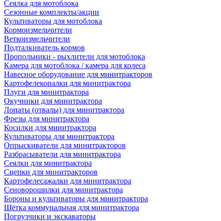
Сеялка для мотоблока
Сезонные комплекты/акции
Культиваторы для мотоблока
Кормоизмельчители
Веткоизмельчители
Подталкиватель кормов
Пропольники - рыхлители для мотоблока
Камера для мотоблока / камера для колеса
Навесное оборудование для минитракторов
Картофелекопалки для минитрактора
Плуги для минитрактора
Окучники для минитрактора
Лопаты (отвалы) для минитрактора
Фрезы для минитрактора
Косилки для минитрактора
Культиваторы для минитрактора
Опрыскиватели для минитракторов
Разбрасыватели для минитрактора
Сеялки для минитрактора
Сцепки для минитракторов
Картофелесажалки для минитрактора
Сеноворошилки для минитрактора
Бороны и культиваторы для минитрактора
Щётка коммунальная для минитрактора
Погрузчики и экскаваторы