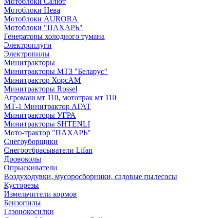
Мотоблоки Салют
Мотоблоки Нева
Мотоблоки AURORA
Мотоблоки "ПАХАРЬ"
Генераторы холодного тумана
Электроплуги
Электропилы
Минитракторы
Минитракторы МТЗ "Беларус"
Минитрактор ХорсАМ
Минитракторы Rossel
Агромаш мт 110, мототрак мт 110
МТ-1 Минитрактор АГАТ
Минитракторы УГРА
Минитракторы SHTENLI
Мото-трактор "ПАХАРЬ"
Снегоуборщики
Снегоотбрасыватели Lifan
Дровоколы
Опрыскиватели
Воздуходувки, мусоросборники, cадовые пылесосы
Кусторезы
Измельчители кормов
Бензопилы
Газонокосилки