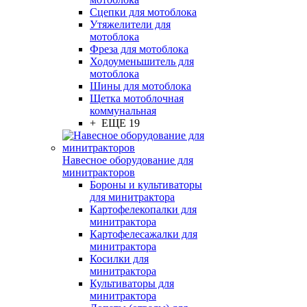
Сцепки для мотоблока
Утяжелители для
мотоблока
Фреза для мотоблока
Ходоуменьшитель для
мотоблока
Шины для мотоблока
Щетка мотоблочная
коммунальная
+ ЕЩЕ 19
Навесное оборудование для
минитракторов
Бороны и культиваторы
для минитрактора
Картофелекопалки для
минитрактора
Картофелесажалки для
минитрактора
Косилки для
минитрактора
Культиваторы для
минитрактора