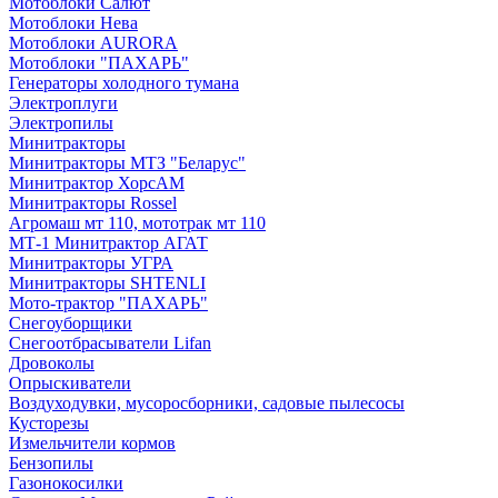
Мотоблоки Салют
Мотоблоки Нева
Мотоблоки AURORA
Мотоблоки "ПАХАРЬ"
Генераторы холодного тумана
Электроплуги
Электропилы
Минитракторы
Минитракторы МТЗ "Беларус"
Минитрактор ХорсАМ
Минитракторы Rossel
Агромаш мт 110, мототрак мт 110
МТ-1 Минитрактор АГАТ
Минитракторы УГРА
Минитракторы SHTENLI
Мото-трактор "ПАХАРЬ"
Снегоуборщики
Снегоотбрасыватели Lifan
Дровоколы
Опрыскиватели
Воздуходувки, мусоросборники, cадовые пылесосы
Кусторезы
Измельчители кормов
Бензопилы
Газонокосилки