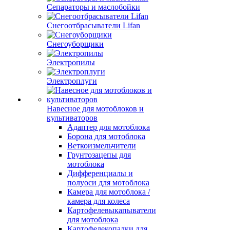
Сепараторы и маслобойки
Снегоотбрасыватели Lifan
Снегоуборщики
Электропилы
Электроплуги
Навесное для мотоблоков и
культиваторов
Адаптер для мотоблока
Борона для мотоблока
Веткоизмельчители
Грунтозацепы для
мотоблока
Дифференциалы и
полуоси для мотоблока
Камера для мотоблока /
камера для колеса
Картофелевыкапыватели
для мотоблока
Картофелекопалки для