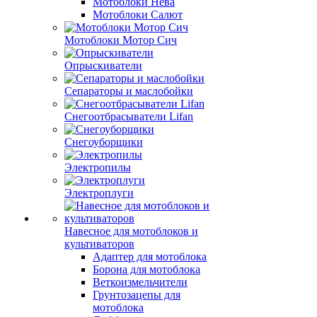
Мотоблоки Нева
Мотоблоки Салют
Мотоблоки Мотор Сич
Опрыскиватели
Сепараторы и маслобойки
Снегоотбрасыватели Lifan
Снегоуборщики
Электропилы
Электроплуги
Навесное для мотоблоков и
культиваторов
Адаптер для мотоблока
Борона для мотоблока
Веткоизмельчители
Грунтозацепы для
мотоблока