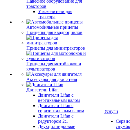
Навесное оборудование для
тракторов
Утяжелители для
трактора
Автомобильные прицепы
Прицепы для квадроциклов
Прицепы для минитракторов
Прицепы для мотоблоков и
культиваторов
Аксесуары для двигателя
Двигатели Lifan
Двигатели Lifan с
вертикальным валом
Двигатели Lifan с
горизонтальным валом
Услуги
Двигатели Lifan с
редуктором 2:1
Серви
Двухцилиндровые
служб