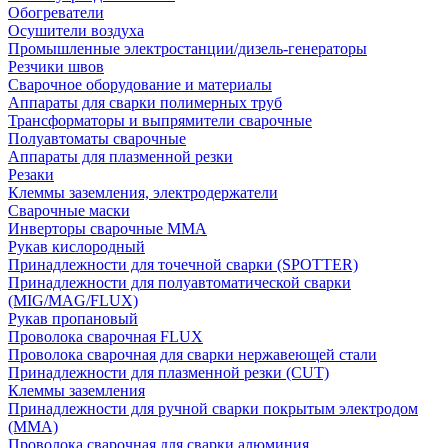
Обогреватели
Осушители воздуха
Промышленные электростанции/дизель-генераторы
Резчики швов
Сварочное оборудование и материалы
Аппараты для сварки полимерных труб
Трансформаторы и выпрямители сварочные
Полуавтоматы сварочные
Аппараты для плазменной резки
Резаки
Клеммы заземления, электродержатели
Сварочные маски
Инверторы сварочные ММА
Рукав кислородный
Принадлежности для точечной сварки (SPOTTER)
Принадлежности для полуавтоматической сварки
(MIG/MAG/FLUX)
Рукав пропановый
Проволока сварочная FLUX
Проволока сварочная для сварки нержавеющей стали
Принадлежности для плазменной резки (CUT)
Клеммы заземления
Принадлежности для ручной сварки покрытым электродом
(MMA)
Проволока сварочная для сварки алюминия