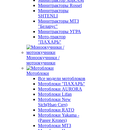
Минитрактор ХорсАМ
Минитракторы Rossel
Минитракторы
SHTENLI
Минитракторы МТЗ
"Беларус"
Минитракторы УГРА
Мото-трактор
"ПАХАРЬ"
Моноокучники /
мотоокучники
Мотоблоки
Все модели мотоблоков
Мотоблоки "ПАХАРЬ"
Мотоблоки AURORA
Мотоблоки Lifan
Мотоблоки New
Sich(Нью Сич)
Мотоблоки RATO
Мотоблоки Yakama -
(Ранее Krones)
Мотоблоки МТЗ