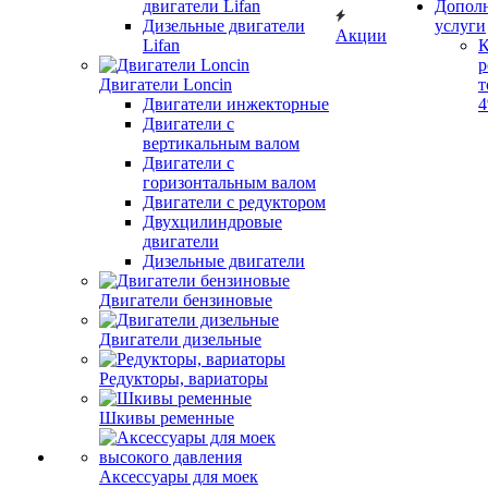
двигатели Lifan
Допол
Дизельные двигатели
услуги
Акции
Lifan
К
р
Двигатели Loncin
т
Двигатели инжекторные
Двигатели с
вертикальным валом
Двигатели с
горизонтальным валом
Двигатели с редуктором
Двухцилиндровые
двигатели
Дизельные двигатели
Двигатели бензиновые
Двигатели дизельные
Редукторы, вариаторы
Шкивы ременные
Аксессуары для моек