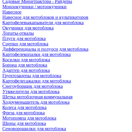
Садовые Минитрактора - Райдеры
Моноокучники / мотоокучники
Навесное
Навесное для мотоблоков и культиваторов
Картофелевыкапыватели для мотоблока
Окучники для мотоблока
Лопаты-отвалы
Плуги для мотоблока
Сцепки для мотоблока
Дифференциалы и полуоси для мотоблока
Картофелекопалки для мотоблока
Косилки для мотоблока
Борона для мотоблока
Адаптер для мотоблока
Грунтозацепы для мотоблока
Картофелесажалки для мотоблока
Снегоуборщик для мотоблока
Утяжелители для мотоблока
Щетка мотоблочная коммунальная
Ходоуменьшитель для мотоблока
Колеса для мотоблока
Фреза для мотоблока
Мотопомпа для мотоблока
Шины для мотоблока
Сеноворошилки для мотоблока