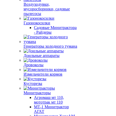
Воздуходувки,
мусоросборники, cадовые
пылесосы
Газонокосилки
Садовые Минитрактора
- Райдеры
Генераторы холодного тумана
Доильные аппараты
Дровоколы
Измельчители кормов
Кусторезы
Минитракторы
Агромаш мт 110,
мототрак мт 110
МТ-1 Минитрактор
АГАТ