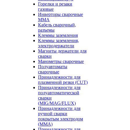
Горелки и резаки
газовые
Инверторы сварочные
ММА
Кабель сварочный,
разъемы
Клеммы заземления
Клеммы заземления,
электродержатели
Магниты держатели для
сварки
Манометры сварочные
Полуавтоматы
сварочные
Принадлежности для
плазменной резки (CUT)
Принадлежности для
полуавтоматической
сварки
(MIG/MAG/FLUX)
Принадлежности для
ручной сварки
покрытым электродом
(MMA)
Принадлежности для