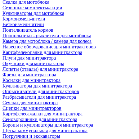
Сеялка для мотоблока
Сезонные комплекты/акции
Культиваторы для мотоблока
Кормоизмельчители
Веткоизмельчители
Подталкиватель кормов
Пропольники - рыхлители для мотоблока
Камера для мотоблока / камера для колеса
Навесное оборудование для минитракторов
Картофелекопалки для минитрактора
Плуги для минитрактора
Окучники для минитрактора
Лопаты (отвалы) для минитрактора
Фрезы для минитрактора
Косилки для минитрактора
Культиваторы для минитрактора
Опрыскиватели для минитракторов
Разбрасыватели для минитрактора
Сеялки для минитрактора
Сцепки для минитракторов
Картофелесажалки для минитрактора
Сеноворошилки для минитрактора
Бороны и культиваторы для минитрактора
Щётка коммунальная для минитрактора
Погрузчики и экскаваторы