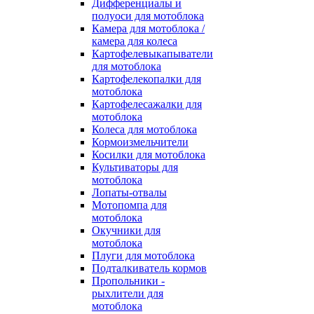
Дифференциалы и
полуоси для мотоблока
Камера для мотоблока /
камера для колеса
Картофелевыкапыватели
для мотоблока
Картофелекопалки для
мотоблока
Картофелесажалки для
мотоблока
Колеса для мотоблока
Кормоизмельчители
Косилки для мотоблока
Культиваторы для
мотоблока
Лопаты-отвалы
Мотопомпа для
мотоблока
Окучники для
мотоблока
Плуги для мотоблока
Подталкиватель кормов
Пропольники -
рыхлители для
мотоблока