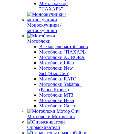
Мото-трактор
"ПАХАРЬ"
Моноокучники /
мотоокучники
Мотоблоки
Все модели мотоблоков
Мотоблоки "ПАХАРЬ"
Мотоблоки AURORA
Мотоблоки Lifan
Мотоблоки New
Sich(Нью Сич)
Мотоблоки RATO
Мотоблоки Yakama -
(Ранее Krones)
Мотоблоки МТЗ
Мотоблоки Нева
Мотоблоки Салют
Мотоблоки Мотор Сич
Опрыскиватели