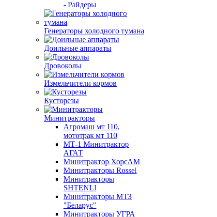
- Райдеры
Генераторы холодного тумана
Доильные аппараты
Дровоколы
Измельчители кормов
Кусторезы
Минитракторы
Агромаш мт 110,
мототрак мт 110
МТ-1 Минитрактор
АГАТ
Минитрактор ХорсАМ
Минитракторы Rossel
Минитракторы
SHTENLI
Минитракторы МТЗ
"Беларус"
Минитракторы УГРА