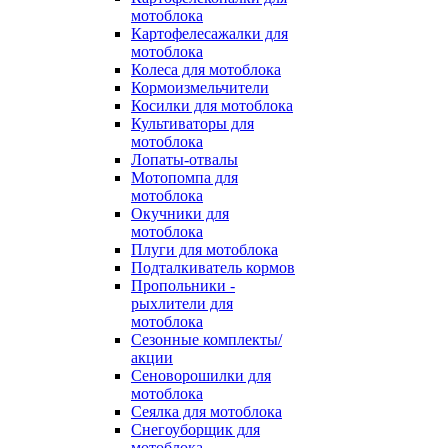
мотоблока
Картофелесажалки для
мотоблока
Колеса для мотоблока
Кормоизмельчители
Косилки для мотоблока
Культиваторы для
мотоблока
Лопаты-отвалы
Мотопомпа для
мотоблока
Окучники для
мотоблока
Плуги для мотоблока
Подталкиватель кормов
Пропольники -
рыхлители для
мотоблока
Сезонные комплекты/
акции
Сеноворошилки для
мотоблока
Сеялка для мотоблока
Снегоуборщик для
мотоблока