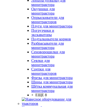
Лопаты (отвалы) для
минитрактора
Окучники для
минитрактора
Опрыскиватели для
минитракторов
Плуги для минитрактора
Погрузчики и
экскаваторы
Подталкиватели кормов
Разбрасыватели для
минитрактора
Сеноворошилки для
минитрактора
Сеялки для
минитрактора
Сцепки для
минитракторов
Фрезы для минитрактора
Шины для минитрактора
Щётка коммунальная для
минитрактора
+ ЕЩЕ 8