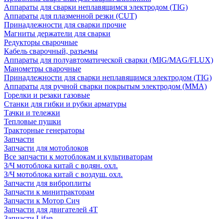
Аппараты для сварки неплавящимся электродом (TIG)
Аппараты для плазменной резки (CUT)
Принадлежности для сварки прочие
Магниты держатели для сварки
Редукторы сварочные
Кабель сварочный, разъемы
Аппараты для полуавтоматической сварки (MIG/MAG/FLUX)
Манометры сварочные
Принадлежности для сварки неплавящимся электродом (TIG)
Аппараты для ручной сварки покрытым электродом (MMA)
Горелки и резаки газовые
Станки для гибки и рубки арматуры
Тачки и тележки
Тепловые пушки
Тракторные генераторы
Запчасти
Запчасти для мотоблоков
Все запчасти к мотоблокам и культиваторам
З/Ч мотоблока китай с водян. охл.
З/Ч мотоблока китай с воздуш. охл.
Запчасти для виброплиты
Запчасти к минитракторам
Запчасти к Мотор Сич
Запчасти для двигателей 4Т
Запчасти Lifan