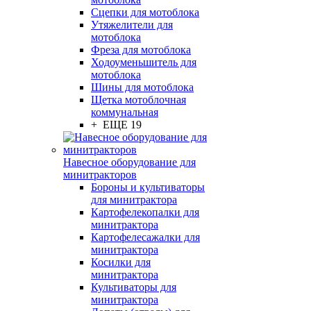
Сцепки для мотоблока
Утяжелители для
мотоблока
Фреза для мотоблока
Ходоуменьшитель для
мотоблока
Шины для мотоблока
Щетка мотоблочная
коммунальная
+ ЕЩЕ 19
Навесное оборудование для
минитракторов
Бороны и культиваторы
для минитрактора
Картофелекопалки для
минитрактора
Картофелесажалки для
минитрактора
Косилки для
минитрактора
Культиваторы для
минитрактора