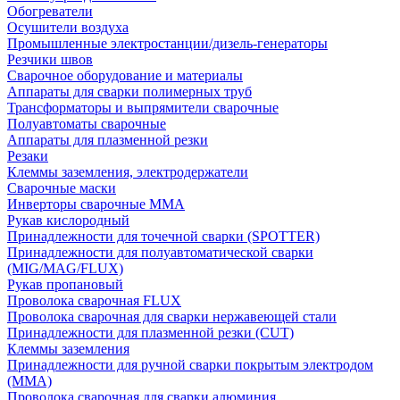
Обогреватели
Осушители воздуха
Промышленные электростанции/дизель-генераторы
Резчики швов
Сварочное оборудование и материалы
Аппараты для сварки полимерных труб
Трансформаторы и выпрямители сварочные
Полуавтоматы сварочные
Аппараты для плазменной резки
Резаки
Клеммы заземления, электродержатели
Сварочные маски
Инверторы сварочные ММА
Рукав кислородный
Принадлежности для точечной сварки (SPOTTER)
Принадлежности для полуавтоматической сварки
(MIG/MAG/FLUX)
Рукав пропановый
Проволока сварочная FLUX
Проволока сварочная для сварки нержавеющей стали
Принадлежности для плазменной резки (CUT)
Клеммы заземления
Принадлежности для ручной сварки покрытым электродом
(MMA)
Проволока сварочная для сварки алюминия