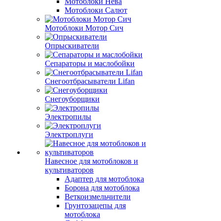
Мотоблоки Нева
Мотоблоки Салют
Мотоблоки Мотор Сич
Опрыскиватели
Сепараторы и маслобойки
Снегоотбрасыватели Lifan
Снегоуборщики
Электропилы
Электроплуги
Навесное для мотоблоков и
культиваторов
Адаптер для мотоблока
Борона для мотоблока
Веткоизмельчители
Грунтозацепы для
мотоблока