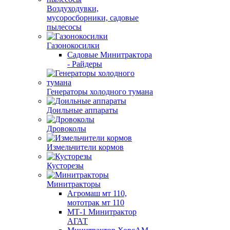
Воздуходувки,
мусоросборники, cадовые
пылесосы
Газонокосилки
Садовые Минитрактора
- Райдеры
Генераторы холодного тумана
Доильные аппараты
Дровоколы
Измельчители кормов
Кусторезы
Минитракторы
Агромаш мт 110,
мототрак мт 110
МТ-1 Минитрактор
АГАТ