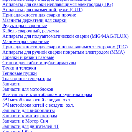
Аппараты для сварки неплавящимся электродом (TIG)
Аппараты для плазменной резки (CUT)
Принадлежности для сварки прочие
Магниты держатели для сварки
Редукторы сварочные
Кабель сварочный, разъемы
Аппараты для полуавтоматической сварки (MIG/MAG/FLUX)
Манометры сварочные
Принадлежности для сварки неплавящимся электродом (TIG)
Аппараты для ручной сварки покрытым электродом (MMA)
Горелки и резаки газовые
Станки для гибки и рубки арматуры
Тачки и тележки
Тепловые пушки
Тракторные генераторы
Запчасти
Запчасти для мотоблоков
Все запчасти к мотоблокам и культиваторам
З/Ч мотоблока китай с водян. охл.
З/Ч мотоблока китай с воздуш. охл.
Запчасти для виброплиты
Запчасти к минитракторам
Запчасти к Мотор Сич
Запчасти для двигателей 4Т
Запчасти Lifan