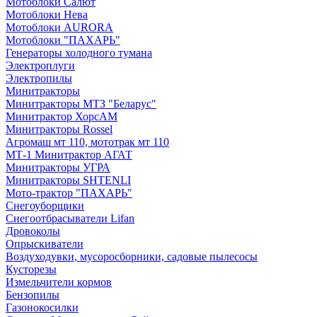
Мотоблоки Салют
Мотоблоки Нева
Мотоблоки AURORA
Мотоблоки "ПАХАРЬ"
Генераторы холодного тумана
Электроплуги
Электропилы
Минитракторы
Минитракторы МТЗ "Беларус"
Минитрактор ХорсАМ
Минитракторы Rossel
Агромаш мт 110, мототрак мт 110
МТ-1 Минитрактор АГАТ
Минитракторы УГРА
Минитракторы SHTENLI
Мото-трактор "ПАХАРЬ"
Снегоуборщики
Снегоотбрасыватели Lifan
Дровоколы
Опрыскиватели
Воздуходувки, мусоросборники, cадовые пылесосы
Кусторезы
Измельчители кормов
Бензопилы
Газонокосилки