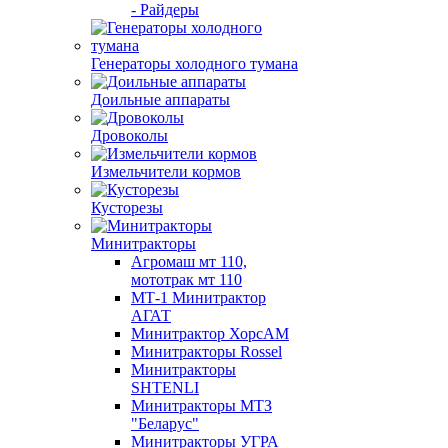
- Райдеры
Генераторы холодного тумана
Доильные аппараты
Дровоколы
Измельчители кормов
Кусторезы
Минитракторы
Агромаш мт 110,
мототрак мт 110
МТ-1 Минитрактор
АГАТ
Минитрактор ХорсАМ
Минитракторы Rossel
Минитракторы
SHTENLI
Минитракторы МТЗ
"Беларус"
Минитракторы УГРА