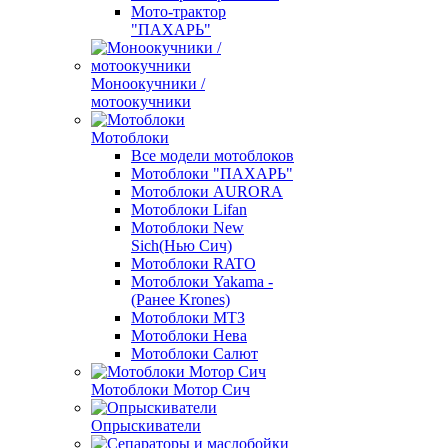
Мото-трактор
"ПАХАРЬ"
Моноокучники /
мотоокучники
Мотоблоки
Все модели мотоблоков
Мотоблоки "ПАХАРЬ"
Мотоблоки AURORA
Мотоблоки Lifan
Мотоблоки New
Sich(Нью Сич)
Мотоблоки RATO
Мотоблоки Yakama -
(Ранее Krones)
Мотоблоки МТЗ
Мотоблоки Нева
Мотоблоки Салют
Мотоблоки Мотор Сич
Опрыскиватели