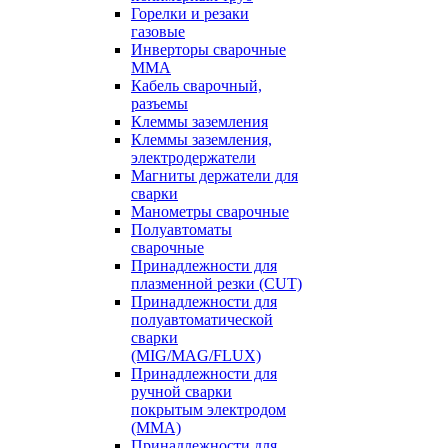
Горелки и резаки
газовые
Инверторы сварочные
ММА
Кабель сварочный,
разъемы
Клеммы заземления
Клеммы заземления,
электродержатели
Магниты держатели для
сварки
Манометры сварочные
Полуавтоматы
сварочные
Принадлежности для
плазменной резки (CUT)
Принадлежности для
полуавтоматической
сварки
(MIG/MAG/FLUX)
Принадлежности для
ручной сварки
покрытым электродом
(MMA)
Принадлежности для