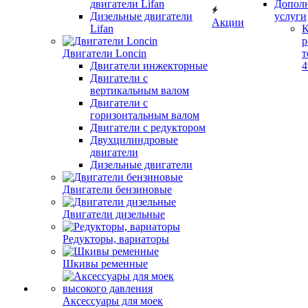
двигатели Lifan
Допол
Дизельные двигатели
услуги
Акции
Lifan
К
р
Двигатели Loncin
т
Двигатели инжекторные
Двигатели с
вертикальным валом
Двигатели с
горизонтальным валом
Двигатели с редуктором
Двухцилиндровые
двигатели
Дизельные двигатели
Двигатели бензиновые
Двигатели дизельные
Редукторы, вариаторы
Шкивы ременные
Аксессуары для моек