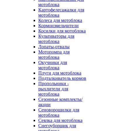
мотоблока
Картофелесажалки для
мотоблока
Колеса для мотоблока
Кормоизмельчители
Косилки для мотоблока
Культиваторы для
мотоблока
Лопаты-отвалы
Мотопомпа для
мотоблока
Окучники для
мотоблока
Плуги для мотоблока
Подталкиватель кормов
Пропольники -
рыхлители для
мотоблока
Сезонные комплекты/
акции
Сеноворошилки для
мотоблока
Сеялка для мотоблока
Снегоуборщик для
мотоблока