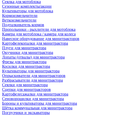
Сеялка для мотоблока
Сезонные комплекты/акции
Культиваторы для мотоблока
Кормоизмельчители
Веткоизмельчители
Подталкиватель кормов
Пропольники - рыхлители для мотоблока
Камера для мотоблока / камера для колеса
Навесное оборудование для минитракторов
Картофелекопалки для минитрактора
Плуги для минитрактора
Окучники для минитрактора
Лопаты (отвалы) для минитрактора
Фрезы для минитрактора
Косилки для минитрактора
Культиваторы для минитрактора
Опрыскиватели для минитракторов
Разбрасыватели для минитрактора
Сеялки для минитрактора
Сцепки для минитракторов
Картофелесажалки для минитрактора
Сеноворошилки для минитрактора
Бороны и культиваторы для минитрактора
Щётка коммунальная для минитрактора
Погрузчики и экскаваторы