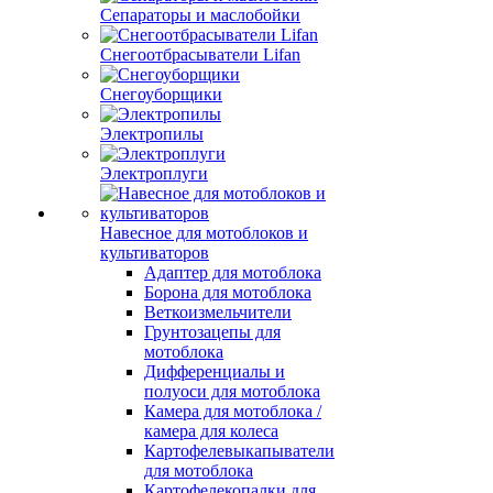
Сепараторы и маслобойки
Снегоотбрасыватели Lifan
Снегоуборщики
Электропилы
Электроплуги
Навесное для мотоблоков и
культиваторов
Адаптер для мотоблока
Борона для мотоблока
Веткоизмельчители
Грунтозацепы для
мотоблока
Дифференциалы и
полуоси для мотоблока
Камера для мотоблока /
камера для колеса
Картофелевыкапыватели
для мотоблока
Картофелекопалки для