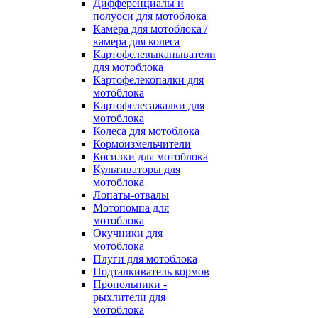
Дифференциалы и
полуоси для мотоблока
Камера для мотоблока /
камера для колеса
Картофелевыкапыватели
для мотоблока
Картофелекопалки для
мотоблока
Картофелесажалки для
мотоблока
Колеса для мотоблока
Кормоизмельчители
Косилки для мотоблока
Культиваторы для
мотоблока
Лопаты-отвалы
Мотопомпа для
мотоблока
Окучники для
мотоблока
Плуги для мотоблока
Подталкиватель кормов
Пропольники -
рыхлители для
мотоблока