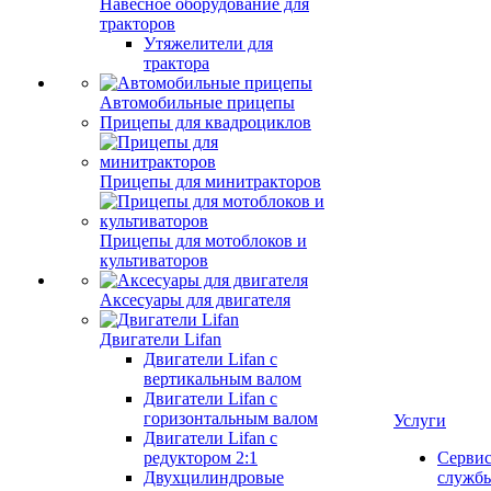
Навесное оборудование для
тракторов
Утяжелители для
трактора
Автомобильные прицепы
Прицепы для квадроциклов
Прицепы для минитракторов
Прицепы для мотоблоков и
культиваторов
Аксесуары для двигателя
Двигатели Lifan
Двигатели Lifan с
вертикальным валом
Двигатели Lifan с
горизонтальным валом
Услуги
Двигатели Lifan с
редуктором 2:1
Серви
Двухцилиндровые
служб