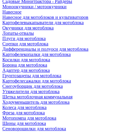
Садовые Минитрактора - Райдеры
Моноокучники / мотоокучники
Навесное
Навесное для мотоблоков и культиваторов
Картофелевыкапыватели для мотоблока
Окучники для мотоблока
Лопаты-отвалы
Плуги для мотоблока
Сцепки для мотоблока
Дифференциалы и полуоси для мотоблока
Картофелекопалки для мотоблока
Косилки для мотоблока
Борона для мотоблока
Адаптер для мотоблока
Грунтозацепы для мотоблока
Картофелесажалки для мотоблока
Снегоуборщик для мотоблока
Утяжелители для мотоблока
Щетка мотоблочная коммунальная
Ходоуменьшитель для мотоблока
Колеса для мотоблока
Фреза для мотоблока
Мотопомпа для мотоблока
Шины для мотоблока
Сеноворошилки для мотоблока