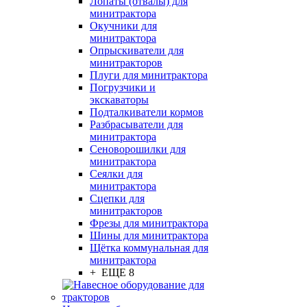
Лопаты (отвалы) для
минитрактора
Окучники для
минитрактора
Опрыскиватели для
минитракторов
Плуги для минитрактора
Погрузчики и
экскаваторы
Подталкиватели кормов
Разбрасыватели для
минитрактора
Сеноворошилки для
минитрактора
Сеялки для
минитрактора
Сцепки для
минитракторов
Фрезы для минитрактора
Шины для минитрактора
Щётка коммунальная для
минитрактора
+ ЕЩЕ 8