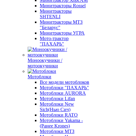
Минитрактор ХорсАМ
Минитракторы Rossel
Минитракторы
SHTENLI
Минитракторы МТЗ
"Беларус"
Минитракторы УГРА
Мото-трактор
"ПАХАРЬ"
Моноокучники /
мотоокучники
Мотоблоки
Все модели мотоблоков
Мотоблоки "ПАХАРЬ"
Мотоблоки AURORA
Мотоблоки Lifan
Мотоблоки New
Sich(Нью Сич)
Мотоблоки RATO
Мотоблоки Yakama -
(Ранее Krones)
Мотоблоки МТЗ