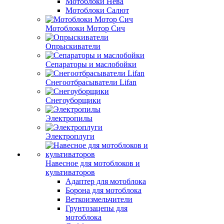
Мотоблоки Нева
Мотоблоки Салют
Мотоблоки Мотор Сич
Опрыскиватели
Сепараторы и маслобойки
Снегоотбрасыватели Lifan
Снегоуборщики
Электропилы
Электроплуги
Навесное для мотоблоков и
культиваторов
Адаптер для мотоблока
Борона для мотоблока
Веткоизмельчители
Грунтозацепы для
мотоблока