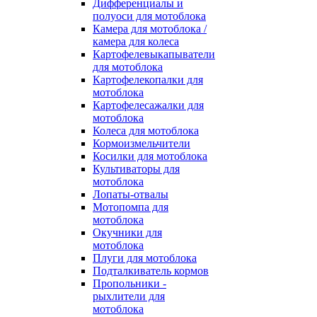
Дифференциалы и
полуоси для мотоблока
Камера для мотоблока /
камера для колеса
Картофелевыкапыватели
для мотоблока
Картофелекопалки для
мотоблока
Картофелесажалки для
мотоблока
Колеса для мотоблока
Кормоизмельчители
Косилки для мотоблока
Культиваторы для
мотоблока
Лопаты-отвалы
Мотопомпа для
мотоблока
Окучники для
мотоблока
Плуги для мотоблока
Подталкиватель кормов
Пропольники -
рыхлители для
мотоблока