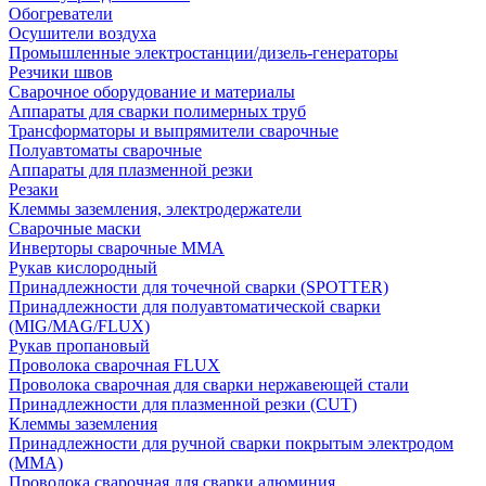
Обогреватели
Осушители воздуха
Промышленные электростанции/дизель-генераторы
Резчики швов
Сварочное оборудование и материалы
Аппараты для сварки полимерных труб
Трансформаторы и выпрямители сварочные
Полуавтоматы сварочные
Аппараты для плазменной резки
Резаки
Клеммы заземления, электродержатели
Сварочные маски
Инверторы сварочные ММА
Рукав кислородный
Принадлежности для точечной сварки (SPOTTER)
Принадлежности для полуавтоматической сварки
(MIG/MAG/FLUX)
Рукав пропановый
Проволока сварочная FLUX
Проволока сварочная для сварки нержавеющей стали
Принадлежности для плазменной резки (CUT)
Клеммы заземления
Принадлежности для ручной сварки покрытым электродом
(MMA)
Проволока сварочная для сварки алюминия