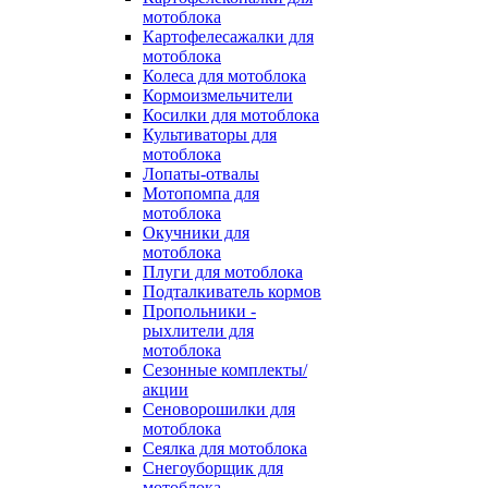
мотоблока
Картофелесажалки для
мотоблока
Колеса для мотоблока
Кормоизмельчители
Косилки для мотоблока
Культиваторы для
мотоблока
Лопаты-отвалы
Мотопомпа для
мотоблока
Окучники для
мотоблока
Плуги для мотоблока
Подталкиватель кормов
Пропольники -
рыхлители для
мотоблока
Сезонные комплекты/
акции
Сеноворошилки для
мотоблока
Сеялка для мотоблока
Снегоуборщик для
мотоблока