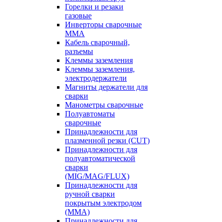
Горелки и резаки
газовые
Инверторы сварочные
ММА
Кабель сварочный,
разъемы
Клеммы заземления
Клеммы заземления,
электродержатели
Магниты держатели для
сварки
Манометры сварочные
Полуавтоматы
сварочные
Принадлежности для
плазменной резки (CUT)
Принадлежности для
полуавтоматической
сварки
(MIG/MAG/FLUX)
Принадлежности для
ручной сварки
покрытым электродом
(MMA)
Принадлежности для