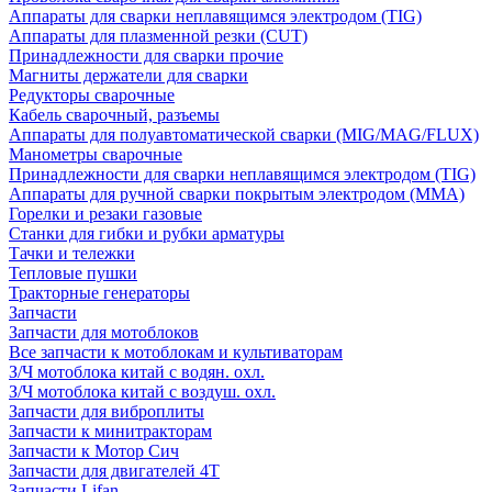
Аппараты для сварки неплавящимся электродом (TIG)
Аппараты для плазменной резки (CUT)
Принадлежности для сварки прочие
Магниты держатели для сварки
Редукторы сварочные
Кабель сварочный, разъемы
Аппараты для полуавтоматической сварки (MIG/MAG/FLUX)
Манометры сварочные
Принадлежности для сварки неплавящимся электродом (TIG)
Аппараты для ручной сварки покрытым электродом (MMA)
Горелки и резаки газовые
Станки для гибки и рубки арматуры
Тачки и тележки
Тепловые пушки
Тракторные генераторы
Запчасти
Запчасти для мотоблоков
Все запчасти к мотоблокам и культиваторам
З/Ч мотоблока китай с водян. охл.
З/Ч мотоблока китай с воздуш. охл.
Запчасти для виброплиты
Запчасти к минитракторам
Запчасти к Мотор Сич
Запчасти для двигателей 4Т
Запчасти Lifan