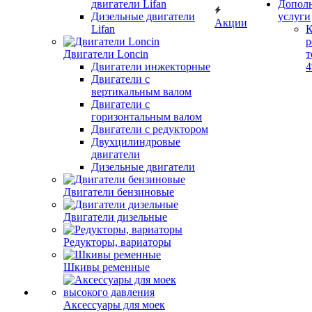
двигатели Lifan
Допол
Дизельные двигатели
услуги
Акции
Lifan
К
р
Двигатели Loncin
т
Двигатели инжекторные
Двигатели с
вертикальным валом
Двигатели с
горизонтальным валом
Двигатели с редуктором
Двухцилиндровые
двигатели
Дизельные двигатели
Двигатели бензиновые
Двигатели дизельные
Редукторы, вариаторы
Шкивы ременные
Аксессуары для моек