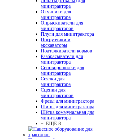
Лопаты (отвалы) для
минитрактора
Окучники для
минитрактора
Опрыскиватели для
минитракторов
Плуги для минитрактора
Погрузчики и
экскаваторы
Подталкиватели кормов
Разбрасыватели для
минитрактора
Сеноворошилки для
минитрактора
Сеялки для
минитрактора
Сцепки для
минитракторов
Фрезы для минитрактора
Шины для минитрактора
Щётка коммунальная для
минитрактора
+ ЕЩЕ 8