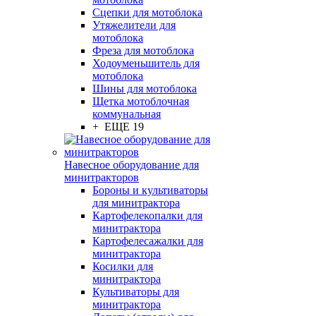
Сцепки для мотоблока
Утяжелители для
мотоблока
Фреза для мотоблока
Ходоуменьшитель для
мотоблока
Шины для мотоблока
Щетка мотоблочная
коммунальная
+ ЕЩЕ 19
Навесное оборудование для
минитракторов
Бороны и культиваторы
для минитрактора
Картофелекопалки для
минитрактора
Картофелесажалки для
минитрактора
Косилки для
минитрактора
Культиваторы для
минитрактора