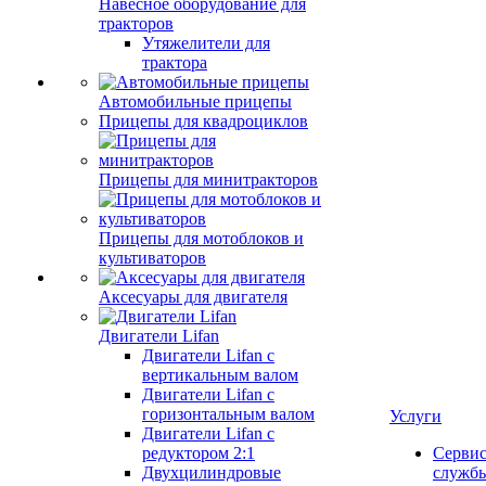
Навесное оборудование для
тракторов
Утяжелители для
трактора
Автомобильные прицепы
Прицепы для квадроциклов
Прицепы для минитракторов
Прицепы для мотоблоков и
культиваторов
Аксесуары для двигателя
Двигатели Lifan
Двигатели Lifan с
вертикальным валом
Двигатели Lifan с
горизонтальным валом
Услуги
Двигатели Lifan с
редуктором 2:1
Серви
Двухцилиндровые
служб