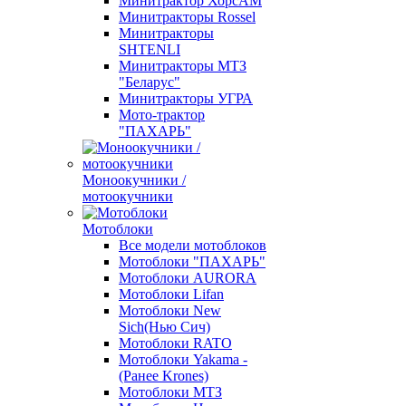
Минитрактор ХорсАМ
Минитракторы Rossel
Минитракторы
SHTENLI
Минитракторы МТЗ
"Беларус"
Минитракторы УГРА
Мото-трактор
"ПАХАРЬ"
Моноокучники /
мотоокучники
Мотоблоки
Все модели мотоблоков
Мотоблоки "ПАХАРЬ"
Мотоблоки AURORA
Мотоблоки Lifan
Мотоблоки New
Sich(Нью Сич)
Мотоблоки RATO
Мотоблоки Yakama -
(Ранее Krones)
Мотоблоки МТЗ