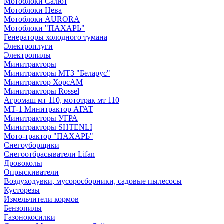
Мотоблоки Салют
Мотоблоки Нева
Мотоблоки AURORA
Мотоблоки "ПАХАРЬ"
Генераторы холодного тумана
Электроплуги
Электропилы
Минитракторы
Минитракторы МТЗ "Беларус"
Минитрактор ХорсАМ
Минитракторы Rossel
Агромаш мт 110, мототрак мт 110
МТ-1 Минитрактор АГАТ
Минитракторы УГРА
Минитракторы SHTENLI
Мото-трактор "ПАХАРЬ"
Снегоуборщики
Снегоотбрасыватели Lifan
Дровоколы
Опрыскиватели
Воздуходувки, мусоросборники, cадовые пылесосы
Кусторезы
Измельчители кормов
Бензопилы
Газонокосилки