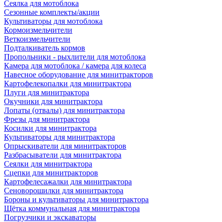
Сеялка для мотоблока
Сезонные комплекты/акции
Культиваторы для мотоблока
Кормоизмельчители
Веткоизмельчители
Подталкиватель кормов
Пропольники - рыхлители для мотоблока
Камера для мотоблока / камера для колеса
Навесное оборудование для минитракторов
Картофелекопалки для минитрактора
Плуги для минитрактора
Окучники для минитрактора
Лопаты (отвалы) для минитрактора
Фрезы для минитрактора
Косилки для минитрактора
Культиваторы для минитрактора
Опрыскиватели для минитракторов
Разбрасыватели для минитрактора
Сеялки для минитрактора
Сцепки для минитракторов
Картофелесажалки для минитрактора
Сеноворошилки для минитрактора
Бороны и культиваторы для минитрактора
Щётка коммунальная для минитрактора
Погрузчики и экскаваторы