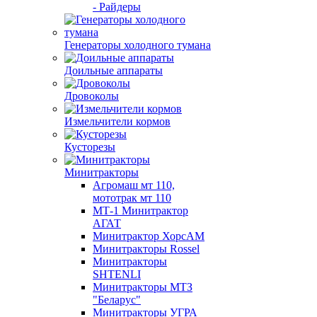
- Райдеры
Генераторы холодного тумана
Доильные аппараты
Дровоколы
Измельчители кормов
Кусторезы
Минитракторы
Агромаш мт 110,
мототрак мт 110
МТ-1 Минитрактор
АГАТ
Минитрактор ХорсАМ
Минитракторы Rossel
Минитракторы
SHTENLI
Минитракторы МТЗ
"Беларус"
Минитракторы УГРА