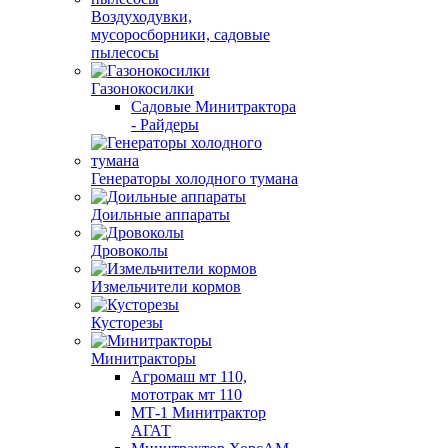
Воздуходувки,
мусоросборники, cадовые
пылесосы
Газонокосилки
Садовые Минитрактора
- Райдеры
Генераторы холодного тумана
Доильные аппараты
Дровоколы
Измельчители кормов
Кусторезы
Минитракторы
Агромаш мт 110,
мототрак мт 110
МТ-1 Минитрактор
АГАТ