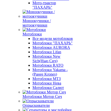
Мото-трактор
"ПАХАРЬ"
Моноокучники /
мотоокучники
Мотоблоки
Все модели мотоблоков
Мотоблоки "ПАХАРЬ"
Мотоблоки AURORA
Мотоблоки Lifan
Мотоблоки New
Sich(Нью Сич)
Мотоблоки RATO
Мотоблоки Yakama -
(Ранее Krones)
Мотоблоки МТЗ
Мотоблоки Нева
Мотоблоки Салют
Мотоблоки Мотор Сич
Опрыскиватели