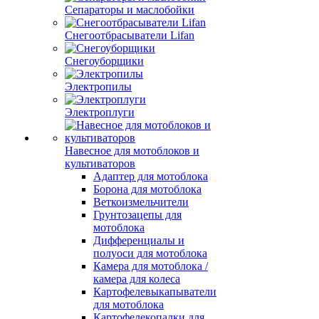
Сепараторы и маслобойки
Снегоотбрасыватели Lifan
Снегоуборщики
Электропилы
Электроплуги
Навесное для мотоблоков и
культиваторов
Адаптер для мотоблока
Борона для мотоблока
Веткоизмельчители
Грунтозацепы для
мотоблока
Дифференциалы и
полуоси для мотоблока
Камера для мотоблока /
камера для колеса
Картофелевыкапыватели
для мотоблока
Картофелекопалки для