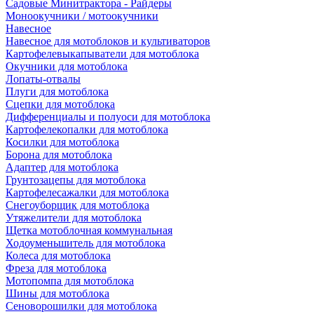
Садовые Минитрактора - Райдеры
Моноокучники / мотоокучники
Навесное
Навесное для мотоблоков и культиваторов
Картофелевыкапыватели для мотоблока
Окучники для мотоблока
Лопаты-отвалы
Плуги для мотоблока
Сцепки для мотоблока
Дифференциалы и полуоси для мотоблока
Картофелекопалки для мотоблока
Косилки для мотоблока
Борона для мотоблока
Адаптер для мотоблока
Грунтозацепы для мотоблока
Картофелесажалки для мотоблока
Снегоуборщик для мотоблока
Утяжелители для мотоблока
Щетка мотоблочная коммунальная
Ходоуменьшитель для мотоблока
Колеса для мотоблока
Фреза для мотоблока
Мотопомпа для мотоблока
Шины для мотоблока
Сеноворошилки для мотоблока