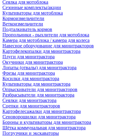
Сеялка для мотоблока
Сезонные комплекты/акции
Культиваторы для мотоблока
Кормоизмельчители
Веткоизмельчители
Подталкиватель кормов
Пропольники - рыхлители для мотоблока
Камера для мотоблока / камера для колеса
Навесное оборудование для минитракторов
Картофелекопалки для минитрактора
Плуги для минитрактора
Окучники для минитрактора
Лопаты (отвалы) для минитрактора
Фрезы для минитрактора
Косилки для минитрактора
Культиваторы для минитрактора
Опрыскиватели для минитракторов
Разбрасыватели для минитрактора
Сеялки для минитрактора
Сцепки для минитракторов
Картофелесажалки для минитрактора
Сеноворошилки для минитрактора
Бороны и культиваторы для минитрактора
Щётка коммунальная для минитрактора
Погрузчики и экскаваторы