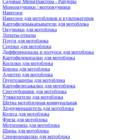
Садовые Минитрактора - Райдеры
Моноокучники / мотоокучники
Навесное
Навесное для мотоблоков и культиваторов
Картофелевыкапыватели для мотоблока
Окучники для мотоблока
Лопаты-отвалы
Плуги для мотоблока
Сцепки для мотоблока
Дифференциалы и полуоси для мотоблока
Картофелекопалки для мотоблока
Косилки для мотоблока
Борона для мотоблока
Адаптер для мотоблока
Грунтозацепы для мотоблока
Картофелесажалки для мотоблока
Снегоуборщик для мотоблока
Утяжелители для мотоблока
Щетка мотоблочная коммунальная
Ходоуменьшитель для мотоблока
Колеса для мотоблока
Фреза для мотоблока
Мотопомпа для мотоблока
Шины для мотоблока
Сеноворошилки для мотоблока