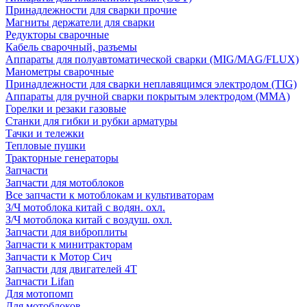
Принадлежности для сварки прочие
Магниты держатели для сварки
Редукторы сварочные
Кабель сварочный, разъемы
Аппараты для полуавтоматической сварки (MIG/MAG/FLUX)
Манометры сварочные
Принадлежности для сварки неплавящимся электродом (TIG)
Аппараты для ручной сварки покрытым электродом (MMA)
Горелки и резаки газовые
Станки для гибки и рубки арматуры
Тачки и тележки
Тепловые пушки
Тракторные генераторы
Запчасти
Запчасти для мотоблоков
Все запчасти к мотоблокам и культиваторам
З/Ч мотоблока китай с водян. охл.
З/Ч мотоблока китай с воздуш. охл.
Запчасти для виброплиты
Запчасти к минитракторам
Запчасти к Мотор Сич
Запчасти для двигателей 4Т
Запчасти Lifan
Для мотопомп
Для мотоблоков