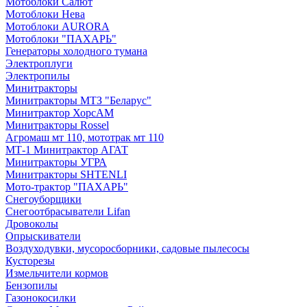
Мотоблоки Салют
Мотоблоки Нева
Мотоблоки AURORA
Мотоблоки "ПАХАРЬ"
Генераторы холодного тумана
Электроплуги
Электропилы
Минитракторы
Минитракторы МТЗ "Беларус"
Минитрактор ХорсАМ
Минитракторы Rossel
Агромаш мт 110, мототрак мт 110
МТ-1 Минитрактор АГАТ
Минитракторы УГРА
Минитракторы SHTENLI
Мото-трактор "ПАХАРЬ"
Снегоуборщики
Снегоотбрасыватели Lifan
Дровоколы
Опрыскиватели
Воздуходувки, мусоросборники, cадовые пылесосы
Кусторезы
Измельчители кормов
Бензопилы
Газонокосилки