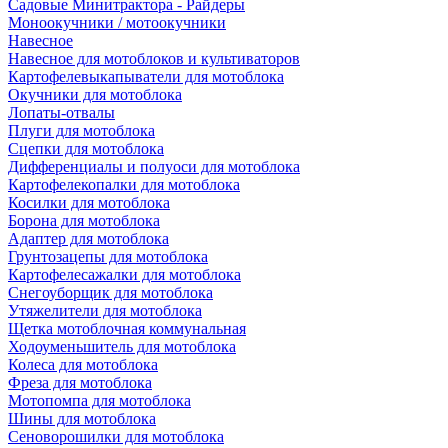
Садовые Минитрактора - Райдеры
Моноокучники / мотоокучники
Навесное
Навесное для мотоблоков и культиваторов
Картофелевыкапыватели для мотоблока
Окучники для мотоблока
Лопаты-отвалы
Плуги для мотоблока
Сцепки для мотоблока
Дифференциалы и полуоси для мотоблока
Картофелекопалки для мотоблока
Косилки для мотоблока
Борона для мотоблока
Адаптер для мотоблока
Грунтозацепы для мотоблока
Картофелесажалки для мотоблока
Снегоуборщик для мотоблока
Утяжелители для мотоблока
Щетка мотоблочная коммунальная
Ходоуменьшитель для мотоблока
Колеса для мотоблока
Фреза для мотоблока
Мотопомпа для мотоблока
Шины для мотоблока
Сеноворошилки для мотоблока