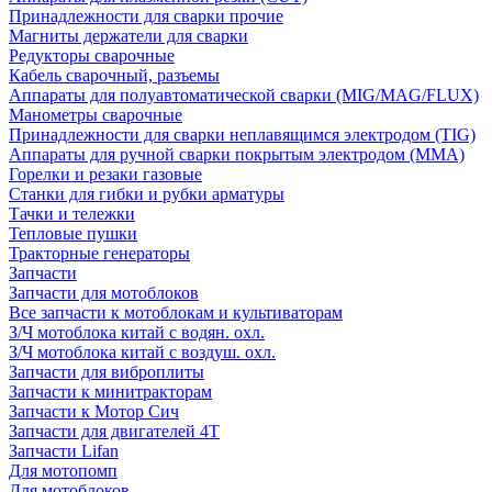
Принадлежности для сварки прочие
Магниты держатели для сварки
Редукторы сварочные
Кабель сварочный, разъемы
Аппараты для полуавтоматической сварки (MIG/MAG/FLUX)
Манометры сварочные
Принадлежности для сварки неплавящимся электродом (TIG)
Аппараты для ручной сварки покрытым электродом (MMA)
Горелки и резаки газовые
Станки для гибки и рубки арматуры
Тачки и тележки
Тепловые пушки
Тракторные генераторы
Запчасти
Запчасти для мотоблоков
Все запчасти к мотоблокам и культиваторам
З/Ч мотоблока китай с водян. охл.
З/Ч мотоблока китай с воздуш. охл.
Запчасти для виброплиты
Запчасти к минитракторам
Запчасти к Мотор Сич
Запчасти для двигателей 4Т
Запчасти Lifan
Для мотопомп
Для мотоблоков