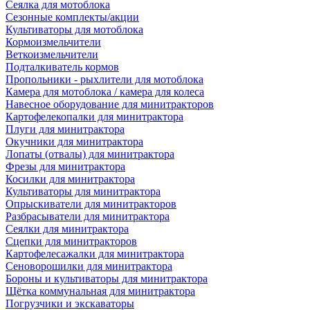
Сеялка для мотоблока
Сезонные комплекты/акции
Культиваторы для мотоблока
Кормоизмельчители
Веткоизмельчители
Подталкиватель кормов
Пропольники - рыхлители для мотоблока
Камера для мотоблока / камера для колеса
Навесное оборудование для минитракторов
Картофелекопалки для минитрактора
Плуги для минитрактора
Окучники для минитрактора
Лопаты (отвалы) для минитрактора
Фрезы для минитрактора
Косилки для минитрактора
Культиваторы для минитрактора
Опрыскиватели для минитракторов
Разбрасыватели для минитрактора
Сеялки для минитрактора
Сцепки для минитракторов
Картофелесажалки для минитрактора
Сеноворошилки для минитрактора
Бороны и культиваторы для минитрактора
Щётка коммунальная для минитрактора
Погрузчики и экскаваторы