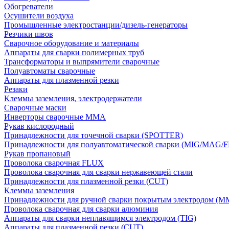
Обогреватели
Осушители воздуха
Промышленные электростанции/дизель-генераторы
Резчики швов
Сварочное оборудование и материалы
Аппараты для сварки полимерных труб
Трансформаторы и выпрямители сварочные
Полуавтоматы сварочные
Аппараты для плазменной резки
Резаки
Клеммы заземления, электродержатели
Сварочные маски
Инверторы сварочные ММА
Рукав кислородный
Принадлежности для точечной сварки (SPOTTER)
Принадлежности для полуавтоматической сварки (MIG/MAG/
Рукав пропановый
Проволока сварочная FLUX
Проволока сварочная для сварки нержавеющей стали
Принадлежности для плазменной резки (CUT)
Клеммы заземления
Принадлежности для ручной сварки покрытым электродом (M
Проволока сварочная для сварки алюминия
Аппараты для сварки неплавящимся электродом (TIG)
Аппараты для плазменной резки (CUT)