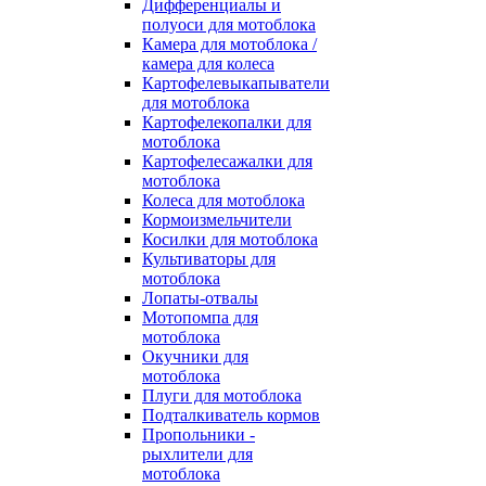
Дифференциалы и
полуоси для мотоблока
Камера для мотоблока /
камера для колеса
Картофелевыкапыватели
для мотоблока
Картофелекопалки для
мотоблока
Картофелесажалки для
мотоблока
Колеса для мотоблока
Кормоизмельчители
Косилки для мотоблока
Культиваторы для
мотоблока
Лопаты-отвалы
Мотопомпа для
мотоблока
Окучники для
мотоблока
Плуги для мотоблока
Подталкиватель кормов
Пропольники -
рыхлители для
мотоблока