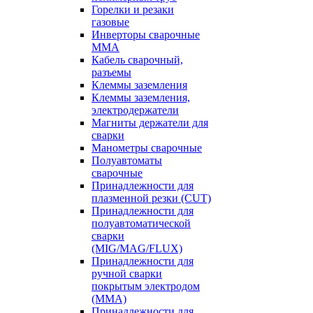
Горелки и резаки
газовые
Инверторы сварочные
ММА
Кабель сварочный,
разъемы
Клеммы заземления
Клеммы заземления,
электродержатели
Магниты держатели для
сварки
Манометры сварочные
Полуавтоматы
сварочные
Принадлежности для
плазменной резки (CUT)
Принадлежности для
полуавтоматической
сварки
(MIG/MAG/FLUX)
Принадлежности для
ручной сварки
покрытым электродом
(MMA)
Принадлежности для