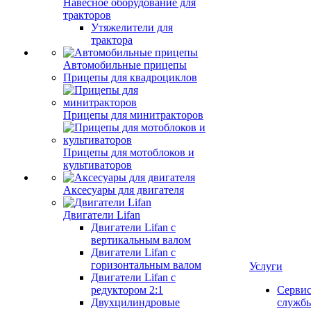
Навесное оборудование для
тракторов
Утяжелители для
трактора
Автомобильные прицепы
Прицепы для квадроциклов
Прицепы для минитракторов
Прицепы для мотоблоков и
культиваторов
Аксесуары для двигателя
Двигатели Lifan
Двигатели Lifan с
вертикальным валом
Двигатели Lifan с
горизонтальным валом
Услуги
Двигатели Lifan с
редуктором 2:1
Серви
Двухцилиндровые
служб