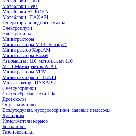
Мотоблоки Салют
Мотоблоки Нева
Мотоблоки AURORA
Мотоблоки "ПАХАРЬ"
Генераторы холодного тумана
Электроплуги
Электропилы
Минитракторы
Минитракторы МТЗ "Беларус"
Минитрактор ХорсАМ
Минитракторы Rossel
Агромаш мт 110, мототрак мт 110
МТ-1 Минитрактор АГАТ
Минитракторы УГРА
Минитракторы SHTENLI
Мото-трактор "ПАХАРЬ"
Снегоуборщики
Снегоотбрасыватели Lifan
Дровоколы
Опрыскиватели
Воздуходувки, мусоросборники, cадовые пылесосы
Кусторезы
Измельчители кормов
Бензопилы
Газонокосилки