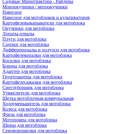
Садовые Минитрактора - Райдеры
Моноокучники / мотоокучники
Навесное
Навесное для мотоблоков и культиваторов
Картофелевыкапыватели для мотоблока
Окучники для мотоблока
Лопаты-отвалы
Плуги для мотоблока
Сцепки для мотоблока
Дифференциалы и полуоси для мотоблока
Картофелекопалки для мотоблока
Косилки для мотоблока
Борона для мотоблока
Адаптер для мотоблока
Грунтозацепы для мотоблока
Картофелесажалки для мотоблока
Снегоуборщик для мотоблока
Утяжелители для мотоблока
Щетка мотоблочная коммунальная
Ходоуменьшитель для мотоблока
Колеса для мотоблока
Фреза для мотоблока
Мотопомпа для мотоблока
Шины для мотоблока
Сеноворошилки для мотоблока