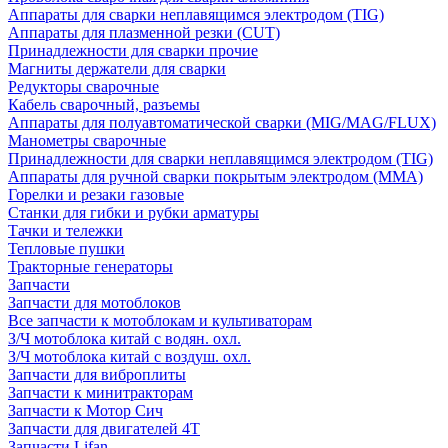
Аппараты для сварки неплавящимся электродом (TIG)
Аппараты для плазменной резки (CUT)
Принадлежности для сварки прочие
Магниты держатели для сварки
Редукторы сварочные
Кабель сварочный, разъемы
Аппараты для полуавтоматической сварки (MIG/MAG/FLUX)
Манометры сварочные
Принадлежности для сварки неплавящимся электродом (TIG)
Аппараты для ручной сварки покрытым электродом (MMA)
Горелки и резаки газовые
Станки для гибки и рубки арматуры
Тачки и тележки
Тепловые пушки
Тракторные генераторы
Запчасти
Запчасти для мотоблоков
Все запчасти к мотоблокам и культиваторам
З/Ч мотоблока китай с водян. охл.
З/Ч мотоблока китай с воздуш. охл.
Запчасти для виброплиты
Запчасти к минитракторам
Запчасти к Мотор Сич
Запчасти для двигателей 4Т
Запчасти Lifan