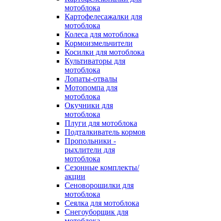
мотоблока
Картофелесажалки для
мотоблока
Колеса для мотоблока
Кормоизмельчители
Косилки для мотоблока
Культиваторы для
мотоблока
Лопаты-отвалы
Мотопомпа для
мотоблока
Окучники для
мотоблока
Плуги для мотоблока
Подталкиватель кормов
Пропольники -
рыхлители для
мотоблока
Сезонные комплекты/
акции
Сеноворошилки для
мотоблока
Сеялка для мотоблока
Снегоуборщик для
мотоблока