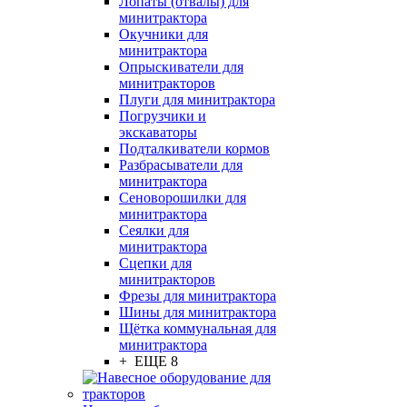
Лопаты (отвалы) для
минитрактора
Окучники для
минитрактора
Опрыскиватели для
минитракторов
Плуги для минитрактора
Погрузчики и
экскаваторы
Подталкиватели кормов
Разбрасыватели для
минитрактора
Сеноворошилки для
минитрактора
Сеялки для
минитрактора
Сцепки для
минитракторов
Фрезы для минитрактора
Шины для минитрактора
Щётка коммунальная для
минитрактора
+ ЕЩЕ 8