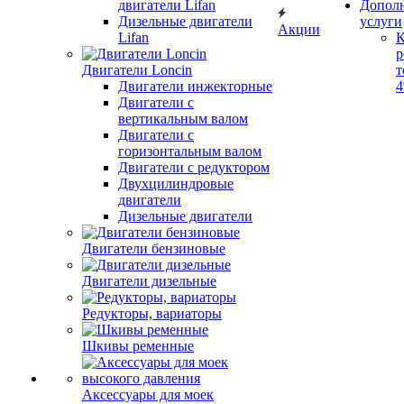
двигатели Lifan
Допол
Дизельные двигатели
услуги
Акции
Lifan
К
р
Двигатели Loncin
т
Двигатели инжекторные
Двигатели с
вертикальным валом
Двигатели с
горизонтальным валом
Двигатели с редуктором
Двухцилиндровые
двигатели
Дизельные двигатели
Двигатели бензиновые
Двигатели дизельные
Редукторы, вариаторы
Шкивы ременные
Аксессуары для моек