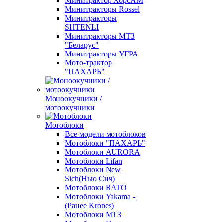
Минитрактор ХорсАМ
Минитракторы Rossel
Минитракторы
SHTENLI
Минитракторы МТЗ
"Беларус"
Минитракторы УГРА
Мото-трактор
"ПАХАРЬ"
Моноокучники /
мотоокучники
Мотоблоки
Все модели мотоблоков
Мотоблоки "ПАХАРЬ"
Мотоблоки AURORA
Мотоблоки Lifan
Мотоблоки New
Sich(Нью Сич)
Мотоблоки RATO
Мотоблоки Yakama -
(Ранее Krones)
Мотоблоки МТЗ