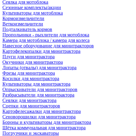
Сеялка для мотоблока
Сезонные комплекты/акции
Культиваторы для мотоблока
Кормоизмельчители
Веткоизмельчители
Подталкиватель кормов
Пропольники - рыхлители для мотоблока
Камера для мотоблока / камера для колеса
Навесное оборудование для минитракторов
Картофелекопалки для минитрактора
Плуги для минитрактора
Окучники для минитрактора
Лопаты (отвалы) для минитрактора
Фрезы для минитрактора
Косилки для минитрактора
Культиваторы для минитрактора
Опрыскиватели для минитракторов
Разбрасыватели для минитрактора
Сеялки для минитрактора
Сцепки для минитракторов
Картофелесажалки для минитрактора
Сеноворошилки для минитрактора
Бороны и культиваторы для минитрактора
Щётка коммунальная для минитрактора
Погрузчики и экскаваторы