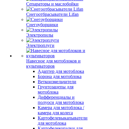
Сепараторы и маслобойки
Снегоотбрасыватели Lifan
Снегоуборщики
Электропилы
Электроплуги
Навесное для мотоблоков и
культиваторов
Адаптер для мотоблока
Борона для мотоблока
Веткоизмельчители
Грунтозацепы для
мотоблока
Дифференциалы и
полуоси для мотоблока
Камера для мотоблока /
камера для колеса
Картофелевыкапыватели
для мотоблока
Картофелекопалки для