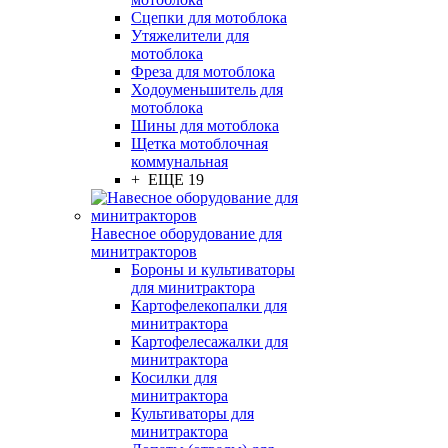
Сцепки для мотоблока
Утяжелители для
мотоблока
Фреза для мотоблока
Ходоуменьшитель для
мотоблока
Шины для мотоблока
Щетка мотоблочная
коммунальная
+ ЕЩЕ 19
Навесное оборудование для
минитракторов
Бороны и культиваторы
для минитрактора
Картофелекопалки для
минитрактора
Картофелесажалки для
минитрактора
Косилки для
минитрактора
Культиваторы для
минитрактора