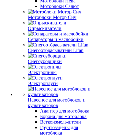
Мотоблоки Нева
Мотоблоки Салют
Мотоблоки Мотор Сич
Опрыскиватели
Сепараторы и маслобойки
Снегоотбрасыватели Lifan
Снегоуборщики
Электропилы
Электроплуги
Навесное для мотоблоков и
культиваторов
Адаптер для мотоблока
Борона для мотоблока
Веткоизмельчители
Грунтозацепы для
мотоблока