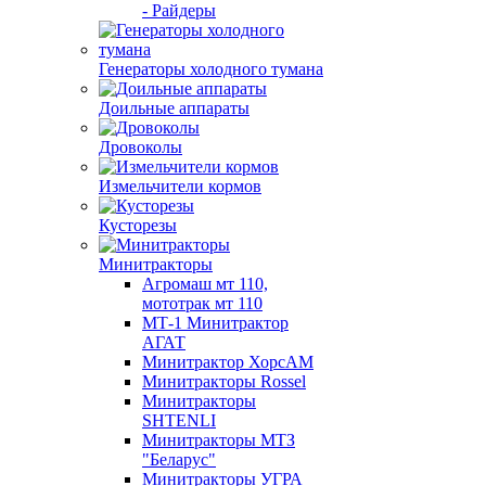
- Райдеры
Генераторы холодного тумана
Доильные аппараты
Дровоколы
Измельчители кормов
Кусторезы
Минитракторы
Агромаш мт 110,
мототрак мт 110
МТ-1 Минитрактор
АГАТ
Минитрактор ХорсАМ
Минитракторы Rossel
Минитракторы
SHTENLI
Минитракторы МТЗ
"Беларус"
Минитракторы УГРА