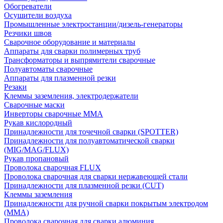
Обогреватели
Осушители воздуха
Промышленные электростанции/дизель-генераторы
Резчики швов
Сварочное оборудование и материалы
Аппараты для сварки полимерных труб
Трансформаторы и выпрямители сварочные
Полуавтоматы сварочные
Аппараты для плазменной резки
Резаки
Клеммы заземления, электродержатели
Сварочные маски
Инверторы сварочные ММА
Рукав кислородный
Принадлежности для точечной сварки (SPOTTER)
Принадлежности для полуавтоматической сварки
(MIG/MAG/FLUX)
Рукав пропановый
Проволока сварочная FLUX
Проволока сварочная для сварки нержавеющей стали
Принадлежности для плазменной резки (CUT)
Клеммы заземления
Принадлежности для ручной сварки покрытым электродом
(MMA)
Проволока сварочная для сварки алюминия