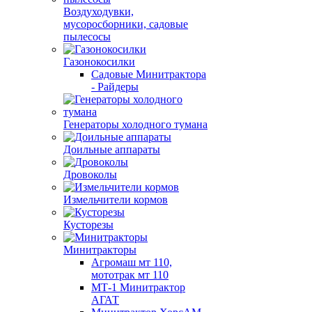
Воздуходувки,
мусоросборники, cадовые
пылесосы
Газонокосилки
Садовые Минитрактора
- Райдеры
Генераторы холодного тумана
Доильные аппараты
Дровоколы
Измельчители кормов
Кусторезы
Минитракторы
Агромаш мт 110,
мототрак мт 110
МТ-1 Минитрактор
АГАТ