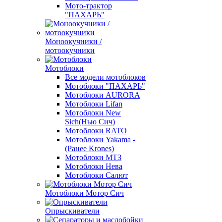
Мото-трактор
"ПАХАРЬ"
Моноокучники /
мотоокучники
Мотоблоки
Все модели мотоблоков
Мотоблоки "ПАХАРЬ"
Мотоблоки AURORA
Мотоблоки Lifan
Мотоблоки New
Sich(Нью Сич)
Мотоблоки RATO
Мотоблоки Yakama -
(Ранее Krones)
Мотоблоки МТЗ
Мотоблоки Нева
Мотоблоки Салют
Мотоблоки Мотор Сич
Опрыскиватели