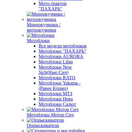
Мото-трактор
"ПАХАРЬ"
Моноокучники /
мотоокучники
Мотоблоки
Все модели мотоблоков
Мотоблоки "ПАХАРЬ"
Мотоблоки AURORA
Мотоблоки Lifan
Мотоблоки New
Sich(Нью Сич)
Мотоблоки RATO
Мотоблоки Yakama -
(Ранее Krones)
Мотоблоки МТЗ
Мотоблоки Нева
Мотоблоки Салют
Мотоблоки Мотор Сич
Опрыскиватели