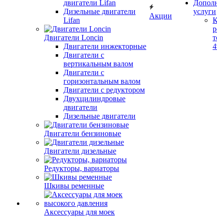
двигатели Lifan
Допол
Дизельные двигатели
услуги
Акции
Lifan
К
р
Двигатели Loncin
т
Двигатели инжекторные
Двигатели с
вертикальным валом
Двигатели с
горизонтальным валом
Двигатели с редуктором
Двухцилиндровые
двигатели
Дизельные двигатели
Двигатели бензиновые
Двигатели дизельные
Редукторы, вариаторы
Шкивы ременные
Аксессуары для моек