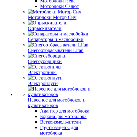
Мотоблоки Нева
Мотоблоки Салют
Мотоблоки Мотор Сич
Опрыскиватели
Сепараторы и маслобойки
Снегоотбрасыватели Lifan
Снегоуборщики
Электропилы
Электроплуги
Навесное для мотоблоков и
культиваторов
Адаптер для мотоблока
Борона для мотоблока
Веткоизмельчители
Грунтозацепы для
мотоблока