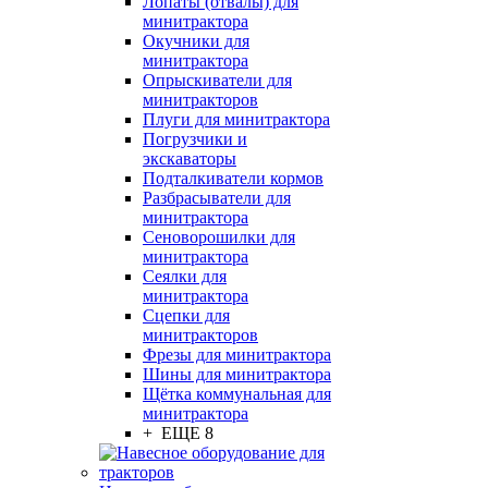
Лопаты (отвалы) для
минитрактора
Окучники для
минитрактора
Опрыскиватели для
минитракторов
Плуги для минитрактора
Погрузчики и
экскаваторы
Подталкиватели кормов
Разбрасыватели для
минитрактора
Сеноворошилки для
минитрактора
Сеялки для
минитрактора
Сцепки для
минитракторов
Фрезы для минитрактора
Шины для минитрактора
Щётка коммунальная для
минитрактора
+ ЕЩЕ 8