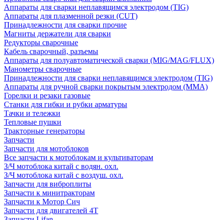
Аппараты для сварки неплавящимся электродом (TIG)
Аппараты для плазменной резки (CUT)
Принадлежности для сварки прочие
Магниты держатели для сварки
Редукторы сварочные
Кабель сварочный, разъемы
Аппараты для полуавтоматической сварки (MIG/MAG/FLUX)
Манометры сварочные
Принадлежности для сварки неплавящимся электродом (TIG)
Аппараты для ручной сварки покрытым электродом (MMA)
Горелки и резаки газовые
Станки для гибки и рубки арматуры
Тачки и тележки
Тепловые пушки
Тракторные генераторы
Запчасти
Запчасти для мотоблоков
Все запчасти к мотоблокам и культиваторам
З/Ч мотоблока китай с водян. охл.
З/Ч мотоблока китай с воздуш. охл.
Запчасти для виброплиты
Запчасти к минитракторам
Запчасти к Мотор Сич
Запчасти для двигателей 4Т
Запчасти Lifan