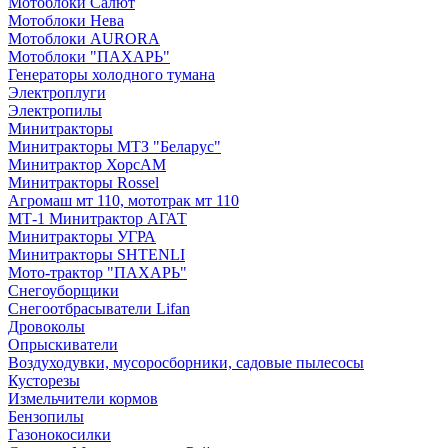
Мотоблоки Салют
Мотоблоки Нева
Мотоблоки AURORA
Мотоблоки "ПАХАРЬ"
Генераторы холодного тумана
Электроплуги
Электропилы
Минитракторы
Минитракторы МТЗ "Беларус"
Минитрактор ХорсАМ
Минитракторы Rossel
Агромаш мт 110, мототрак мт 110
МТ-1 Минитрактор АГАТ
Минитракторы УГРА
Минитракторы SHTENLI
Мото-трактор "ПАХАРЬ"
Снегоуборщики
Снегоотбрасыватели Lifan
Дровоколы
Опрыскиватели
Воздуходувки, мусоросборники, cадовые пылесосы
Кусторезы
Измельчители кормов
Бензопилы
Газонокосилки