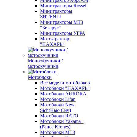
Минитрактор ХорсАМ
Минитракторы Rossel
Минитракторы
SHTENLI
Минитракторы МТЗ
"Беларус"
Минитракторы УГРА
Мото-трактор
"ПАХАРЬ"
Моноокучники /
мотоокучники
Мотоблоки
Все модели мотоблоков
Мотоблоки "ПАХАРЬ"
Мотоблоки AURORA
Мотоблоки Lifan
Мотоблоки New
Sich(Нью Сич)
Мотоблоки RATO
Мотоблоки Yakama -
(Ранее Krones)
Мотоблоки МТЗ