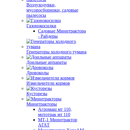
Воздуходувки,
мусоросборники, cадовые
пылесосы
Газонокосилки
Садовые Минитрактора
- Райдеры
Генераторы холодного тумана
Доильные аппараты
Дровоколы
Измельчители кормов
Кусторезы
Минитракторы
Агромаш мт 110,
мототрак мт 110
МТ-1 Минитрактор
АГАТ