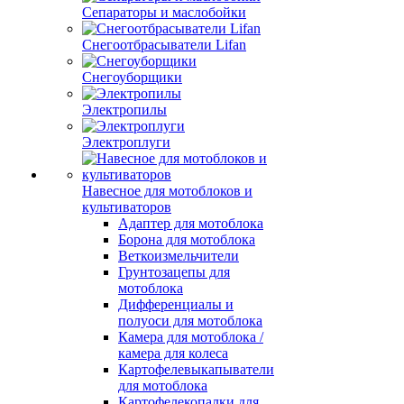
Сепараторы и маслобойки
Снегоотбрасыватели Lifan
Снегоуборщики
Электропилы
Электроплуги
Навесное для мотоблоков и
культиваторов
Адаптер для мотоблока
Борона для мотоблока
Веткоизмельчители
Грунтозацепы для
мотоблока
Дифференциалы и
полуоси для мотоблока
Камера для мотоблока /
камера для колеса
Картофелевыкапыватели
для мотоблока
Картофелекопалки для