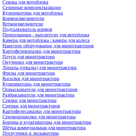
Сеялка для мотоблока
Сезонные комплекты/акции
Культиваторы для мотоблока
Кормоизмельчители
Веткоизмельчители
Подталкиватель кормов
Пропольники - рыхлители для мотоблока
Камера для мотоблока / камера для колеса
Навесное оборудование для минитракторов
Картофелекопалки для минитрактора
Плуги для минитрактора
Окучники для минитрактора
Лопаты (отвалы) для минитрактора
Фрезы для минитрактора
Косилки для минитрактора
Культиваторы для минитрактора
Опрыскиватели для минитракторов
Разбрасыватели для минитрактора
Сеялки для минитрактора
Сцепки для минитракторов
Картофелесажалки для минитрактора
Сеноворошилки для минитрактора
Бороны и культиваторы для минитрактора
Щётка коммунальная для минитрактора
Погрузчики и экскаваторы