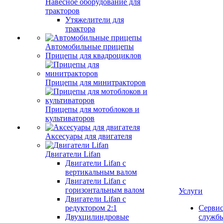
Навесное оборудование для
тракторов
Утяжелители для
трактора
Автомобильные прицепы
Прицепы для квадроциклов
Прицепы для минитракторов
Прицепы для мотоблоков и
культиваторов
Аксесуары для двигателя
Двигатели Lifan
Двигатели Lifan с
вертикальным валом
Двигатели Lifan с
горизонтальным валом
Услуги
Двигатели Lifan с
редуктором 2:1
Серви
Двухцилиндровые
служб