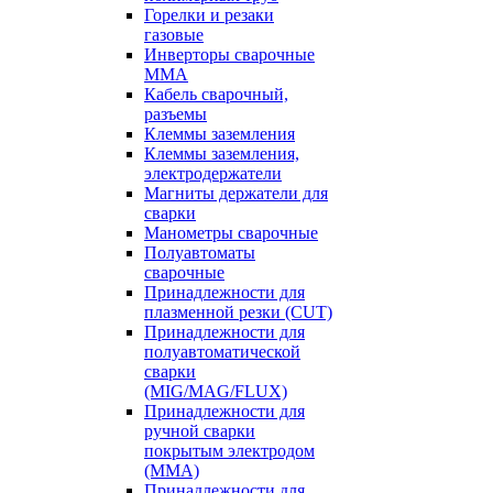
Горелки и резаки
газовые
Инверторы сварочные
ММА
Кабель сварочный,
разъемы
Клеммы заземления
Клеммы заземления,
электродержатели
Магниты держатели для
сварки
Манометры сварочные
Полуавтоматы
сварочные
Принадлежности для
плазменной резки (CUT)
Принадлежности для
полуавтоматической
сварки
(MIG/MAG/FLUX)
Принадлежности для
ручной сварки
покрытым электродом
(MMA)
Принадлежности для