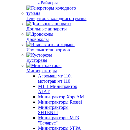
- Райдеры
Генераторы холодного тумана
Доильные аппараты
Дровоколы
Измельчители кормов
Кусторезы
Минитракторы
Агромаш мт 110,
мототрак мт 110
МТ-1 Минитрактор
АГАТ
Минитрактор ХорсАМ
Минитракторы Rossel
Минитракторы
SHTENLI
Минитракторы МТЗ
"Беларус"
Минитракторы УГРА