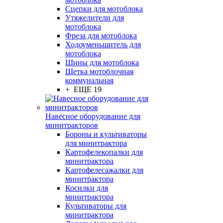
Сцепки для мотоблока
Утяжелители для
мотоблока
Фреза для мотоблока
Ходоуменьшитель для
мотоблока
Шины для мотоблока
Щетка мотоблочная
коммунальная
+ ЕЩЕ 19
Навесное оборудование для
минитракторов
Бороны и культиваторы
для минитрактора
Картофелекопалки для
минитрактора
Картофелесажалки для
минитрактора
Косилки для
минитрактора
Культиваторы для
минитрактора