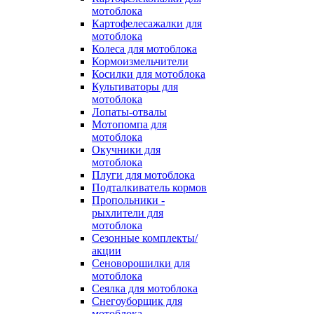
мотоблока
Картофелесажалки для
мотоблока
Колеса для мотоблока
Кормоизмельчители
Косилки для мотоблока
Культиваторы для
мотоблока
Лопаты-отвалы
Мотопомпа для
мотоблока
Окучники для
мотоблока
Плуги для мотоблока
Подталкиватель кормов
Пропольники -
рыхлители для
мотоблока
Сезонные комплекты/
акции
Сеноворошилки для
мотоблока
Сеялка для мотоблока
Снегоуборщик для
мотоблока