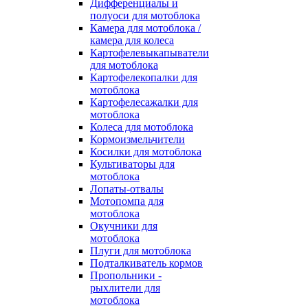
Дифференциалы и
полуоси для мотоблока
Камера для мотоблока /
камера для колеса
Картофелевыкапыватели
для мотоблока
Картофелекопалки для
мотоблока
Картофелесажалки для
мотоблока
Колеса для мотоблока
Кормоизмельчители
Косилки для мотоблока
Культиваторы для
мотоблока
Лопаты-отвалы
Мотопомпа для
мотоблока
Окучники для
мотоблока
Плуги для мотоблока
Подталкиватель кормов
Пропольники -
рыхлители для
мотоблока