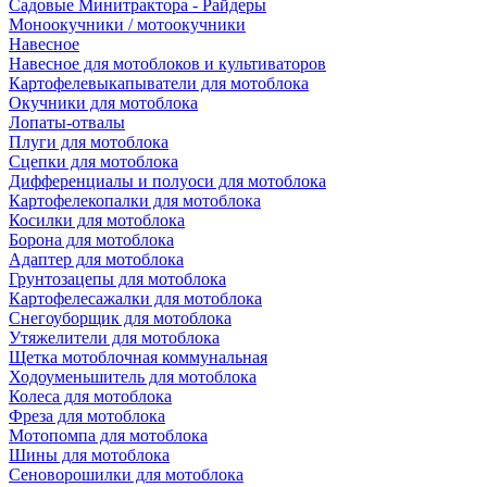
Садовые Минитрактора - Райдеры
Моноокучники / мотоокучники
Навесное
Навесное для мотоблоков и культиваторов
Картофелевыкапыватели для мотоблока
Окучники для мотоблока
Лопаты-отвалы
Плуги для мотоблока
Сцепки для мотоблока
Дифференциалы и полуоси для мотоблока
Картофелекопалки для мотоблока
Косилки для мотоблока
Борона для мотоблока
Адаптер для мотоблока
Грунтозацепы для мотоблока
Картофелесажалки для мотоблока
Снегоуборщик для мотоблока
Утяжелители для мотоблока
Щетка мотоблочная коммунальная
Ходоуменьшитель для мотоблока
Колеса для мотоблока
Фреза для мотоблока
Мотопомпа для мотоблока
Шины для мотоблока
Сеноворошилки для мотоблока