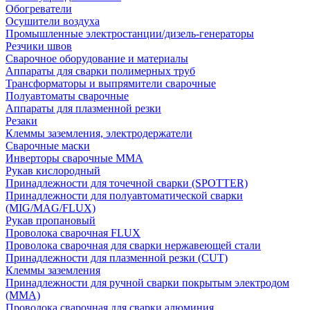
Обогреватели
Осушители воздуха
Промышленные электростанции/дизель-генераторы
Резчики швов
Сварочное оборудование и материалы
Аппараты для сварки полимерных труб
Трансформаторы и выпрямители сварочные
Полуавтоматы сварочные
Аппараты для плазменной резки
Резаки
Клеммы заземления, электродержатели
Сварочные маски
Инверторы сварочные ММА
Рукав кислородный
Принадлежности для точечной сварки (SPOTTER)
Принадлежности для полуавтоматической сварки
(MIG/MAG/FLUX)
Рукав пропановый
Проволока сварочная FLUX
Проволока сварочная для сварки нержавеющей стали
Принадлежности для плазменной резки (CUT)
Клеммы заземления
Принадлежности для ручной сварки покрытым электродом
(MMA)
Проволока сварочная для сварки алюминия