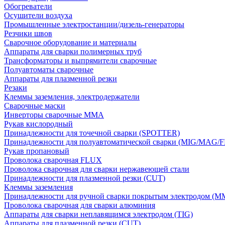
Обогреватели
Осушители воздуха
Промышленные электростанции/дизель-генераторы
Резчики швов
Сварочное оборудование и материалы
Аппараты для сварки полимерных труб
Трансформаторы и выпрямители сварочные
Полуавтоматы сварочные
Аппараты для плазменной резки
Резаки
Клеммы заземления, электродержатели
Сварочные маски
Инверторы сварочные ММА
Рукав кислородный
Принадлежности для точечной сварки (SPOTTER)
Принадлежности для полуавтоматической сварки (MIG/MAG/
Рукав пропановый
Проволока сварочная FLUX
Проволока сварочная для сварки нержавеющей стали
Принадлежности для плазменной резки (CUT)
Клеммы заземления
Принадлежности для ручной сварки покрытым электродом (M
Проволока сварочная для сварки алюминия
Аппараты для сварки неплавящимся электродом (TIG)
Аппараты для плазменной резки (CUT)