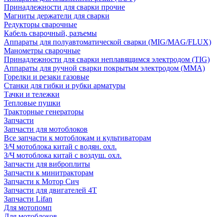
Принадлежности для сварки прочие
Магниты держатели для сварки
Редукторы сварочные
Кабель сварочный, разъемы
Аппараты для полуавтоматической сварки (MIG/MAG/FLUX)
Манометры сварочные
Принадлежности для сварки неплавящимся электродом (TIG)
Аппараты для ручной сварки покрытым электродом (MMA)
Горелки и резаки газовые
Станки для гибки и рубки арматуры
Тачки и тележки
Тепловые пушки
Тракторные генераторы
Запчасти
Запчасти для мотоблоков
Все запчасти к мотоблокам и культиваторам
З/Ч мотоблока китай с водян. охл.
З/Ч мотоблока китай с воздуш. охл.
Запчасти для виброплиты
Запчасти к минитракторам
Запчасти к Мотор Сич
Запчасти для двигателей 4Т
Запчасти Lifan
Для мотопомп
Для мотоблоков