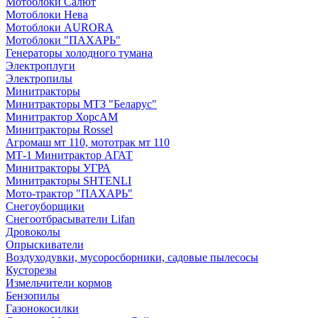
Мотоблоки Салют
Мотоблоки Нева
Мотоблоки AURORA
Мотоблоки "ПАХАРЬ"
Генераторы холодного тумана
Электроплуги
Электропилы
Минитракторы
Минитракторы МТЗ "Беларус"
Минитрактор ХорсАМ
Минитракторы Rossel
Агромаш мт 110, мототрак мт 110
МТ-1 Минитрактор АГАТ
Минитракторы УГРА
Минитракторы SHTENLI
Мото-трактор "ПАХАРЬ"
Снегоуборщики
Снегоотбрасыватели Lifan
Дровоколы
Опрыскиватели
Воздуходувки, мусоросборники, cадовые пылесосы
Кусторезы
Измельчители кормов
Бензопилы
Газонокосилки