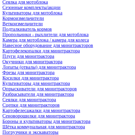
Сеялка для мотоблока
Сезонные комплекты/акции
Культиваторы для мотоблока
Кормоизмельчители
Веткоизмельчители
Подталкиватель кормов
Пропольники - рыхлители для мотоблока
Камера для мотоблока / камера для колеса
Навесное оборудование для минитракторов
Картофелекопалки для минитрактора
Плуги для минитрактора
Окучники для минитрактора
Лопаты (отвалы) для минитрактора
Фрезы для минитрактора
Косилки для минитрактора
Культиваторы для минитрактора
Опрыскиватели для минитракторов
Разбрасыватели для минитрактора
Сеялки для минитрактора
Сцепки для минитракторов
Картофелесажалки для минитрактора
Сеноворошилки для минитрактора
Бороны и культиваторы для минитрактора
Щётка коммунальная для минитрактора
Погрузчики и экскаваторы