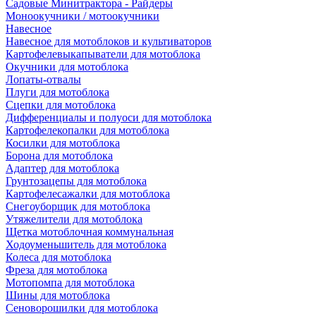
Садовые Минитрактора - Райдеры
Моноокучники / мотоокучники
Навесное
Навесное для мотоблоков и культиваторов
Картофелевыкапыватели для мотоблока
Окучники для мотоблока
Лопаты-отвалы
Плуги для мотоблока
Сцепки для мотоблока
Дифференциалы и полуоси для мотоблока
Картофелекопалки для мотоблока
Косилки для мотоблока
Борона для мотоблока
Адаптер для мотоблока
Грунтозацепы для мотоблока
Картофелесажалки для мотоблока
Снегоуборщик для мотоблока
Утяжелители для мотоблока
Щетка мотоблочная коммунальная
Ходоуменьшитель для мотоблока
Колеса для мотоблока
Фреза для мотоблока
Мотопомпа для мотоблока
Шины для мотоблока
Сеноворошилки для мотоблока