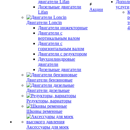
двигатели Lifan
Допол
Дизельные двигатели
услуги
Акции
Lifan
К
р
Двигатели Loncin
т
Двигатели инжекторные
Двигатели с
вертикальным валом
Двигатели с
горизонтальным валом
Двигатели с редуктором
Двухцилиндровые
двигатели
Дизельные двигатели
Двигатели бензиновые
Двигатели дизельные
Редукторы, вариаторы
Шкивы ременные
Аксессуары для моек