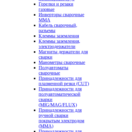
Горелки и резаки
газовые
Инверторы сварочные
ММА
Кабель сварочный,
разъемы
Клеммы заземления
Клеммы заземления,
электродержатели
Магниты держатели для
сварки
Манометры сварочные
Полуавтоматы
сварочные
Принадлежности для
плазменной резки (CUT)
Принадлежности для
полуавтоматической
сварки
(MIG/MAG/FLUX)
Принадлежности для
ручной сварки
покрытым электродом
(MMA)
Принадлежности для