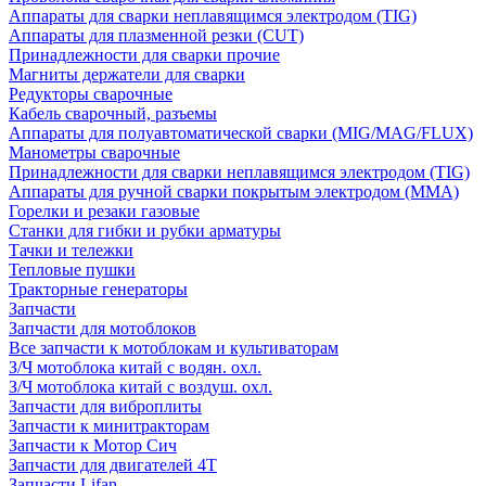
Аппараты для сварки неплавящимся электродом (TIG)
Аппараты для плазменной резки (CUT)
Принадлежности для сварки прочие
Магниты держатели для сварки
Редукторы сварочные
Кабель сварочный, разъемы
Аппараты для полуавтоматической сварки (MIG/MAG/FLUX)
Манометры сварочные
Принадлежности для сварки неплавящимся электродом (TIG)
Аппараты для ручной сварки покрытым электродом (MMA)
Горелки и резаки газовые
Станки для гибки и рубки арматуры
Тачки и тележки
Тепловые пушки
Тракторные генераторы
Запчасти
Запчасти для мотоблоков
Все запчасти к мотоблокам и культиваторам
З/Ч мотоблока китай с водян. охл.
З/Ч мотоблока китай с воздуш. охл.
Запчасти для виброплиты
Запчасти к минитракторам
Запчасти к Мотор Сич
Запчасти для двигателей 4Т
Запчасти Lifan