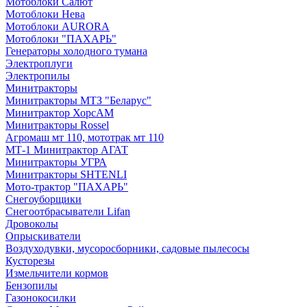
Мотоблоки Салют
Мотоблоки Нева
Мотоблоки AURORA
Мотоблоки "ПАХАРЬ"
Генераторы холодного тумана
Электроплуги
Электропилы
Минитракторы
Минитракторы МТЗ "Беларус"
Минитрактор ХорсАМ
Минитракторы Rossel
Агромаш мт 110, мототрак мт 110
МТ-1 Минитрактор АГАТ
Минитракторы УГРА
Минитракторы SHTENLI
Мото-трактор "ПАХАРЬ"
Снегоуборщики
Снегоотбрасыватели Lifan
Дровоколы
Опрыскиватели
Воздуходувки, мусоросборники, cадовые пылесосы
Кусторезы
Измельчители кормов
Бензопилы
Газонокосилки