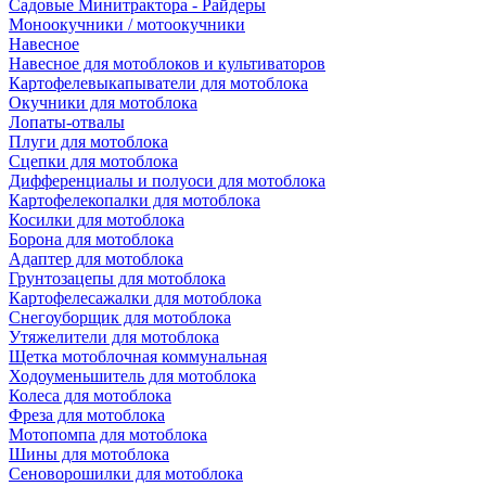
Садовые Минитрактора - Райдеры
Моноокучники / мотоокучники
Навесное
Навесное для мотоблоков и культиваторов
Картофелевыкапыватели для мотоблока
Окучники для мотоблока
Лопаты-отвалы
Плуги для мотоблока
Сцепки для мотоблока
Дифференциалы и полуоси для мотоблока
Картофелекопалки для мотоблока
Косилки для мотоблока
Борона для мотоблока
Адаптер для мотоблока
Грунтозацепы для мотоблока
Картофелесажалки для мотоблока
Снегоуборщик для мотоблока
Утяжелители для мотоблока
Щетка мотоблочная коммунальная
Ходоуменьшитель для мотоблока
Колеса для мотоблока
Фреза для мотоблока
Мотопомпа для мотоблока
Шины для мотоблока
Сеноворошилки для мотоблока