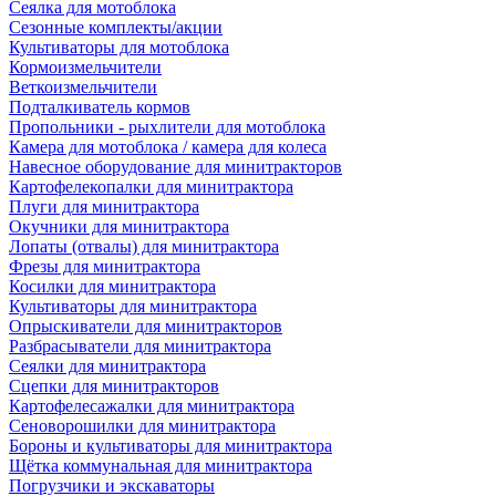
Сеялка для мотоблока
Сезонные комплекты/акции
Культиваторы для мотоблока
Кормоизмельчители
Веткоизмельчители
Подталкиватель кормов
Пропольники - рыхлители для мотоблока
Камера для мотоблока / камера для колеса
Навесное оборудование для минитракторов
Картофелекопалки для минитрактора
Плуги для минитрактора
Окучники для минитрактора
Лопаты (отвалы) для минитрактора
Фрезы для минитрактора
Косилки для минитрактора
Культиваторы для минитрактора
Опрыскиватели для минитракторов
Разбрасыватели для минитрактора
Сеялки для минитрактора
Сцепки для минитракторов
Картофелесажалки для минитрактора
Сеноворошилки для минитрактора
Бороны и культиваторы для минитрактора
Щётка коммунальная для минитрактора
Погрузчики и экскаваторы