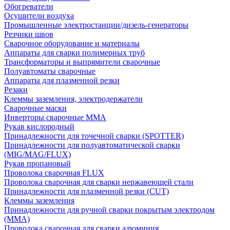
Обогреватели
Осушители воздуха
Промышленные электростанции/дизель-генераторы
Резчики швов
Сварочное оборудование и материалы
Аппараты для сварки полимерных труб
Трансформаторы и выпрямители сварочные
Полуавтоматы сварочные
Аппараты для плазменной резки
Резаки
Клеммы заземления, электродержатели
Сварочные маски
Инверторы сварочные ММА
Рукав кислородный
Принадлежности для точечной сварки (SPOTTER)
Принадлежности для полуавтоматической сварки
(MIG/MAG/FLUX)
Рукав пропановый
Проволока сварочная FLUX
Проволока сварочная для сварки нержавеющей стали
Принадлежности для плазменной резки (CUT)
Клеммы заземления
Принадлежности для ручной сварки покрытым электродом
(MMA)
Проволока сварочная для сварки алюминия