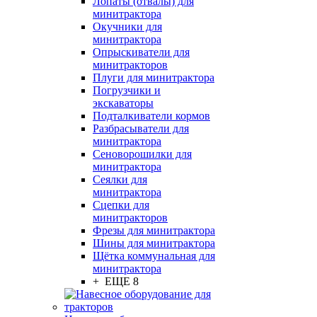
Лопаты (отвалы) для
минитрактора
Окучники для
минитрактора
Опрыскиватели для
минитракторов
Плуги для минитрактора
Погрузчики и
экскаваторы
Подталкиватели кормов
Разбрасыватели для
минитрактора
Сеноворошилки для
минитрактора
Сеялки для
минитрактора
Сцепки для
минитракторов
Фрезы для минитрактора
Шины для минитрактора
Щётка коммунальная для
минитрактора
+ ЕЩЕ 8