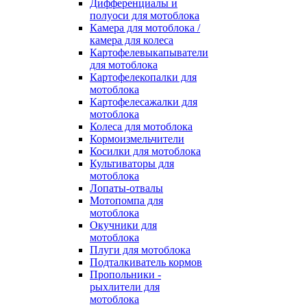
Дифференциалы и
полуоси для мотоблока
Камера для мотоблока /
камера для колеса
Картофелевыкапыватели
для мотоблока
Картофелекопалки для
мотоблока
Картофелесажалки для
мотоблока
Колеса для мотоблока
Кормоизмельчители
Косилки для мотоблока
Культиваторы для
мотоблока
Лопаты-отвалы
Мотопомпа для
мотоблока
Окучники для
мотоблока
Плуги для мотоблока
Подталкиватель кормов
Пропольники -
рыхлители для
мотоблока