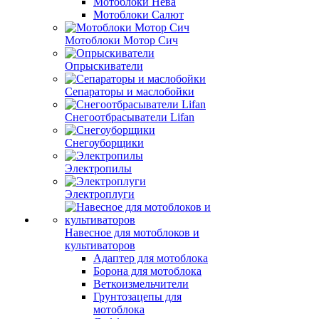
Мотоблоки Нева
Мотоблоки Салют
Мотоблоки Мотор Сич
Опрыскиватели
Сепараторы и маслобойки
Снегоотбрасыватели Lifan
Снегоуборщики
Электропилы
Электроплуги
Навесное для мотоблоков и
культиваторов
Адаптер для мотоблока
Борона для мотоблока
Веткоизмельчители
Грунтозацепы для
мотоблока