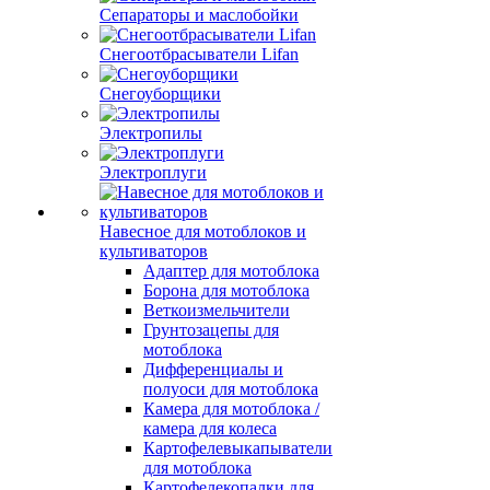
Сепараторы и маслобойки
Снегоотбрасыватели Lifan
Снегоуборщики
Электропилы
Электроплуги
Навесное для мотоблоков и
культиваторов
Адаптер для мотоблока
Борона для мотоблока
Веткоизмельчители
Грунтозацепы для
мотоблока
Дифференциалы и
полуоси для мотоблока
Камера для мотоблока /
камера для колеса
Картофелевыкапыватели
для мотоблока
Картофелекопалки для