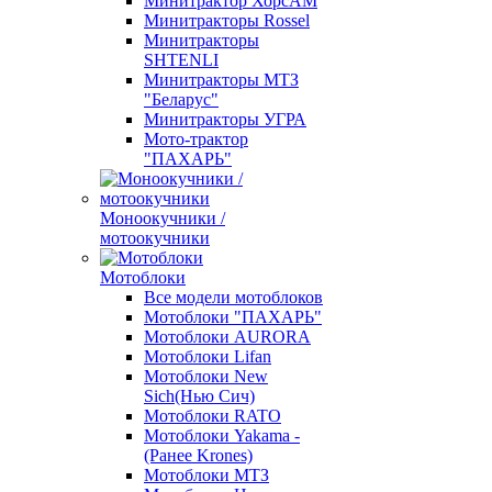
Минитрактор ХорсАМ
Минитракторы Rossel
Минитракторы
SHTENLI
Минитракторы МТЗ
"Беларус"
Минитракторы УГРА
Мото-трактор
"ПАХАРЬ"
Моноокучники /
мотоокучники
Мотоблоки
Все модели мотоблоков
Мотоблоки "ПАХАРЬ"
Мотоблоки AURORA
Мотоблоки Lifan
Мотоблоки New
Sich(Нью Сич)
Мотоблоки RATO
Мотоблоки Yakama -
(Ранее Krones)
Мотоблоки МТЗ