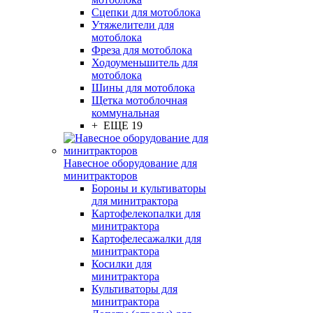
Сцепки для мотоблока
Утяжелители для
мотоблока
Фреза для мотоблока
Ходоуменьшитель для
мотоблока
Шины для мотоблока
Щетка мотоблочная
коммунальная
+ ЕЩЕ 19
Навесное оборудование для
минитракторов
Бороны и культиваторы
для минитрактора
Картофелекопалки для
минитрактора
Картофелесажалки для
минитрактора
Косилки для
минитрактора
Культиваторы для
минитрактора