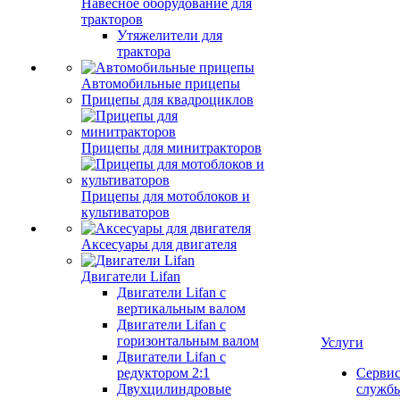
Навесное оборудование для
тракторов
Утяжелители для
трактора
Автомобильные прицепы
Прицепы для квадроциклов
Прицепы для минитракторов
Прицепы для мотоблоков и
культиваторов
Аксесуары для двигателя
Двигатели Lifan
Двигатели Lifan с
вертикальным валом
Двигатели Lifan с
горизонтальным валом
Услуги
Двигатели Lifan с
редуктором 2:1
Серви
Двухцилиндровые
служб