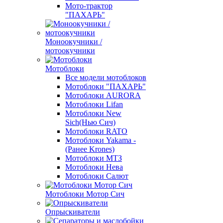
Мото-трактор
"ПАХАРЬ"
Моноокучники /
мотоокучники
Мотоблоки
Все модели мотоблоков
Мотоблоки "ПАХАРЬ"
Мотоблоки AURORA
Мотоблоки Lifan
Мотоблоки New
Sich(Нью Сич)
Мотоблоки RATO
Мотоблоки Yakama -
(Ранее Krones)
Мотоблоки МТЗ
Мотоблоки Нева
Мотоблоки Салют
Мотоблоки Мотор Сич
Опрыскиватели