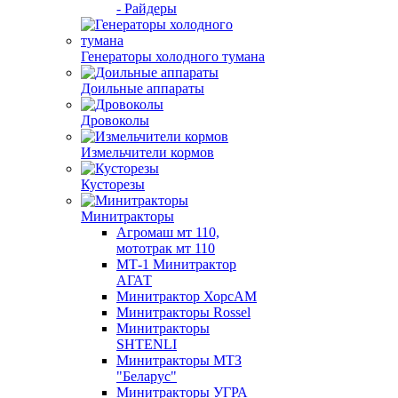
- Райдеры
Генераторы холодного тумана
Доильные аппараты
Дровоколы
Измельчители кормов
Кусторезы
Минитракторы
Агромаш мт 110,
мототрак мт 110
МТ-1 Минитрактор
АГАТ
Минитрактор ХорсАМ
Минитракторы Rossel
Минитракторы
SHTENLI
Минитракторы МТЗ
"Беларус"
Минитракторы УГРА