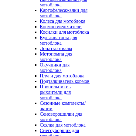
мотоблока
Картофелесажалки для
мотоблока
Колеса для мотоблока
Кормоизмельчители
Косилки для мотоблока
Культиваторы для
мотоблока
Лопаты-отвалы
Мотопомпа для
мотоблока
Окучники для
мотоблока
Плуги для мотоблока
Подталкиватель кормов
Пропольники -
рыхлители для
мотоблока
Сезонные комплекты/
акции
Сеноворошилки для
мотоблока
Сеялка для мотоблока
Снегоуборщик для
мотоблока