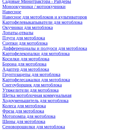
Садовые Минитрактора - Райдеры
Моноокучники / мотоокучники
Навесное
Навесное для мотоблоков и культиваторов
Картофелевыкапыватели для мотоблока
Окучники для мотоблока
Лопаты-отвалы
Плуги для мотоблока
Сцепки для мотоблока
Дифференциалы и полуоси для мотоблока
Картофелекопалки для мотоблока
Косилки для мотоблока
Борона для мотоблока
Адаптер для мотоблока
Грунтозацепы для мотоблока
Картофелесажалки для мотоблока
Снегоуборщик для мотоблока
Утяжелители для мотоблока
Щетка мотоблочная коммунальная
Ходоуменьшитель для мотоблока
Колеса для мотоблока
Фреза для мотоблока
Мотопомпа для мотоблока
Шины для мотоблока
Сеноворошилки для мотоблока