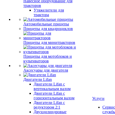
Навесное оборудование для
тракторов
Утяжелители для
трактора
Автомобильные прицепы
Прицепы для квадроциклов
Прицепы для минитракторов
Прицепы для мотоблоков и
культиваторов
Аксесуары для двигателя
Двигатели Lifan
Двигатели Lifan с
вертикальным валом
Двигатели Lifan с
горизонтальным валом
Услуги
Двигатели Lifan с
редуктором 2:1
Серви
Двухцилиндровые
служб