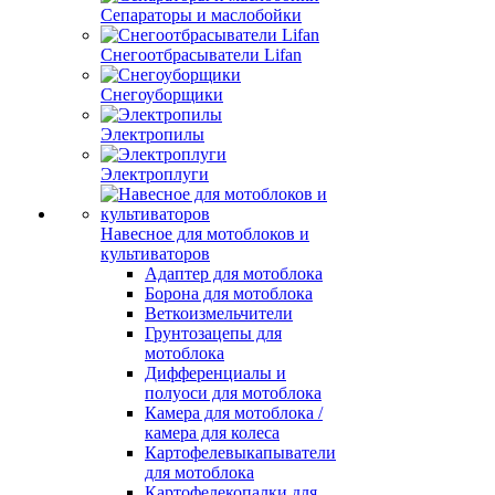
Сепараторы и маслобойки
Снегоотбрасыватели Lifan
Снегоуборщики
Электропилы
Электроплуги
Навесное для мотоблоков и
культиваторов
Адаптер для мотоблока
Борона для мотоблока
Веткоизмельчители
Грунтозацепы для
мотоблока
Дифференциалы и
полуоси для мотоблока
Камера для мотоблока /
камера для колеса
Картофелевыкапыватели
для мотоблока
Картофелекопалки для