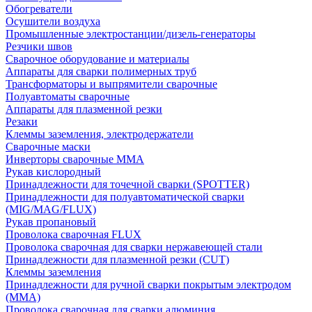
Обогреватели
Осушители воздуха
Промышленные электростанции/дизель-генераторы
Резчики швов
Сварочное оборудование и материалы
Аппараты для сварки полимерных труб
Трансформаторы и выпрямители сварочные
Полуавтоматы сварочные
Аппараты для плазменной резки
Резаки
Клеммы заземления, электродержатели
Сварочные маски
Инверторы сварочные ММА
Рукав кислородный
Принадлежности для точечной сварки (SPOTTER)
Принадлежности для полуавтоматической сварки
(MIG/MAG/FLUX)
Рукав пропановый
Проволока сварочная FLUX
Проволока сварочная для сварки нержавеющей стали
Принадлежности для плазменной резки (CUT)
Клеммы заземления
Принадлежности для ручной сварки покрытым электродом
(MMA)
Проволока сварочная для сварки алюминия