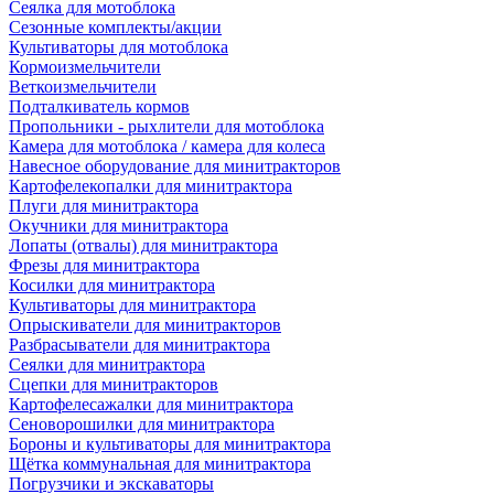
Сеялка для мотоблока
Сезонные комплекты/акции
Культиваторы для мотоблока
Кормоизмельчители
Веткоизмельчители
Подталкиватель кормов
Пропольники - рыхлители для мотоблока
Камера для мотоблока / камера для колеса
Навесное оборудование для минитракторов
Картофелекопалки для минитрактора
Плуги для минитрактора
Окучники для минитрактора
Лопаты (отвалы) для минитрактора
Фрезы для минитрактора
Косилки для минитрактора
Культиваторы для минитрактора
Опрыскиватели для минитракторов
Разбрасыватели для минитрактора
Сеялки для минитрактора
Сцепки для минитракторов
Картофелесажалки для минитрактора
Сеноворошилки для минитрактора
Бороны и культиваторы для минитрактора
Щётка коммунальная для минитрактора
Погрузчики и экскаваторы