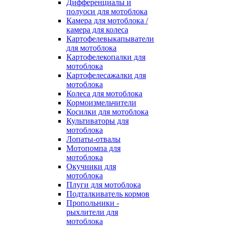
Дифференциалы и
полуоси для мотоблока
Камера для мотоблока /
камера для колеса
Картофелевыкапыватели
для мотоблока
Картофелекопалки для
мотоблока
Картофелесажалки для
мотоблока
Колеса для мотоблока
Кормоизмельчители
Косилки для мотоблока
Культиваторы для
мотоблока
Лопаты-отвалы
Мотопомпа для
мотоблока
Окучники для
мотоблока
Плуги для мотоблока
Подталкиватель кормов
Пропольники -
рыхлители для
мотоблока