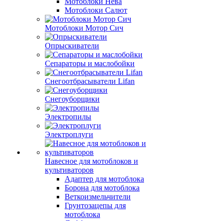
Мотоблоки Нева
Мотоблоки Салют
Мотоблоки Мотор Сич
Опрыскиватели
Сепараторы и маслобойки
Снегоотбрасыватели Lifan
Снегоуборщики
Электропилы
Электроплуги
Навесное для мотоблоков и
культиваторов
Адаптер для мотоблока
Борона для мотоблока
Веткоизмельчители
Грунтозацепы для
мотоблока