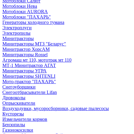
Мотоблоки Салют
Мотоблоки Нева
Мотоблоки AURORA
Мотоблоки "ПАХАРЬ"
Генераторы холодного тумана
Электроплуги
Электропилы
Минитракторы
Минитракторы МТЗ "Беларус"
Минитрактор ХорсАМ
Минитракторы Rossel
Агромаш мт 110, мототрак мт 110
МТ-1 Минитрактор АГАТ
Минитракторы УГРА
Минитракторы SHTENLI
Мото-трактор "ПАХАРЬ"
Снегоуборщики
Снегоотбрасыватели Lifan
Дровоколы
Опрыскиватели
Воздуходувки, мусоросборники, cадовые пылесосы
Кусторезы
Измельчители кормов
Бензопилы
Газонокосилки