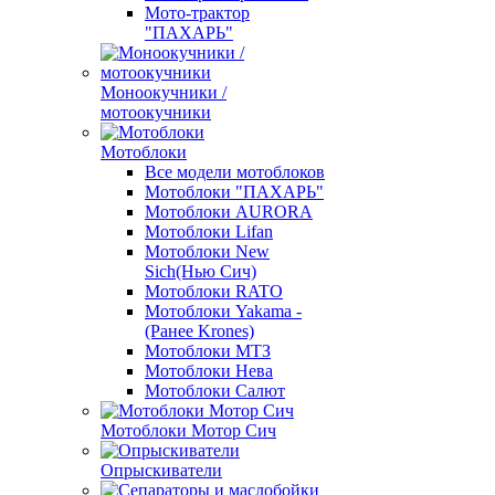
Мото-трактор
"ПАХАРЬ"
Моноокучники /
мотоокучники
Мотоблоки
Все модели мотоблоков
Мотоблоки "ПАХАРЬ"
Мотоблоки AURORA
Мотоблоки Lifan
Мотоблоки New
Sich(Нью Сич)
Мотоблоки RATO
Мотоблоки Yakama -
(Ранее Krones)
Мотоблоки МТЗ
Мотоблоки Нева
Мотоблоки Салют
Мотоблоки Мотор Сич
Опрыскиватели