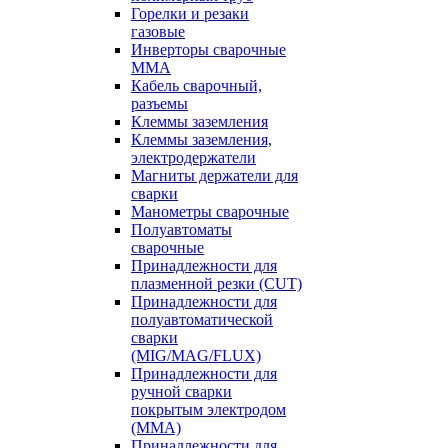
Горелки и резаки
газовые
Инверторы сварочные
ММА
Кабель сварочный,
разъемы
Клеммы заземления
Клеммы заземления,
электродержатели
Магниты держатели для
сварки
Манометры сварочные
Полуавтоматы
сварочные
Принадлежности для
плазменной резки (CUT)
Принадлежности для
полуавтоматической
сварки
(MIG/MAG/FLUX)
Принадлежности для
ручной сварки
покрытым электродом
(MMA)
Принадлежности для