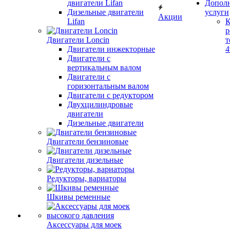
двигатели Lifan
Допол
Дизельные двигатели
услуги
Акции
Lifan
К
р
Двигатели Loncin
т
Двигатели инжекторные
Двигатели с
вертикальным валом
Двигатели с
горизонтальным валом
Двигатели с редуктором
Двухцилиндровые
двигатели
Дизельные двигатели
Двигатели бензиновые
Двигатели дизельные
Редукторы, вариаторы
Шкивы ременные
Аксессуары для моек