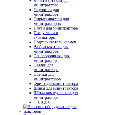
Лопаты (отвалы) для
минитрактора
Окучники для
минитрактора
Опрыскиватели для
минитракторов
Плуги для минитрактора
Погрузчики и
экскаваторы
Подталкиватели кормов
Разбрасыватели для
минитрактора
Сеноворошилки для
минитрактора
Сеялки для
минитрактора
Сцепки для
минитракторов
Фрезы для минитрактора
Шины для минитрактора
Щётка коммунальная для
минитрактора
+ ЕЩЕ 8