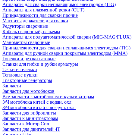
Аппараты для сварки неплавящимся электродом (TIG)
Аппараты для плазменной резки (CUT)
Принадлежности для сварки прочие
Магниты держатели для сварки
Редукторы сварочные
Кабель сварочный, разъемы
Аппараты для полуавтоматической сварки (MIG/MAG/FLUX)
Манометры сварочные
Принадлежности для сварки неплавящимся электродом (TIG)
Аппараты для ручной сварки покрытым электродом (MMA)
Горелки и резаки газовые
Станки для гибки и рубки арматуры
Тачки и тележки
Тепловые пушки
Тракторные генераторы
Запчасти
Запчасти для мотоблоков
Все запчасти к мотоблокам и культиваторам
З/Ч мотоблока китай с водян. охл.
З/Ч мотоблока китай с воздуш. охл.
Запчасти для виброплиты
Запчасти к минитракторам
Запчасти к Мотор Сич
Запчасти для двигателей 4Т
Запчасти Lifan