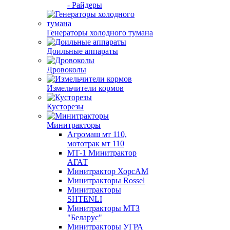
- Райдеры
Генераторы холодного тумана
Доильные аппараты
Дровоколы
Измельчители кормов
Кусторезы
Минитракторы
Агромаш мт 110,
мототрак мт 110
МТ-1 Минитрактор
АГАТ
Минитрактор ХорсАМ
Минитракторы Rossel
Минитракторы
SHTENLI
Минитракторы МТЗ
"Беларус"
Минитракторы УГРА