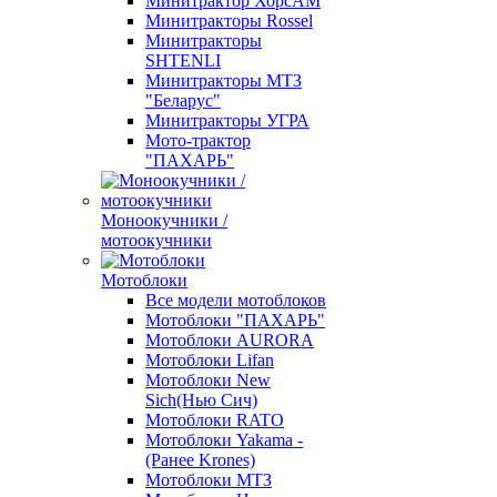
Минитрактор ХорсАМ
Минитракторы Rossel
Минитракторы
SHTENLI
Минитракторы МТЗ
"Беларус"
Минитракторы УГРА
Мото-трактор
"ПАХАРЬ"
Моноокучники /
мотоокучники
Мотоблоки
Все модели мотоблоков
Мотоблоки "ПАХАРЬ"
Мотоблоки AURORA
Мотоблоки Lifan
Мотоблоки New
Sich(Нью Сич)
Мотоблоки RATO
Мотоблоки Yakama -
(Ранее Krones)
Мотоблоки МТЗ