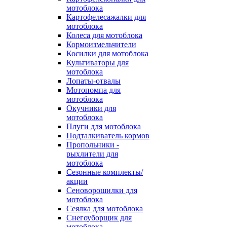
мотоблока
Картофелесажалки для
мотоблока
Колеса для мотоблока
Кормоизмельчители
Косилки для мотоблока
Культиваторы для
мотоблока
Лопаты-отвалы
Мотопомпа для
мотоблока
Окучники для
мотоблока
Плуги для мотоблока
Подталкиватель кормов
Пропольники -
рыхлители для
мотоблока
Сезонные комплекты/
акции
Сеноворошилки для
мотоблока
Сеялка для мотоблока
Снегоуборщик для
мотоблока