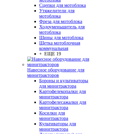
Сцепки для мотоблока
Утяжелители для
мотоблока
Фреза для мотоблока
Ходоуменьшитель для
мотоблока
Шины для мотоблока
Щетка мотоблочная
коммунальная
+ ЕЩЕ 19
Навесное оборудование для
минитракторов
Бороны и культиваторы
для минитрактора
Картофелекопалки для
минитрактора
Картофелесажалки для
минитрактора
Косилки для
минитрактора
Культиваторы для
минитрактора