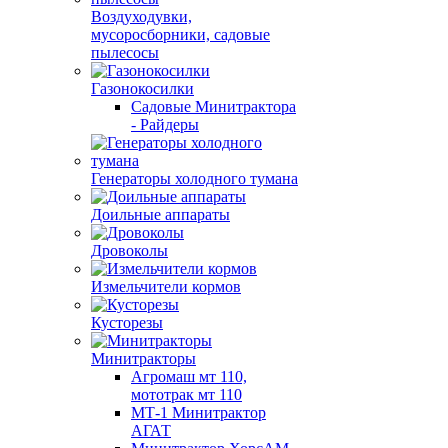
Воздуходувки,
мусоросборники, cадовые
пылесосы
Газонокосилки
Садовые Минитрактора
- Райдеры
Генераторы холодного тумана
Доильные аппараты
Дровоколы
Измельчители кормов
Кусторезы
Минитракторы
Агромаш мт 110,
мототрак мт 110
МТ-1 Минитрактор
АГАТ