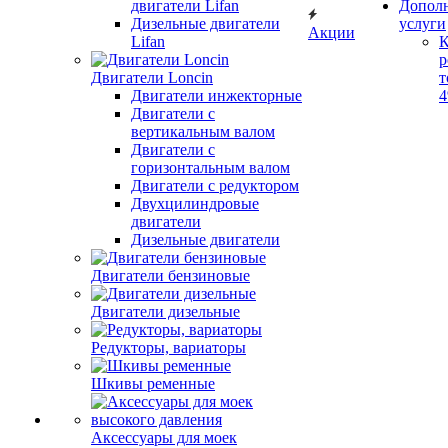
двигатели Lifan
Допол
Дизельные двигатели
услуги
Акции
Lifan
К
р
Двигатели Loncin
т
Двигатели инжекторные
Двигатели с
вертикальным валом
Двигатели с
горизонтальным валом
Двигатели с редуктором
Двухцилиндровые
двигатели
Дизельные двигатели
Двигатели бензиновые
Двигатели дизельные
Редукторы, вариаторы
Шкивы ременные
Аксессуары для моек