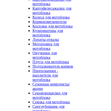
мотоблока
Картофелесажалки для
мотоблока
Колеса для мотоблока
Кормоизмельчители
Косилки для мотоблока
Культиваторы для
мотоблока
Лопаты-отвалы
Мотопомпа для
мотоблока
Окучники для
мотоблока
Плуги для мотоблока
Подталкиватель кормов
Пропольники -
рыхлители для
мотоблока
Сезонные комплекты/
акции
Сеноворошилки для
мотоблока
Сеялка для мотоблока
Снегоуборщик для
мотоблока