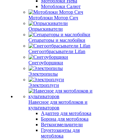
Мотоблоки Нева
Мотоблоки Салют
Мотоблоки Мотор Сич
Опрыскиватели
Сепараторы и маслобойки
Снегоотбрасыватели Lifan
Снегоуборщики
Электропилы
Электроплуги
Навесное для мотоблоков и
культиваторов
Адаптер для мотоблока
Борона для мотоблока
Веткоизмельчители
Грунтозацепы для
мотоблока