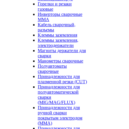
Горелки и резаки
газовые
Инверторы сварочные
ММА
Кабель сварочный,
разъемы
Клеммы заземления
Клеммы заземления,
электродержатели
Магниты держатели для
сварки
Манометры сварочные
Полуавтоматы
сварочные
Принадлежности для
плазменной резки (CUT)
Принадлежности для
полуавтоматической
сварки
(MIG/MAG/FLUX)
Принадлежности для
ручной сварки
покрытым электродом
(MMA)
Принадлежности для