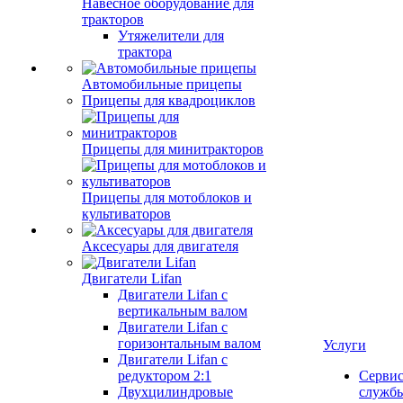
Навесное оборудование для
тракторов
Утяжелители для
трактора
Автомобильные прицепы
Прицепы для квадроциклов
Прицепы для минитракторов
Прицепы для мотоблоков и
культиваторов
Аксесуары для двигателя
Двигатели Lifan
Двигатели Lifan с
вертикальным валом
Двигатели Lifan с
горизонтальным валом
Услуги
Двигатели Lifan с
редуктором 2:1
Серви
Двухцилиндровые
служб