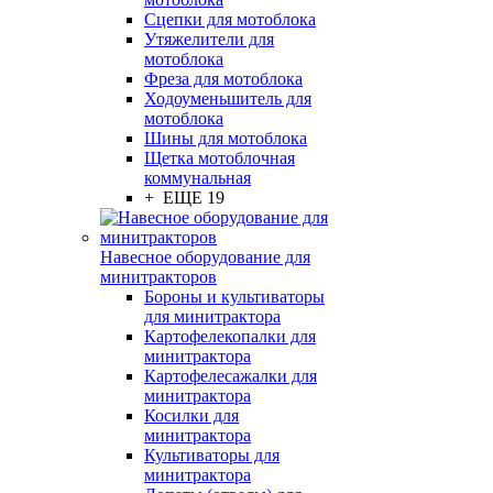
Сцепки для мотоблока
Утяжелители для
мотоблока
Фреза для мотоблока
Ходоуменьшитель для
мотоблока
Шины для мотоблока
Щетка мотоблочная
коммунальная
+ ЕЩЕ 19
Навесное оборудование для
минитракторов
Бороны и культиваторы
для минитрактора
Картофелекопалки для
минитрактора
Картофелесажалки для
минитрактора
Косилки для
минитрактора
Культиваторы для
минитрактора