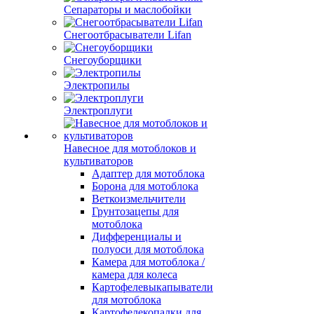
Сепараторы и маслобойки
Снегоотбрасыватели Lifan
Снегоуборщики
Электропилы
Электроплуги
Навесное для мотоблоков и
культиваторов
Адаптер для мотоблока
Борона для мотоблока
Веткоизмельчители
Грунтозацепы для
мотоблока
Дифференциалы и
полуоси для мотоблока
Камера для мотоблока /
камера для колеса
Картофелевыкапыватели
для мотоблока
Картофелекопалки для