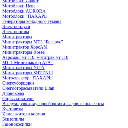
Мотоблоки Салют
Мотоблоки Нева
Мотоблоки AURORA
Мотоблоки "ПАХАРЬ"
Генераторы холодного тумана
Электроплуги
Электропилы
Минитракторы
Минитракторы МТЗ "Беларус"
Минитрактор ХорсАМ
Минитракторы Rossel
Агромаш мт 110, мототрак мт 110
МТ-1 Минитрактор АГАТ
Минитракторы УГРА
Минитракторы SHTENLI
Мото-трактор "ПАХАРЬ"
Снегоуборщики
Снегоотбрасыватели Lifan
Дровоколы
Опрыскиватели
Воздуходувки, мусоросборники, cадовые пылесосы
Кусторезы
Измельчители кормов
Бензопилы
Газонокосилки