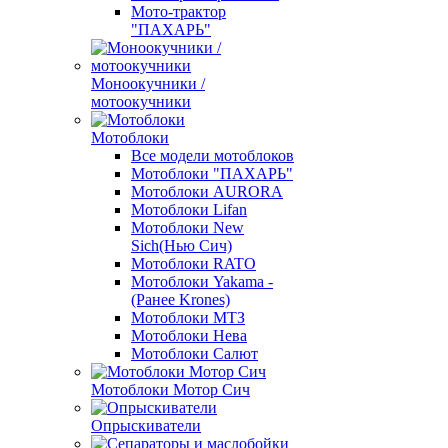
Мото-трактор
"ПАХАРЬ"
Моноокучники /
мотоокучники
Мотоблоки
Все модели мотоблоков
Мотоблоки "ПАХАРЬ"
Мотоблоки AURORA
Мотоблоки Lifan
Мотоблоки New
Sich(Нью Сич)
Мотоблоки RATO
Мотоблоки Yakama -
(Ранее Krones)
Мотоблоки МТЗ
Мотоблоки Нева
Мотоблоки Салют
Мотоблоки Мотор Сич
Опрыскиватели