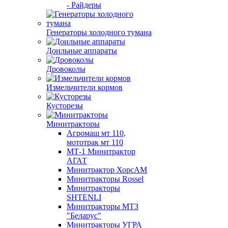
- Райдеры
Генераторы холодного тумана
Доильные аппараты
Дровоколы
Измельчители кормов
Кусторезы
Минитракторы
Агромаш мт 110,
мототрак мт 110
МТ-1 Минитрактор
АГАТ
Минитрактор ХорсАМ
Минитракторы Rossel
Минитракторы
SHTENLI
Минитракторы МТЗ
"Беларус"
Минитракторы УГРА