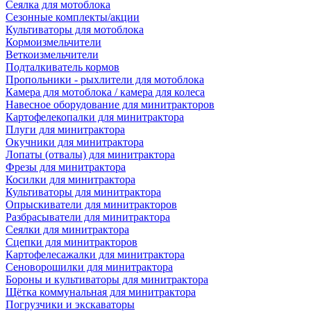
Сеялка для мотоблока
Сезонные комплекты/акции
Культиваторы для мотоблока
Кормоизмельчители
Веткоизмельчители
Подталкиватель кормов
Пропольники - рыхлители для мотоблока
Камера для мотоблока / камера для колеса
Навесное оборудование для минитракторов
Картофелекопалки для минитрактора
Плуги для минитрактора
Окучники для минитрактора
Лопаты (отвалы) для минитрактора
Фрезы для минитрактора
Косилки для минитрактора
Культиваторы для минитрактора
Опрыскиватели для минитракторов
Разбрасыватели для минитрактора
Сеялки для минитрактора
Сцепки для минитракторов
Картофелесажалки для минитрактора
Сеноворошилки для минитрактора
Бороны и культиваторы для минитрактора
Щётка коммунальная для минитрактора
Погрузчики и экскаваторы