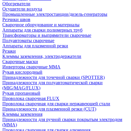
Обогреватели
Осушители воздуха
Промышленные электростанции/дизель-генераторы
Резчики швов
Сварочное оборудование и материалы
Аппараты для сварки полимерных труб
Трансформаторы и выпрямители сварочные
Полуавтоматы сварочные
Аппараты для плазменной резки
Резаки
Клеммы заземления, электродержатели
Сварочные маски
Инверторы сварочные ММА
Рукав кислородный
Принадлежности для точечной сварки (SPOTTER)
Принадлежности для полуавтоматической сварки
(MIG/MAG/FLUX)
Рукав пропановый
Проволока сварочная FLUX
Проволока сварочная для сварки нержавеющей стали
Принадлежности для плазменной резки (CUT)
Клеммы заземления
Принадлежности для ручной сварки покрытым электродом
(MMA)
Проволока сварочная для сварки алюминия