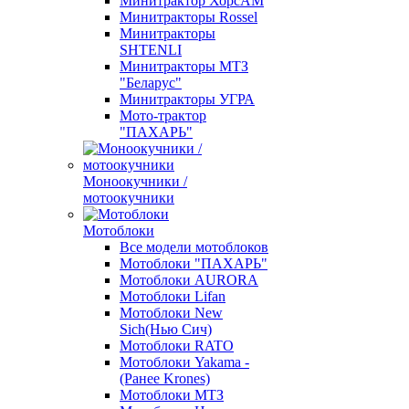
Минитрактор ХорсАМ
Минитракторы Rossel
Минитракторы
SHTENLI
Минитракторы МТЗ
"Беларус"
Минитракторы УГРА
Мото-трактор
"ПАХАРЬ"
Моноокучники /
мотоокучники
Мотоблоки
Все модели мотоблоков
Мотоблоки "ПАХАРЬ"
Мотоблоки AURORA
Мотоблоки Lifan
Мотоблоки New
Sich(Нью Сич)
Мотоблоки RATO
Мотоблоки Yakama -
(Ранее Krones)
Мотоблоки МТЗ