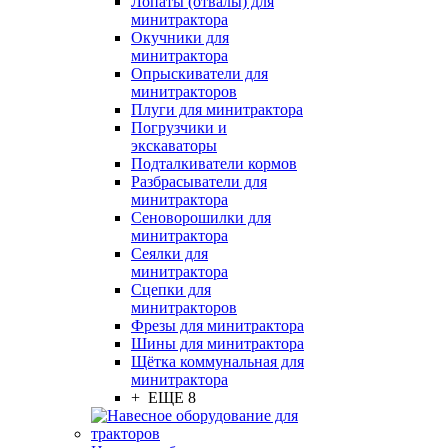
Лопаты (отвалы) для
минитрактора
Окучники для
минитрактора
Опрыскиватели для
минитракторов
Плуги для минитрактора
Погрузчики и
экскаваторы
Подталкиватели кормов
Разбрасыватели для
минитрактора
Сеноворошилки для
минитрактора
Сеялки для
минитрактора
Сцепки для
минитракторов
Фрезы для минитрактора
Шины для минитрактора
Щётка коммунальная для
минитрактора
+ ЕЩЕ 8