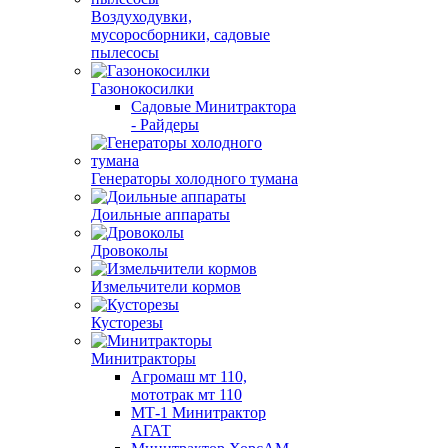
Воздуходувки,
мусоросборники, cадовые
пылесосы
Газонокосилки
Садовые Минитрактора
- Райдеры
Генераторы холодного тумана
Доильные аппараты
Дровоколы
Измельчители кормов
Кусторезы
Минитракторы
Агромаш мт 110,
мототрак мт 110
МТ-1 Минитрактор
АГАТ