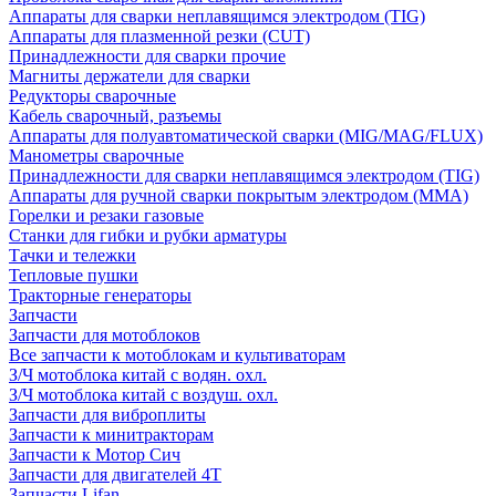
Аппараты для сварки неплавящимся электродом (TIG)
Аппараты для плазменной резки (CUT)
Принадлежности для сварки прочие
Магниты держатели для сварки
Редукторы сварочные
Кабель сварочный, разъемы
Аппараты для полуавтоматической сварки (MIG/MAG/FLUX)
Манометры сварочные
Принадлежности для сварки неплавящимся электродом (TIG)
Аппараты для ручной сварки покрытым электродом (MMA)
Горелки и резаки газовые
Станки для гибки и рубки арматуры
Тачки и тележки
Тепловые пушки
Тракторные генераторы
Запчасти
Запчасти для мотоблоков
Все запчасти к мотоблокам и культиваторам
З/Ч мотоблока китай с водян. охл.
З/Ч мотоблока китай с воздуш. охл.
Запчасти для виброплиты
Запчасти к минитракторам
Запчасти к Мотор Сич
Запчасти для двигателей 4Т
Запчасти Lifan