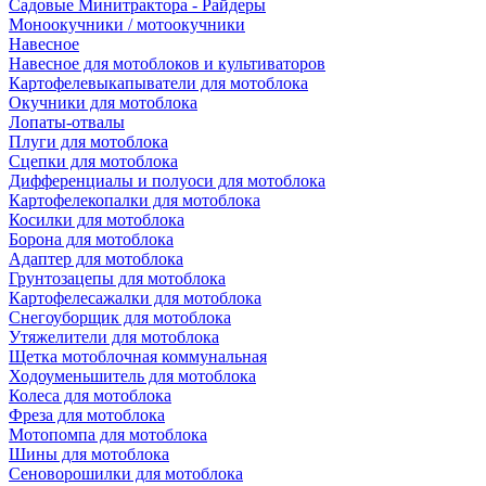
Садовые Минитрактора - Райдеры
Моноокучники / мотоокучники
Навесное
Навесное для мотоблоков и культиваторов
Картофелевыкапыватели для мотоблока
Окучники для мотоблока
Лопаты-отвалы
Плуги для мотоблока
Сцепки для мотоблока
Дифференциалы и полуоси для мотоблока
Картофелекопалки для мотоблока
Косилки для мотоблока
Борона для мотоблока
Адаптер для мотоблока
Грунтозацепы для мотоблока
Картофелесажалки для мотоблока
Снегоуборщик для мотоблока
Утяжелители для мотоблока
Щетка мотоблочная коммунальная
Ходоуменьшитель для мотоблока
Колеса для мотоблока
Фреза для мотоблока
Мотопомпа для мотоблока
Шины для мотоблока
Сеноворошилки для мотоблока