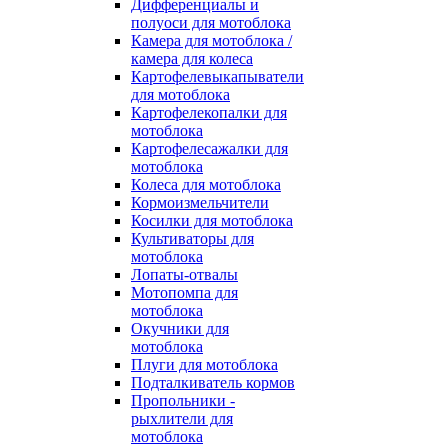
Дифференциалы и
полуоси для мотоблока
Камера для мотоблока /
камера для колеса
Картофелевыкапыватели
для мотоблока
Картофелекопалки для
мотоблока
Картофелесажалки для
мотоблока
Колеса для мотоблока
Кормоизмельчители
Косилки для мотоблока
Культиваторы для
мотоблока
Лопаты-отвалы
Мотопомпа для
мотоблока
Окучники для
мотоблока
Плуги для мотоблока
Подталкиватель кормов
Пропольники -
рыхлители для
мотоблока